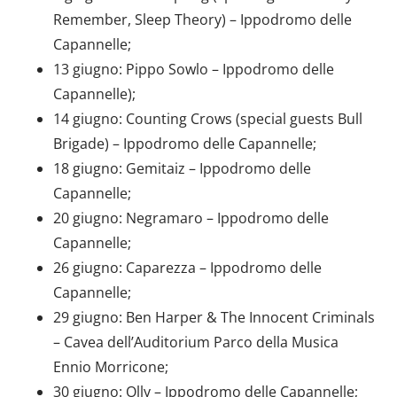
Remember, Sleep Theory) – Ippodromo delle
analizzare il nostro traffico. Condividiamo inoltre
informazioni sul modo in cui utilizzi il nostro sito con i
Capannelle;
nostri partner che si occupano di analisi dei dati web,
13 giugno: Pippo Sowlo – Ippodromo delle
pubblicità e social media, i quali potrebbero combinarle
Capannelle);
con altre informazioni che hai fornito loro o che hanno
14 giugno: Counting Crows (special guests Bull
raccolto dal tuo utilizzo dei loro servizi.
Brigade) – Ippodromo delle Capannelle;
18 giugno: Gemitaiz – Ippodromo delle
Capannelle;
20 giugno: Negramaro – Ippodromo delle
Capannelle;
26 giugno: Caparezza – Ippodromo delle
Capannelle;
29 giugno: Ben Harper & The Innocent Criminals
– Cavea dell’Auditorium Parco della Musica
Ennio Morricone;
30 giugno: Olly – Ippodromo delle Capannelle;