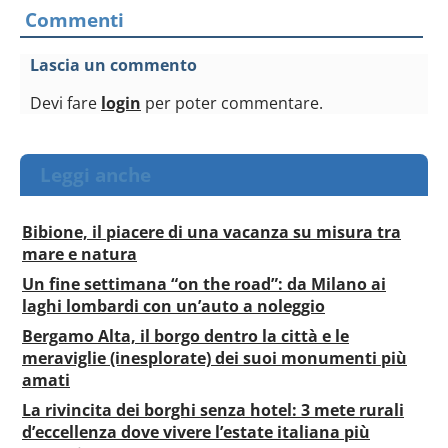
Commenti
Lascia un commento
Devi fare
login
per poter commentare.
Leggi anche
Bibione, il piacere di una vacanza su misura tra
mare e natura
Un fine settimana “on the road”: da Milano ai
laghi lombardi con un’auto a noleggio
Bergamo Alta, il borgo dentro la città e le
meraviglie (inesplorate) dei suoi monumenti più
amati
La rivincita dei borghi senza hotel: 3 mete rurali
d’eccellenza dove vivere l’estate italiana più