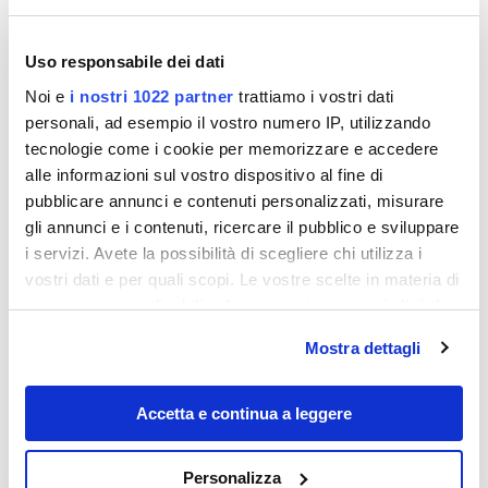
Uso responsabile dei dati
Noi e
i nostri 1022 partner
trattiamo i vostri dati
personali, ad esempio il vostro numero IP, utilizzando
tecnologie come i cookie per memorizzare e accedere
alle informazioni sul vostro dispositivo al fine di
pubblicare annunci e contenuti personalizzati, misurare
gli annunci e i contenuti, ricercare il pubblico e sviluppare
i servizi. Avete la possibilità di scegliere chi utilizza i
vostri dati e per quali scopi. Le vostre scelte in materia di
privacy sono applicabili solo su questa proprietà digitale
in cui avete effettuato le vostre scelte. È possibile
Mostra dettagli
modificare o revocare il proprio consenso in qualsiasi
momento dalla Dichiarazione sui cookie o facendo clic
News
sull'icona di attivazione della privacy.
Accetta e continua a leggere
Con il tuo consenso, vorremmo anche:
Personalizza