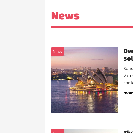
News
Ove
News
sol
Sono
Vare
conte
over
The