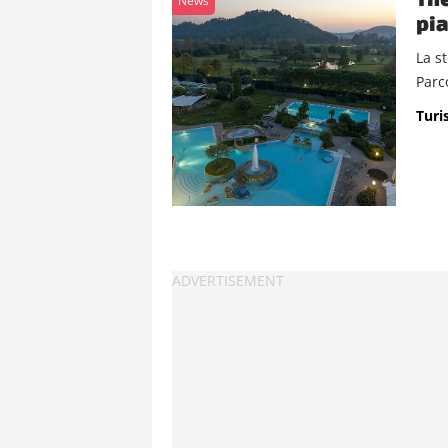
News
pia
La s
Parco
Turis