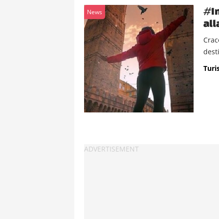
#In
News
all
Craco
desti
Turis