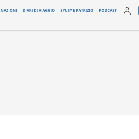
INAZIONI
DIARI DI VIAGGIO
SYUSY E PATRIZIO
PODCAST