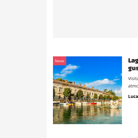
Lag
News
gus
Visi
atmo
Luca