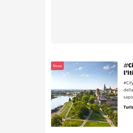
#Ci
News
l’i
#Cit
dell
sapor
Turis