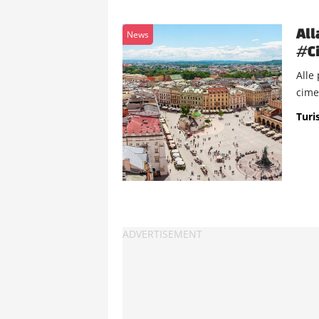
All
News
#C
Alle
cime
Turis