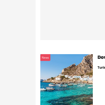
Dov
News
Turis