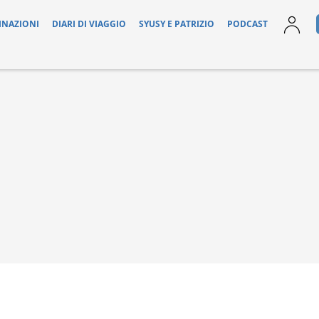
INAZIONI
DIARI DI VIAGGIO
SYUSY E PATRIZIO
PODCAST