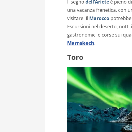
Il segno
dell’Ariete
è pieno di 
una vacanza frenetica, con un
visitare. Il
Marocco
potrebbe r
Escursioni nel deserto, notti i
gastronomici e corse sui quad
Marrakech
.
Toro