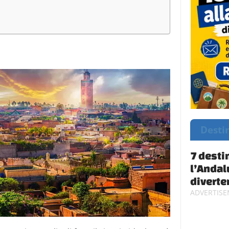
Desti
7 desti
l’Andal
diverte