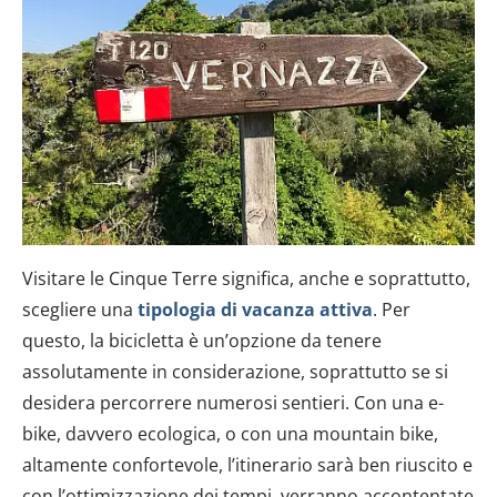
dalla Dichiarazione sui cookie.
Utilizziamo i cookie per personalizzare contenuti ed
annunci, per fornire funzionalità dei social media e per
analizzare il nostro traffico. Condividiamo inoltre
informazioni sul modo in cui utilizzi il nostro sito con i
nostri partner che si occupano di analisi dei dati web,
pubblicità e social media, i quali potrebbero combinarle
con altre informazioni che hai fornito loro o che hanno
raccolto dal tuo utilizzo dei loro servizi.
Visitare le Cinque Terre significa, anche e soprattutto,
scegliere una
tipologia di vacanza attiva
. Per
questo, la bicicletta è un’opzione da tenere
assolutamente in considerazione, soprattutto se si
desidera percorrere numerosi sentieri. Con una e-
bike, davvero ecologica, o con una mountain bike,
altamente confortevole, l’itinerario sarà ben riuscito e
con l’ottimizzazione dei tempi, verranno accontentate