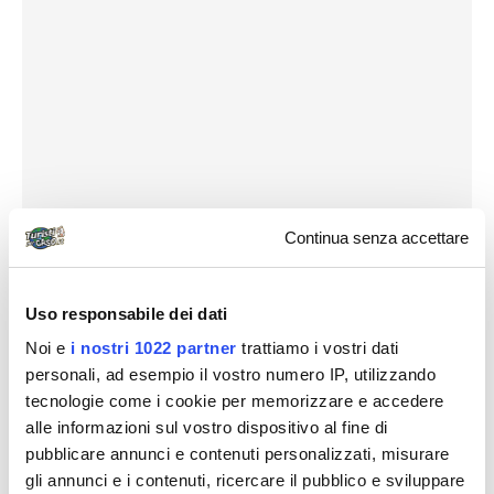
Continua senza accettare
Uso responsabile dei dati
La
Cinque Terre Trekking Card (7,50 euro/die)
,
Noi e
i nostri 1022 partner
trattiamo i vostri dati
che permette di attraversare i sentieri tra
personali, ad esempio il vostro numero IP, utilizzando
Monterosso, Vernazza e Corniglia – gli altri sono
tecnologie come i cookie per memorizzare e accedere
gratuiti – e offre una serie di ulteriori vantaggi.
alle informazioni sul vostro dispositivo al fine di
Tra questi, le visite guidate, l’uso dei bus di
pubblicare annunci e contenuti personalizzati, misurare
collegamento nelle Cinque Terre, l’uso gratuito
gli annunci e i contenuti, ricercare il pubblico e sviluppare