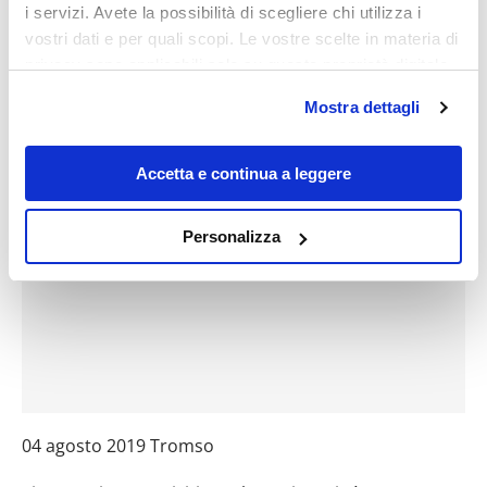
i servizi. Avete la possibilità di scegliere chi utilizza i
vostri dati e per quali scopi. Le vostre scelte in materia di
privacy sono applicabili solo su questa proprietà digitale
in cui avete effettuato le vostre scelte. È possibile
Mostra dettagli
modificare o revocare il proprio consenso in qualsiasi
momento dalla Dichiarazione sui cookie o facendo clic
sull'icona di attivazione della privacy.
Accetta e continua a leggere
Con il tuo consenso, vorremmo anche:
Personalizza
raccogliere informazioni sulla tua posizione
geografica, con un'approssimazione di qualche
metro,
Identificare il tuo dispositivo, scansionandolo
attivamente alla ricerca di caratteristiche specifiche
(impronte digitali).
Approfondisci come vengono elaborati i tuoi dati personali
e imposta le tue preferenze nella
sezione dettagli
. Puoi
04 agosto 2019 Tromso
modificare o ritirare il tuo consenso in qualsiasi momento