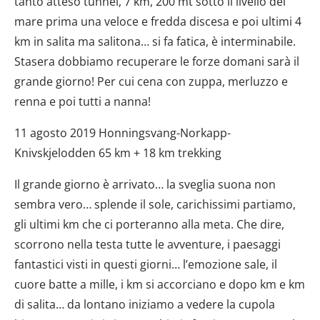
tanto atteso tunnel, 7 km, 200 mt sotto il livello del
mare prima una veloce e fredda discesa e poi ultimi 4
km in salita ma salitona… si fa fatica, è interminabile.
Stasera dobbiamo recuperare le forze domani sarà il
grande giorno! Per cui cena con zuppa, merluzzo e
renna e poi tutti a nanna!
11 agosto 2019 Honningsvang-Norkapp-
Knivskjelodden 65 km + 18 km trekking
Il grande giorno è arrivato… la sveglia suona non
sembra vero… splende il sole, carichissimi partiamo,
gli ultimi km che ci porteranno alla meta. Che dire,
scorrono nella testa tutte le avventure, i paesaggi
fantastici visti in questi giorni… l’emozione sale, il
cuore batte a mille, i km si accorciano e dopo km e km
di salita… da lontano iniziamo a vedere la cupola