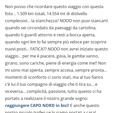
Non posso che ricordare questo viaggio con questa
foto… 1.509 km totali, 14.554 mt di dislivello
complessivi… la stanchezza? NOOO non puoi stancarti
quando sei circondato da paesaggi da cartolina,
quando ti guardi attorno e resti a bocca aperta,
quando ogni km lo fai sempre più veloce per scoprire
nuovi posti… FATICA?? NOOO non avrei iniziato questo
viaggio… per me è piacere, gioia, le gambe vanno,
girano, sono cariche, piene di energia come me!! Non
mi sono mai spenta, sempre accesa, sempre pronta…
momenti di sconforto ci sono stati, ma al tuo fianco
c’è lui il tuo compagno di viaggio che ti tira su… e
viceversa… complicità, passione, tutto questo ci ha
portato a realizzare il nostro grande sogno:
raggiungere CAPO NORD in bici!
E anche questo
nostro piccolo trofeo ce lo siamo portati a casa!