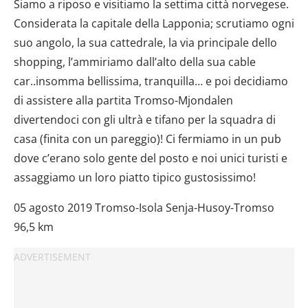
dalla Dichiarazione sui cookie.
Siamo a riposo e visitiamo la settima città norvegese.
Considerata la capitale della Lapponia; scrutiamo ogni
Utilizziamo i cookie per personalizzare contenuti ed
suo angolo, la sua cattedrale, la via principale dello
annunci, per fornire funzionalità dei social media e per
shopping, l’ammiriamo dall’alto della sua cable
analizzare il nostro traffico. Condividiamo inoltre
car..insomma bellissima, tranquilla… e poi decidiamo
informazioni sul modo in cui utilizzi il nostro sito con i
di assistere alla partita Tromso-Mjondalen
nostri partner che si occupano di analisi dei dati web,
pubblicità e social media, i quali potrebbero combinarle
divertendoci con gli ultrà e tifano per la squadra di
con altre informazioni che hai fornito loro o che hanno
casa (finita con un pareggio)! Ci fermiamo in un pub
raccolto dal tuo utilizzo dei loro servizi.
dove c’erano solo gente del posto e noi unici turisti e
assaggiamo un loro piatto tipico gustosissimo!
05 agosto 2019 Tromso-Isola Senja-Husoy-Tromso
96,5 km