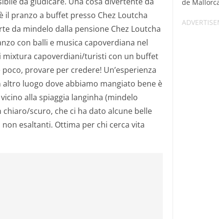
ibile da giudicare. Una cosa divertente da
de Mallorca,
 è il pranzo a buffet presso Chez Loutcha
parte da mindelo dalla pensione Chez Loutcha
ranzo con balli e musica capoverdiana nel
ui mixtura capoverdiani/turisti con un buffet
 poco, provare per credere! Un’esperienza
Un altro luogo dove abbiamo mangiato bene è
 vicino alla spiaggia langinha (mindelo
in chiaro/scuro, che ci ha dato alcune belle
n esaltanti. Ottima per chi cerca vita