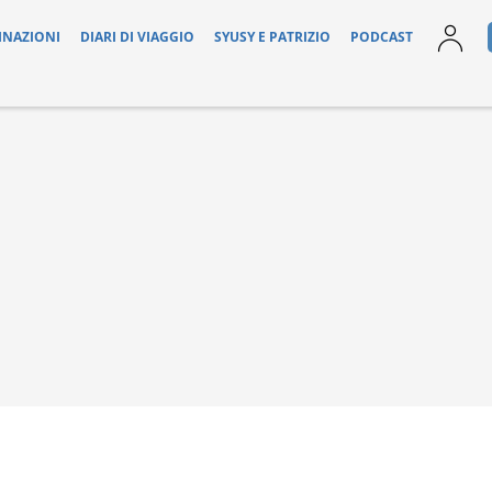
INAZIONI
DIARI DI VIAGGIO
SYUSY E PATRIZIO
PODCAST