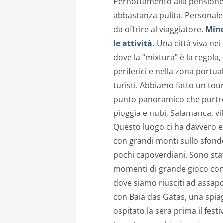
Pernottamento alla pensione A
abbastanza pulita. Personale c
da offrire al viaggiatore.
Mind
le attività.
Una città viva nei
dove la “mixtura” è la regola,
periferici e nella zona portua
turisti. Abbiamo fatto un tour
punto panoramico che purtr
pioggia e nubi; Salamanca, vil
Questo luogo ci ha davvero e
con grandi monti sullo sfondo
pochi capoverdiani. Sono stat
momenti di grande gioco con 
dove siamo riusciti ad assapo
con Baia das Gatas, una spi
ospitato la sera prima il fes