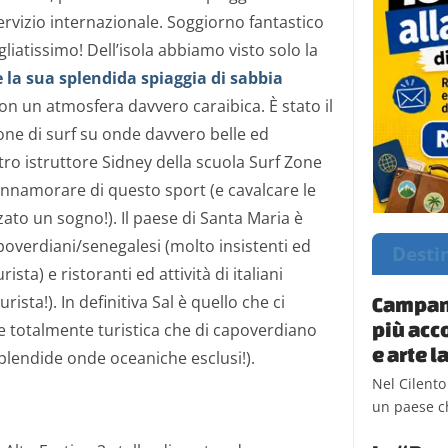
rvizio internazionale. Soggiorno fantastico
iatissimo! Dell’isola abbiamo visto solo la
 la sua splendida spiaggia di sabbia
 con un atmosfera davvero caraibica. È stato il
one di surf su onde davvero belle ed
tro istruttore Sidney della scuola Surf Zone
innamorare di questo sport (e cavalcare le
to un sogno!). Il paese di Santa Maria è
apoverdiani/senegalesi (molto insistenti ed
Desti
rista) e ristoranti ed attività di italiani
urista!). In definitiva Sal è quello che ci
Campani
più acc
e totalmente turistica che di capoverdiano
e arte 
plendide onde oceaniche esclusi!).
Nel Cilento
un paese ch