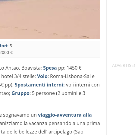
tori:
5
2000 €
to Antao, Boavista;
Spesa
pp: 1450 €;
 hotel 3/4 stelle;
Volo
: Roma-Lisbona-Sal e
5€ pp);
Spostamenti interni:
voli interni con
ntao;
Gruppo
: 5 persone (2 uomini e 3
 e sognavamo un
viaggio-avventura alla
anizziamo la vacanza pensando a una prima
ta delle bellezze dell’ arcipelago (Sao