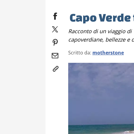
Capo Verde 
Racconto di un viaggio di 14 giorni in cinque persone nelle isole
capoverdiane, bellezze e d
Scritto da:
motherstone