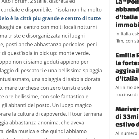
lto Fortim, 2 stelle, discreta ed
La “Pom
abbando
ordiale e disponibile. l ‘ isola non ha molto
d’Itali
elo è la città piu grande e centro di tutte
immobi
 luoghi del centro con molti locali notturni
In Italia e
 ma triste e disorganizzata nei luoghi
film, con st
le, posti anche abbastanza pericolosi per i
 di quest’isola in pick up: monte verde,
Emilia 
oppo non ci siamo goduti appieno per
la fort
aggira 
laggio di pescatori e una bellissima spiaggia.
d’Italia
ntusiasmato, una spiaggia di sabbia dorata
, mare turchese con zero turisti e solo
All’inizio 
roccioso di 
e ore bellissime, con sole fantastico e
gli abitanti del posto. Un luogo magico
Mariven
rare la cultura di capoverde. Il tour termina
di 33mil
aggia abbastanza anonima, che aveva
estivo 
tival della musica e che quindi abbiamo
Al numero 