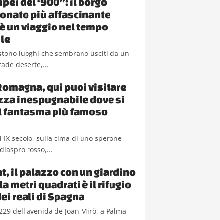
pei del ‘900”: il borgo
nato più affascinante
a è un viaggio nel tempo
le
sistono luoghi che sembrano usciti da un
rade deserte,...
Romagna, qui puoi visitare
ezza inespugnabile dove si
il fantasma più famoso
del IX secolo, sulla cima di uno sperone
diaspro rosso,...
t, il palazzo con un giardino
a metri quadrati è il rifugio
dei reali di Spagna
229 dell'avenida de Joan Mirò, a Palma