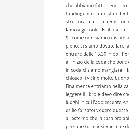
che abbiamo fatto bene perch
l’audioguida siamo stati dentr
strutturato molto bene, con q
famosi girasoli! Usciti da q
Siccome non siamo riuscite a 
pieno, ci siamo dovute fare la
entrare dalle 15.30 in poi. P
all’inizio della coda che poi
in coda ci siamo mangiate il
chiosco lì vicino molto buono
Finalmente entriamo nella cas
leggere il libro e devo dire c
luoghi in cui l’adolescente An
esilio forzato! Vedere queste
all’esterno che la casa era a
persone tutte insieme, che d