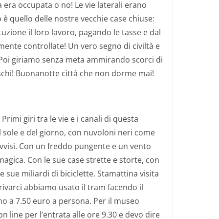
a era occupata o no! Le vie laterali erano
o è quello delle nostre vecchie case chiuse:
uzione il loro lavoro, pagando le tasse e dal
ente controllate! Un vero segno di civiltà e
! Poi giriamo senza meta ammirando scorci di
eschi! Buonanotte città che non dorme mai!
mi giri tra le vie e i canali di questa
del sole e del giorno, con nuvoloni neri come
vvisi. Con un freddo pungente e un vento
agica. Con le sue case strette e storte, con
 sue miliardi di biciclette. Stamattina visita
ivarci abbiamo usato il tram facendo il
orno a 7.50 euro a persona. Per il museo
on line per l’entrata alle ore 9.30 e devo dire