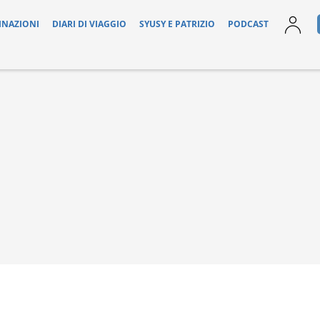
INAZIONI
DIARI DI VIAGGIO
SYUSY E PATRIZIO
PODCAST