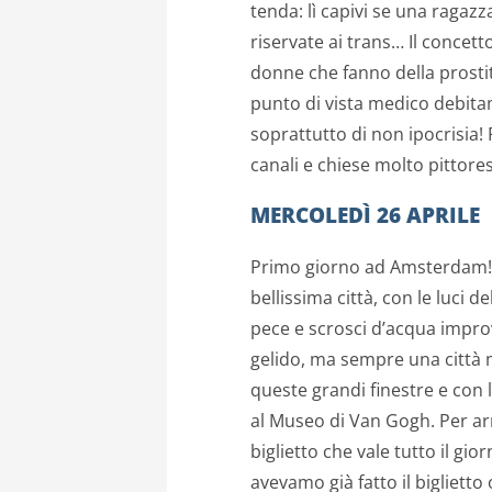
tenda: lì capivi se una ragazz
riservate ai trans… Il concett
donne che fanno della prostit
punto di vista medico debitam
soprattutto di non ipocrisia
canali e chiese molto pittor
MERCOLEDÌ 26 APRILE
Primo giorno ad Amsterdam! Pri
bellissima città, con le luci 
pece e scrosci d’acqua impro
gelido, ma sempre una città m
queste grandi finestre e con le
al Museo di Van Gogh. Per arr
biglietto che vale tutto il gi
avevamo già fatto il biglietto 