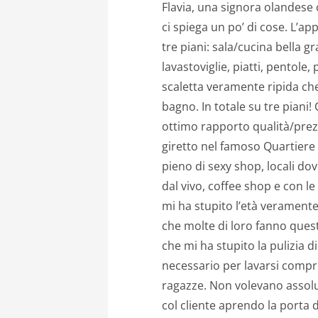
Flavia, una signora olandese c
ci spiega un po’ di cose. L’ap
tre piani: sala/cucina bella 
lavastoviglie, piatti, pentole,
scaletta veramente ripida che
bagno. In totale su tre piani!
ottimo rapporto qualità/prezz
giretto nel famoso Quartiere 
pieno di sexy shop, locali do
dal vivo, coffee shop e con l
mi ha stupito l’età veramente
che molte di loro fanno quest
che mi ha stupito la pulizia di
necessario per lavarsi compre
ragazze. Non volevano assolu
col cliente aprendo la porta d