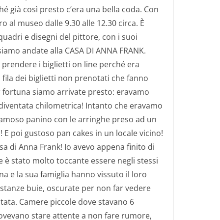
é già così presto c’era una bella coda. Con
o al museo dalle 9.30 alle 12.30 circa. È
uadri e disegni del pittore, con i suoi
ui siamo andate alla CASA DI ANNA FRANK.
prendere i biglietti on line perché era
 fila dei biglietti non prenotati che fanno
er fortuna siamo arrivate presto: eravamo
 è diventata chilometrica! Intanto che eravamo
 famoso panino con le arringhe preso ad un
! E poi gustoso pan cakes in un locale vicino!
a di Anna Frank! Io avevo appena finito di
he è stato molto toccante essere negli stessi
na e la sua famiglia hanno vissuto il loro
 stanze buie, oscurate per non far vedere
bitata. Camere piccole dove stavano 6
ovevano stare attente a non fare rumore,