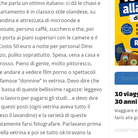
he parla un ottimo italiano: ci dà le chiavi e
partamento è in classico stile olandese, su
grandina e attrezzata di microonde e
 posate, persino caffè, zucchero e the, poi
 porta ai piani superiori con le camere e il
 Costo 50 euro a notte per persona! Direi
o, pulito soprattutto. Spesa, cena a casa e
rosso. Pieno di gente, molto pittoresco,
ve andare a vedere film porno o spettacoli
Desti
e famose “donnine” in vetrina. Devo dire che
 bassa di queste bellissime ragazze: leggevo
10 viag
o lavoro per pagarsi gli studi… e devo dire
30 anni
 questi posti (ogni vetrina aveva tutto il
Viaggiare 
so il lavandino) e la serietà di queste
farlo alla g
tamente farsi fotografare. Parlavano prima
ella vetrina e poi se tutto ok tiravano la