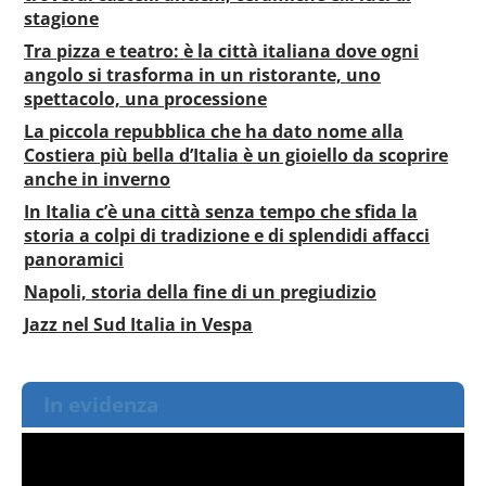
stagione
Tra pizza e teatro: è la città italiana dove ogni
angolo si trasforma in un ristorante, uno
spettacolo, una processione
La piccola repubblica che ha dato nome alla
Costiera più bella d’Italia è un gioiello da scoprire
anche in inverno
In Italia c’è una città senza tempo che sfida la
storia a colpi di tradizione e di splendidi affacci
panoramici
Napoli, storia della fine di un pregiudizio
Jazz nel Sud Italia in Vespa
In evidenza