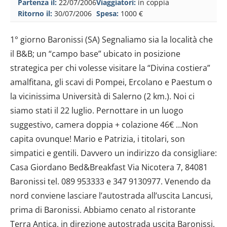
Partenza il:
22/07/2006
Viaggiatori:
in coppia
Ritorno il:
30/07/2006
Spesa:
1000 €
1° giorno Baronissi (SA) Segnaliamo sia la località che
il B&B; un “campo base” ubicato in posizione
strategica per chi volesse visitare la “Divina costiera”
amalfitana, gli scavi di Pompei, Ercolano e Paestum o
la vicinissima Università di Salerno (2 km.). Noi ci
siamo stati il 22 luglio. Pernottare in un luogo
suggestivo, camera doppia + colazione 46€ …Non
capita ovunque! Mario e Patrizia, i titolari, son
simpatici e gentili. Davvero un indirizzo da consigliare:
Casa Giordano Bed&Breakfast Via Nicotera 7, 84081
Baronissi tel. 089 953333 e 347 9130977. Venendo da
nord conviene lasciare l’autostrada all’uscita Lancusi,
prima di Baronissi. Abbiamo cenato al ristorante
Terra Antica, in direzione autostrada uscita Baronissi,