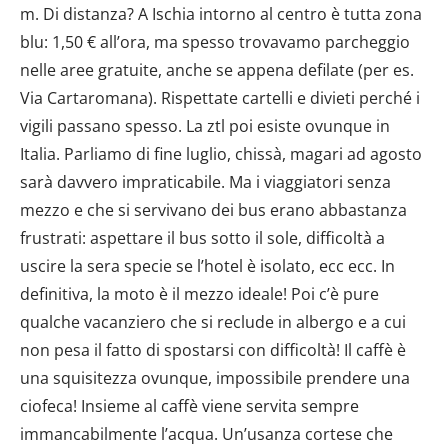
m. Di distanza? A Ischia intorno al centro è tutta zona
Utilizziamo i cookie per personalizzare contenuti ed
blu: 1,50 € all’ora, ma spesso trovavamo parcheggio
annunci, per fornire funzionalità dei social media e per
nelle aree gratuite, anche se appena defilate (per es.
analizzare il nostro traffico. Condividiamo inoltre
Via Cartaromana). Rispettate cartelli e divieti perché i
informazioni sul modo in cui utilizzi il nostro sito con i
vigili passano spesso. La ztl poi esiste ovunque in
nostri partner che si occupano di analisi dei dati web,
Italia. Parliamo di fine luglio, chissà, magari ad agosto
pubblicità e social media, i quali potrebbero combinarle
con altre informazioni che hai fornito loro o che hanno
sarà davvero impraticabile. Ma i viaggiatori senza
raccolto dal tuo utilizzo dei loro servizi.
mezzo e che si servivano dei bus erano abbastanza
frustrati: aspettare il bus sotto il sole, difficoltà a
uscire la sera specie se l’hotel è isolato, ecc ecc. In
definitiva, la moto è il mezzo ideale! Poi c’è pure
qualche vacanziero che si reclude in albergo e a cui
non pesa il fatto di spostarsi con difficoltà! Il caffè è
una squisitezza ovunque, impossibile prendere una
ciofeca! Insieme al caffè viene servita sempre
immancabilmente l’acqua. Un’usanza cortese che