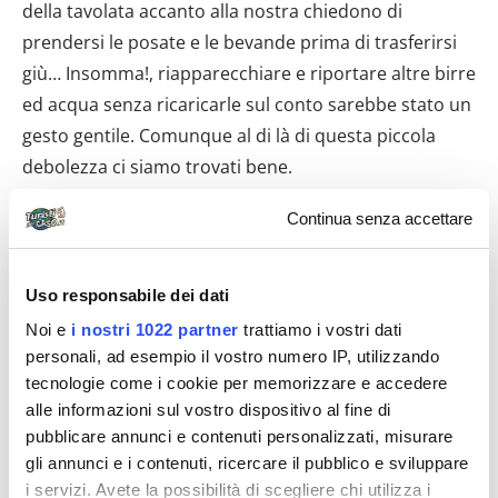
della tavolata accanto alla nostra chiedono di
prendersi le posate e le bevande prima di trasferirsi
giù… Insomma!, riapparecchiare e riportare altre birre
ed acqua senza ricaricarle sul conto sarebbe stato un
gesto gentile. Comunque al di là di questa piccola
debolezza ci siamo trovati bene.
9° giorno Napoli – autostrada rientro Sbarcati a
Continua senza accettare
Napoli alle 8 di domenica mattina, grazie al traghetto
delle 6,45 da Ischia. Levataccia ma ne è valsa la pena,
Uso responsabile dei dati
la città semivuota, silenziosa, al risveglio, luce
Noi e
i nostri 1022 partner
trattiamo i vostri dati
bellissima e irreale, parcheggio facile. Ci siam rivisti
personali, ad esempio il vostro numero IP, utilizzando
qualcosa persa il giorno prima, caffè e sfogliatella da
tecnologie come i cookie per memorizzare e accedere
Scaturchio a Spaccanapoli, poi via verso Mergellina,
alle informazioni sul vostro dispositivo al fine di
quindi su per via Petrarca, poi rientriamo da Posillipo
pubblicare annunci e contenuti personalizzati, misurare
verso la città e via in autostrada. L’uscita dal centro
gli annunci e i contenuti, ricercare il pubblico e sviluppare
i servizi. Avete la possibilità di scegliere chi utilizza i
città verso le autostrade è davvero semplice per chi