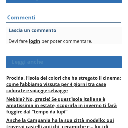
Commenti
Lascia un commento
Devi fare
login
per poter commentare.
Leggi anche
Procida, l’isola dei colori che ha stregato il cinema:
come l’abbiamo vissuta per 4 giorni tra case
colorate e spiagge selvagge
Nebbia? No, grazie! Se quest’isola italiana è
amatissima in estate, scoprirla in inverno ti farà
fuggire dal “tempo da lupi”
Anche la Campania ha la sua città modello: qui
troverai castelli antichi, ceramiche e… luci di