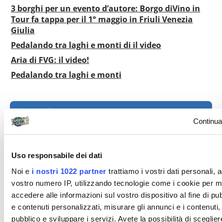
3 borghi per un evento d’autore: Borgo diVino in
Tour fa tappa per il 1° maggio in Friuli Venezia
Giulia
Pedalando tra laghi e monti di il video
Aria di FVG: il video!
Pedalando tra laghi e monti
In evidenza
Continua
Uso responsabile dei dati
Noi e
i nostri 1022 partner
trattiamo i vostri dati personali, 
vostro numero IP, utilizzando tecnologie come i cookie per 
accedere alle informazioni sul vostro dispositivo al fine di p
e contenuti personalizzati, misurare gli annunci e i contenuti, 
pubblico e sviluppare i servizi. Avete la possibilità di scegliere