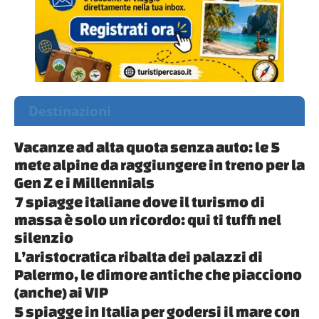
Destinazioni
Vacanze ad alta quota senza auto: le 5
mete alpine da raggiungere in treno per la
Gen Z e i Millennials
7 spiagge italiane dove il turismo di
massa è solo un ricordo: qui ti tuffi nel
silenzio
L’aristocratica ribalta dei palazzi di
Palermo, le dimore antiche che piacciono
(anche) ai VIP
5 spiagge in Italia per godersi il mare con