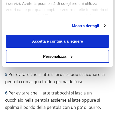
i servizi. Avete la possibilità di scegliere chi utilizza i
vostri dati e per quali scopi. Le vostre scelte in materia di
privacy sono applicabili solo su questa proprietà digitale
in cui avete effettuato le vostre scelte. È possibile
Mostra dettagli
modificare o revocare il proprio consenso in qualsiasi
momento dalla Dichiarazione sui cookie o facendo clic
sull'icona di attivazione della privacy.
Accetta e continua a leggere
Con il tuo consenso, vorremmo anche:
4
Le salse preparate con lo yogurt al posto della
Personalizza
raccogliere informazioni sulla tua posizione
farina sono meno ricche di calorie.
geografica, con un'approssimazione di qualche
metro,
5
Per evitare che il latte si bruci si può sciacquare la
Identificare il tuo dispositivo, scansionandolo
pentola con acqua fredda prima dell’uso.
attivamente alla ricerca di caratteristiche specifiche
(impronte digitali).
6
Per evitare che il latte trabocchi si lascia un
Approfondisci come vengono elaborati i tuoi dati personali
cucchiaio nella pentola assieme al latte oppure si
e imposta le tue preferenze nella
sezione dettagli
. Puoi
spalma il bordo della pentola con un po’ di burro.
modificare o ritirare il tuo consenso in qualsiasi momento