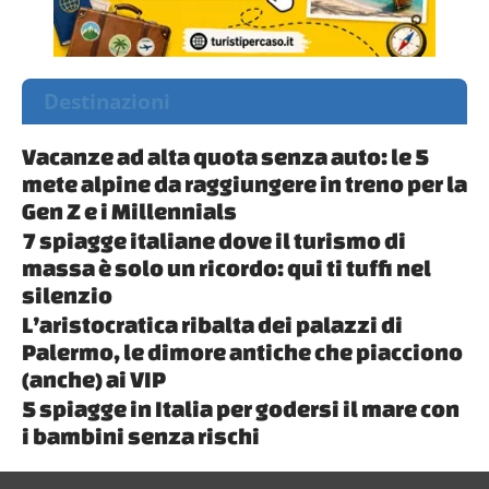
Destinazioni
Vacanze ad alta quota senza auto: le 5
mete alpine da raggiungere in treno per la
Gen Z e i Millennials
7 spiagge italiane dove il turismo di
massa è solo un ricordo: qui ti tuffi nel
silenzio
L’aristocratica ribalta dei palazzi di
Palermo, le dimore antiche che piacciono
(anche) ai VIP
5 spiagge in Italia per godersi il mare con
i bambini senza rischi