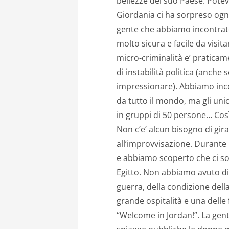
bellezze del suo Paese. Potev
Giordania ci ha sorpreso ogni 
gente che abbiamo incontrato, 
molto sicura e facile da visit
micro-criminalità e’ pratica
di instabilità politica (anche 
impressionare). Abbiamo incon
da tutto il mondo, ma gli unici 
in gruppi di 50 persone… Così
Non c’e’ alcun bisogno di gir
all’improvvisazione. Durante 
e abbiamo scoperto che ci son
Egitto. Non abbiamo avuto diff
guerra, della condizione de
grande ospitalità e una delle f
“Welcome in Jordan!”. La gent