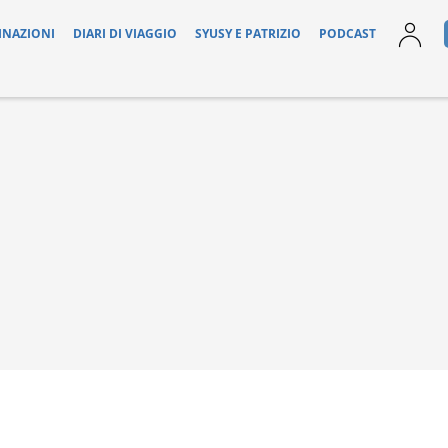
INAZIONI
DIARI DI VIAGGIO
SYUSY E PATRIZIO
PODCAST