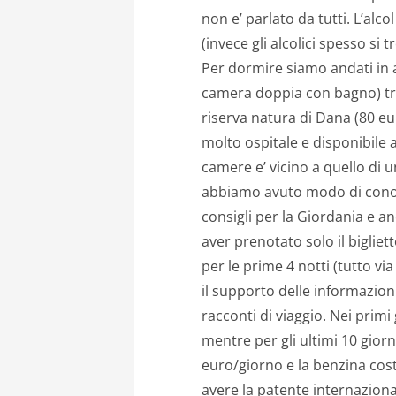
non e’ parlato da tutti. L’alco
(invece gli alcolici spesso si t
Per dormire siamo andati in a
camera doppia con bagno) tr
riserva natura di Dana (80 
molto ospitale e disponibile a d
camere e’ vicino a quello di 
abbiamo avuto modo di conosc
consigli per la Giordania e an
aver prenotato solo il bigl
per le prime 4 notti (tutto via
il supporto delle informazioni
racconti di viaggio. Nei prim
mentre per gli ultimi 10 gio
euro/giorno e la benzina cost
avere la patente internaziona