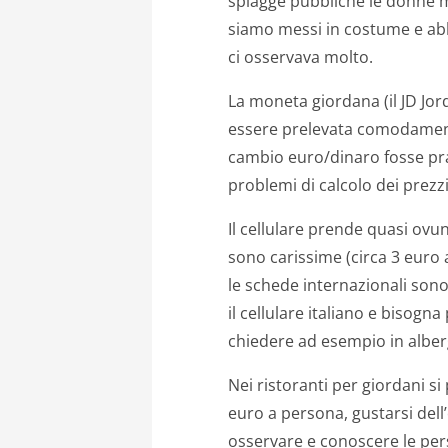
spiagge pubbliche le donne m
siamo messi in costume e ab
ci osservava molto.
La moneta giordana (il JD Jor
essere prelevata comodamente
cambio euro/dinaro fosse pr
problemi di calcolo dei prezzi
Il cellulare prende quasi ovu
sono carissime (circa 3 euro a
le schede internazionali so
il cellulare italiano e bisogn
chiedere ad esempio in alber
Nei ristoranti per giordani s
euro a persona, gustarsi dell
osservare e conoscere le per