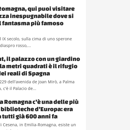
Romagna, qui puoi visitare
ezza inespugnabile dove si
il fantasma più famoso
del IX secolo, sulla cima di uno sperone
diaspro rosso,...
t, il palazzo con un giardino
a metri quadrati è il rifugio
dei reali di Spagna
229 dell'avenida de Joan Mirò, a Palma
 c'è il Palacio de...
ia Romagna c’è una delle più
 biblioteche d’Europa: era
 tutti già 600 anni fa
i Cesena, in Emilia-Romagna, esiste un