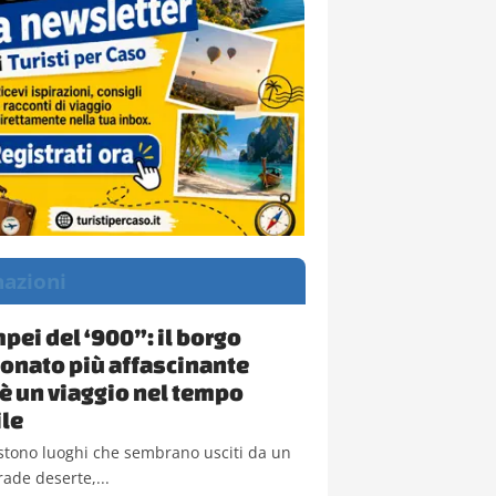
nazioni
pei del ‘900”: il borgo
nato più affascinante
a è un viaggio nel tempo
le
sistono luoghi che sembrano usciti da un
rade deserte,...