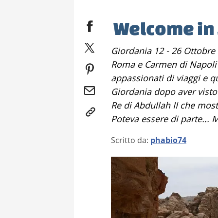
Welcome in
Giordania 12 - 26 Ottobre 2007. Io e la mia ragazza (Fabio di
Roma e Carmen di Napoli 
appassionati di viaggi e q
Giordania dopo aver visto
Re di Abdullah II che most
Poteva essere di parte... M
Scritto da:
phabio74