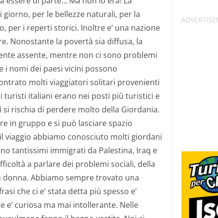
a essere di parte… Ma non lo era! La
giorno, per le bellezze naturali, per la
per i reperti storici. Inoltre e’ una nazione
are. Nonostante la povertà sia diffusa, la
mente assente, mentre non ci sono problemi
se i nomi dei paesi vicini possono
trato molti viaggiatori solitari provenienti
turisti italiani erano nei posti più turistici e
 si rischia di perdere molto della Giordania.
are in gruppo e si può lasciare spazio
il viaggio abbiamo conosciuto molti giordani
o tantissimi immigrati da Palestina, Iraq e
icoltà a parlare dei problemi sociali, della
lla donna. Abbiamo sempre trovato una
rasi che ci e’ stata detta più spesso e’
e e’ curiosa ma mai intollerante. Nelle