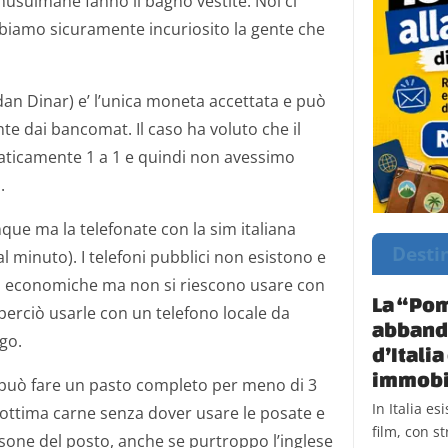
usulmane fanno il bagno vestite. Noi ci
biamo sicuramente incuriosito la gente che
dan Dinar) e’ l’unica moneta accettata e può
 dai bancomat. Il caso ha voluto che il
aticamente 1 a 1 e quindi non avessimo
.
nque ma la telefonate con la sim italiana
Desti
l minuto). I telefoni pubblici non esistono e
no economiche ma non si riescono usare con
La “Pom
a perciò usarle con un telefono locale da
abbando
go.
d’Itali
immobi
i può fare un pasto completo per meno di 3
In Italia e
’ottima carne senza dover usare le posate e
film, con st
sone del posto, anche se purtroppo l’inglese