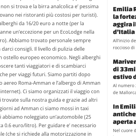
l non si trova e la birra analcolica e’ pessima
Emilia 
rovano nei ristoranti più costosi per turisti).
la fort
lberghi da 16/20 euro a notte (per la
aggira 
d’Italia
anne un’eccezione per un EcoLodge nella
euro). Abbiamo trovato personale sempre
All’inizio 
roccioso di 
arci consigli. Il livello di pulizia delle
un ostello europeo economico. Negli alberghi
Mariven
ere tanti viaggiatori e di scambiarci
di 33mil
che per viaggi futuri. Siamo partiti dopo
estivo 
ietto aereo Roma-Amman e l’albergo di Amman
Al numero 
 internet). Ci siamo organizzati il viaggio con
de Mallorca,
 trovate sulla nostra guida e grazie ad altri
In Emil
i giorni ad Amman ci siamo mossi in taxi
antiche
rni abbiamo noleggiato un’automobile (25
aperta a
a 0.6 euro/litro). Per guidare e’ necessario
Nel cuore d
le (che si richiede alla motorizzazione in