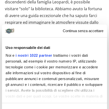
discendenti della famiglia Leopardi, è possibile
visitare “solo” la biblioteca. Abbiamo avuto la fortuna
di avere una guida eccezionale che ha saputo farci
respirare ed immaginare le atmosfere vissute dallo
stesso Giacomo. Dalla suddetta piazzetta parte la via
Continua senza accettare
che porta al Colle dell’Infinito, vale a dire il Monte
Tabor, che ispirò la poesia
L’Infinito
.
Uso responsabile dei dati
Noi e
i nostri 1022 partner
trattiamo i vostri dati
personali, ad esempio il vostro numero IP, utilizzando
tecnologie come i cookie per memorizzare e accedere
alle informazioni sul vostro dispositivo al fine di
pubblicare annunci e contenuti personalizzati, misurare
gli annunci e i contenuti, ricercare il pubblico e sviluppare
i servizi. Avete la possibilità di scegliere chi utilizza i
vostri dati e per quali scopi. Le vostre scelte in materia di
privacy sono applicabili solo su questa proprietà digitale
in cui avete effettuato le vostre scelte. È possibile