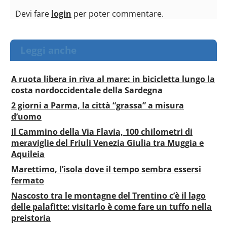
Devi fare
login
per poter commentare.
Leggi anche
A ruota libera in riva al mare: in bicicletta lungo la
costa nordoccidentale della Sardegna
2 giorni a Parma, la città “grassa” a misura
d’uomo
Il Cammino della Via Flavia, 100 chilometri di
meraviglie del Friuli Venezia Giulia tra Muggia e
Aquileia
Marettimo, l’isola dove il tempo sembra essersi
fermato
Nascosto tra le montagne del Trentino c’è il lago
delle palafitte: visitarlo è come fare un tuffo nella
preistoria