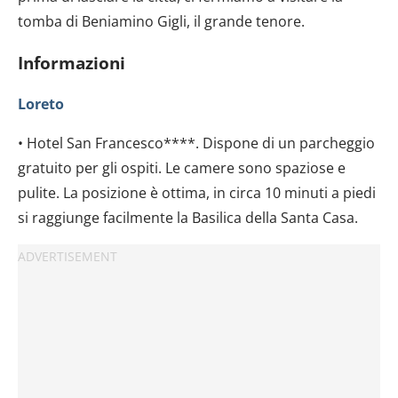
analizzare il nostro traffico. Condividiamo inoltre
tomba di Beniamino Gigli, il grande tenore.
informazioni sul modo in cui utilizzi il nostro sito con i
nostri partner che si occupano di analisi dei dati web,
Informazioni
pubblicità e social media, i quali potrebbero combinarle
con altre informazioni che hai fornito loro o che hanno
Loreto
raccolto dal tuo utilizzo dei loro servizi.
• Hotel San Francesco****. Dispone di un parcheggio
gratuito per gli ospiti. Le camere sono spaziose e
pulite. La posizione è ottima, in circa 10 minuti a piedi
si raggiunge facilmente la Basilica della Santa Casa.