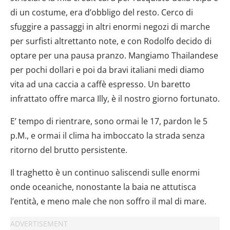
dalla Dichiarazione sui cookie.
di un costume, era d’obbligo del resto. Cerco di
sfuggire a passaggi in altri enormi negozi di marche
Utilizziamo i cookie per personalizzare contenuti ed
annunci, per fornire funzionalità dei social media e per
per surfisti altrettanto note, e con Rodolfo decido di
analizzare il nostro traffico. Condividiamo inoltre
optare per una pausa pranzo. Mangiamo Thailandese
informazioni sul modo in cui utilizzi il nostro sito con i
per pochi dollari e poi da bravi italiani medi diamo
nostri partner che si occupano di analisi dei dati web,
vita ad una caccia a caffè espresso. Un baretto
pubblicità e social media, i quali potrebbero combinarle
infrattato offre marca Illy, è il nostro giorno fortunato.
con altre informazioni che hai fornito loro o che hanno
raccolto dal tuo utilizzo dei loro servizi.
E’ tempo di rientrare, sono ormai le 17, pardon le 5
p.M., e ormai il clima ha imboccato la strada senza
ritorno del brutto persistente.
Il traghetto è un continuo saliscendi sulle enormi
onde oceaniche, nonostante la baia ne attutisca
l’entità, e meno male che non soffro il mal di mare.