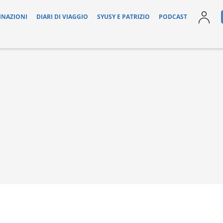
INAZIONI
DIARI DI VIAGGIO
SYUSY E PATRIZIO
PODCAST