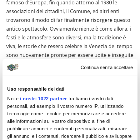
famoso d’Europa, fin quando attorno al 1980 le
associazioni dei cittadini, il Comune, ed altri enti
trovarono il modo di far finalmente risorgere questo
antico spettacolo. Ovviamente niente è come allora, i
fasti e le atmosfere sono diversi, ma la tradizione è
viva, le storie che resero celebre la Venezia del tempo
sono nuovamente pronte per essere udite e inseguite
tra le calle della città.
Continua senza accettare
Info utili
Uso responsabile dei dati
Questa città si può visitare in un modo solo:
Noi e
i nostri 1022 partner
trattiamo i vostri dati
perdendosi! E’ delle dimensioni giuste per rapirvi, ma
personali, ad esempio il vostro numero IP, utilizzando
non a tempo indeterminato.
tecnologie come i cookie per memorizzare e accedere
alle informazioni sul vostro dispositivo al fine di
pubblicare annunci e contenuti personalizzati, misurare
gli annunci e i contenuti, ricercare il pubblico e sviluppare