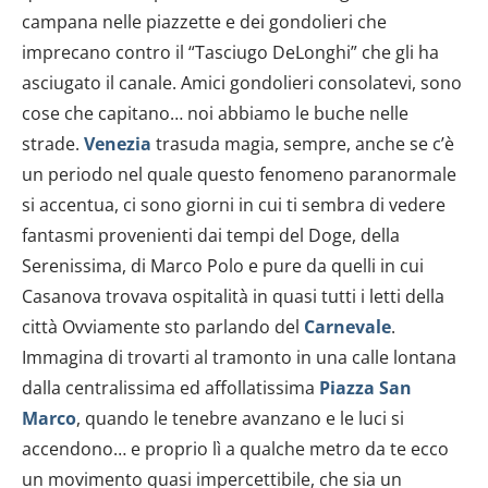
campana nelle piazzette e dei gondolieri che
imprecano contro il “Tasciugo DeLonghi” che gli ha
asciugato il canale. Amici gondolieri consolatevi, sono
cose che capitano… noi abbiamo le buche nelle
strade.
Venezia
trasuda magia, sempre, anche se c’è
un periodo nel quale questo fenomeno paranormale
si accentua, ci sono giorni in cui ti sembra di vedere
fantasmi provenienti dai tempi del Doge, della
Serenissima, di Marco Polo e pure da quelli in cui
Casanova trovava ospitalità in quasi tutti i letti della
città Ovviamente sto parlando del
Carnevale
.
Immagina di trovarti al tramonto in una calle lontana
dalla centralissima ed affollatissima
Piazza San
Marco
, quando le tenebre avanzano e le luci si
accendono… e proprio lì a qualche metro da te ecco
un movimento quasi impercettibile, che sia un