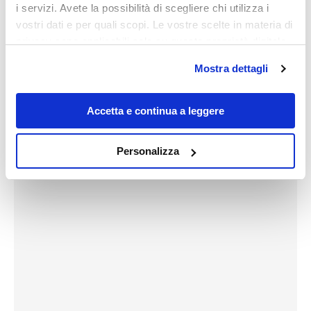
i servizi. Avete la possibilità di scegliere chi utilizza i
vostri dati e per quali scopi. Le vostre scelte in materia di
privacy sono applicabili solo su questa proprietà digitale
in cui avete effettuato le vostre scelte. È possibile
Mostra dettagli
modificare o revocare il proprio consenso in qualsiasi
momento dalla Dichiarazione sui cookie o facendo clic
sull'icona di attivazione della privacy.
Accetta e continua a leggere
Con il tuo consenso, vorremmo anche:
Personalizza
raccogliere informazioni sulla tua posizione
geografica, con un'approssimazione di qualche
metro,
Identificare il tuo dispositivo, scansionandolo
attivamente alla ricerca di caratteristiche specifiche
(impronte digitali).
Approfondisci come vengono elaborati i tuoi dati personali
e imposta le tue preferenze nella
sezione dettagli
. Puoi
modificare o ritirare il tuo consenso in qualsiasi momento