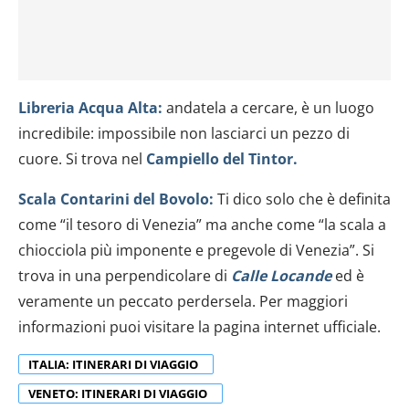
dalla Dichiarazione sui cookie.
Utilizziamo i cookie per personalizzare contenuti ed
annunci, per fornire funzionalità dei social media e per
analizzare il nostro traffico. Condividiamo inoltre
Libreria Acqua Alta:
andatela a cercare, è un luogo
informazioni sul modo in cui utilizzi il nostro sito con i
incredibile: impossibile non lasciarci un pezzo di
nostri partner che si occupano di analisi dei dati web,
pubblicità e social media, i quali potrebbero combinarle
cuore. Si trova nel
Campiello del Tintor.
con altre informazioni che hai fornito loro o che hanno
Scala Contarini del Bovolo:
Ti dico solo che è definita
raccolto dal tuo utilizzo dei loro servizi.
come “il tesoro di Venezia” ma anche come “la scala a
chiocciola più imponente e pregevole di Venezia”. Si
trova in una perpendicolare di
Calle Locande
ed è
veramente un peccato perdersela. Per maggiori
informazioni puoi visitare la pagina internet ufficiale.
ITALIA: ITINERARI DI VIAGGIO
VENETO: ITINERARI DI VIAGGIO