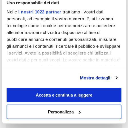
Uso responsabile dei dati
Scooter
: lo abbiamo noleggiato da “Donkey” (appena
Noi e
i nostri 1022 partner
trattiamo i vostri dati
personali, ad esempio il vostro numero IP, utilizzando
prima di Chora, arrivando dal porto, vicino a un
tecnologie come i cookie per memorizzare e accedere
distributore di carburante), pagando – dopo
alle informazioni sul vostro dispositivo al fine di
contrattazione – 12 €/die, con 2 mezze giornate
pubblicare annunci e contenuti personalizzati, misurare
regalate. C’è un altro noleggio [“Venetian”]
gli annunci e i contenuti, ricercare il pubblico e sviluppare
all’estremità di Chora verso AnoMeria, ma non
i servizi. Avete la possibilità di scegliere chi utilizza i
abbiamo confrontato i prezzi.
vostri dati e per quali scopi. Le vostre scelte in materia di
privacy sono applicabili solo su questa proprietà digitale
Nota curiosa: il casco lo usano solo i turisti, per cui
in cui avete effettuato le vostre scelte. È possibile
Mostra dettagli
non è a rischio di furto anche lasciandolo appeso al
modificare o revocare il proprio consenso in qualsiasi
momento dalla Dichiarazione sui cookie o facendo clic
veicolo quando si va in spiaggia…
sull'icona di attivazione della privacy.
Accetta e continua a leggere
Con il tuo consenso, vorremmo anche:
Personalizza
raccogliere informazioni sulla tua posizione
geografica, con un'approssimazione di qualche