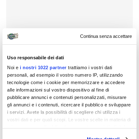
Continua senza accettare
Uso responsabile dei dati
Noi e
i nostri 1022 partner
trattiamo i vostri dati
personali, ad esempio il vostro numero IP, utilizzando
tecnologie come i cookie per memorizzare e accedere
alle informazioni sul vostro dispositivo al fine di
pubblicare annunci e contenuti personalizzati, misurare
gli annunci e i contenuti, ricercare il pubblico e sviluppare
i servizi. Avete la possibilità di scegliere chi utilizza i
vostri dati e per quali scopi. Le vostre scelte in materia di
Arrivati a casa decido di scrivere una vibrata protesta
privacy sono applicabili solo su questa proprietà digitale
alla Turkish Airline. All’aeroporto di Istanbul ho
in cui avete effettuato le vostre scelte. È possibile
fotografato un cartellone che in inglese