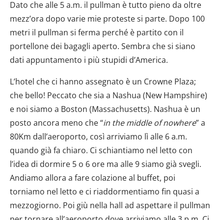
Dato che alle 5 a.m. il pullman è tutto pieno da oltre
mezz’ora dopo varie mie proteste si parte. Dopo 100
metri il pullman si ferma perché è partito con il
portellone dei bagagli aperto. Sembra che si siano
dati appuntamento i più stupidi d’America.
L’hotel che ci hanno assegnato è un Crowne Plaza;
che bello! Peccato che sia a Nashua (New Hampshire)
e noi siamo a Boston (Massachusetts). Nashua è un
posto ancora meno che “
in the middle of nowhere
” a
80Km dall’aeroporto, così arriviamo lì alle 6 a.m.
quando già fa chiaro. Ci schiantiamo nel letto con
l’idea di dormire 5 o 6 ore ma alle 9 siamo già svegli.
Andiamo allora a fare colazione al buffet, poi
torniamo nel letto e ci riaddormentiamo fin quasi a
mezzogiorno. Poi giù nella hall ad aspettare il pullman
per tornare all’aeroporto dove arriviamo alle 3 p.m. Ci