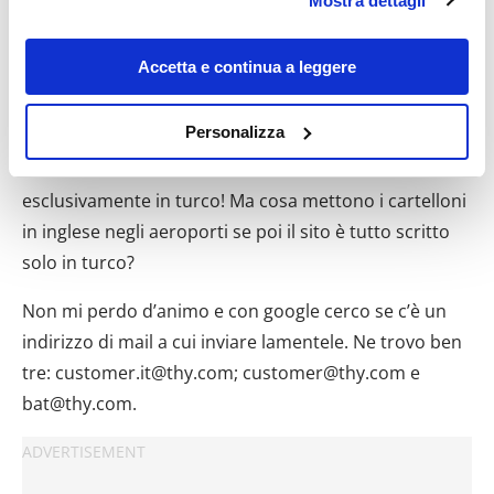
Mostra dettagli
modificare o revocare il proprio consenso in qualsiasi
raccomandava di segnalare disservizi delle
momento dalla Dichiarazione sui cookie o facendo clic
compagnie aeree accedendo al sito:
sull'icona di attivazione della privacy.
Accetta e continua a leggere
http://web.shgm.gov.tr/
Con il tuo consenso, vorremmo anche:
Personalizza
Digito l’indirizzo già pregustando lo sfogo di bile e mi
raccogliere informazioni sulla tua posizione
trovo davanti ad un sito scritto solo ed
geografica, con un'approssimazione di qualche
esclusivamente in turco! Ma cosa mettono i cartelloni
metro,
Identificare il tuo dispositivo, scansionandolo
in inglese negli aeroporti se poi il sito è tutto scritto
attivamente alla ricerca di caratteristiche specifiche
solo in turco?
(impronte digitali).
Non mi perdo d’animo e con google cerco se c’è un
Approfondisci come vengono elaborati i tuoi dati personali
e imposta le tue preferenze nella
sezione dettagli
. Puoi
indirizzo di mail a cui inviare lamentele. Ne trovo ben
modificare o ritirare il tuo consenso in qualsiasi momento
tre: customer.it@thy.com; customer@thy.com e
dalla Dichiarazione sui cookie.
bat@thy.com.
Utilizziamo i cookie per personalizzare contenuti ed
annunci, per fornire funzionalità dei social media e per