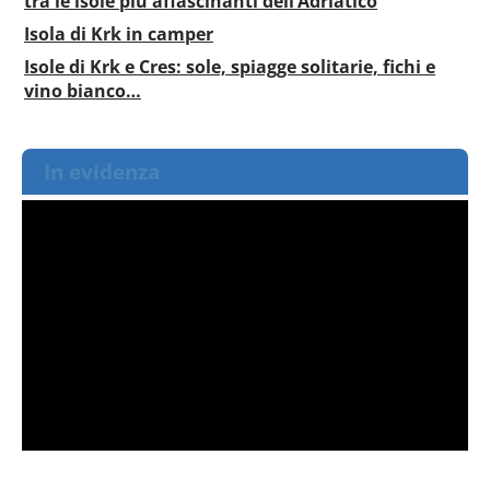
tra le isole più affascinanti dell’Adriatico
Isola di Krk in camper
Isole di Krk e Cres: sole, spiagge solitarie, fichi e
vino bianco…
In evidenza