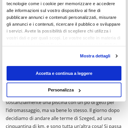
tecnologie come i cookie per memorizzare e accedere
alle informazioni sul vostro dispositivo al fine di
pubblicare annunci e contenuti personalizzati, misurare
gli annunci e i contenuti, ricercare il pubblico e sviluppare
i servizi. Avete la possibilità di scegliere chi utilizza i
vostri dati e per quali scopi. Le vostre scelte in materia di
privacy sono applicabili solo su questa proprietà digitale
in cui avete effettuato le vostre scelte. È possibile
Mostra dettagli
modificare o revocare il proprio consenso in qualsiasi
momento dalla Dichiarazione sui cookie o facendo clic
sull'icona di attivazione della privacy.
Accetta e continua a leggere
Con il tuo consenso, vorremmo anche:
Personalizza
raccogliere informazioni sulla tua posizione
geografica, con un'approssimazione di qualche
metro,
Identificare il tuo dispositivo, scansionandolo
attivamente alla ricerca di caratteristiche specifiche