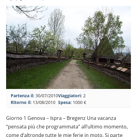
Partenza il:
30/07/2010
Viaggiatori:
2
Ritorno il:
13/08/2010
Spesa:
1000 €
Giorno 1 Genova – Ispra – Bregenz Una vacanza “pensata più che programmata” all’ultimo momento, come d’altronde tutte le mie ferie in moto. Si parte con l’idea di un giretto in Baviera, poi si declina su un tour del Marocco, ed alla fine si decide, due giorni prima, per tutt’altra destinazione. Tanto non si deve prenotare! Bisogna però collimare il tutto con il lavoro, io ho una riunione, proprio il giorno della partenza, ad Ispra (Varese) e la mia dolce metà ritorna da una missione in Kazakhstan il giorno dopo! Fa scalo a Monaco, cosi ci incontreremo la. Le previsioni alla partenza non sono delle migliori, nubifragi dietro alle alpi e possibile neve sui passi svizzeri, pazzesco, siamo quasi ad agosto. Finita la riunione con il cliente, finalmente “timbro il mio ultimo cartellino”, appena faccio per inserire le chiavi nella moto, un bel tuono mi augura buone ferie… pioverà tutto il tragitto, e mi maledico per aver messo il termometro sulla moto, che infatti mi ricorda costantemente che la temperatura è sotto i dieci gradi. Mi attraverso così la ridente Svizzera ed arrivo a Bregenz, devo cercare un camping, arrivo in riva al lago e, tra i tanti ne scelgo uno col nome esotico “mexico”.. Almeno ho l’illusione di essere al caldo. Monto la tenda nei bagni, per non prendere l’acquazzone e mi passo una bella nottata a sentire la pioggia. Tutto sommato è anche questo il bello di queste vacanze Giorno 2 Bregenz – Monaco Piove a tratti, la strada è breve. Nulla di cui essere preoccupati. Arrivo a monaco in mattinata, Giorgia arriverà verso l’una. Ne arriva da 24 ore di aeroporti, decido che non posso tartassarla con una notte in campeggio, ma sono pur sempre genovese… l’albergo sarebbe troppo caro.. E cosi trovo un ostello, che comunque mi garantisce una camera ed un bagno. Riesco persino a stendere la tenda zuppa di acqua ad asciugare. Dopo un pasto a base di immancabili salsicce, mi incontro finalmente con Giorgia, e siamo ufficialmente in ferie! Inutile dire che Monaco è bellissima, passiamo il pomeriggio e la sera a passeggiare senza meta, e ci concediamo la classica cena a base di piatti ipercolesterolici ed ottima wiessbier. Giorno 3 Monaco – Salisburgo – Vienna Partiamo con comodo, oggi non piove, alla volta di Vienna. Tappa obbligata nella stupenda Salisburgo, un po’ troppo affollata di turisti per i miei gusti, ed arriviamo alla stupenda Vienna. Troviamo un campeggio appena un po’ fuori dalla tangenziale, come tutti i campeggi “metropolitani” non è certo bucolico, ma i nostri 10 metri quadri per la tenda sono assicurati. A Vienna mi coglie un attacco di pigrizia e decidiamo per il tour in pullman, da veri giapponesi. Bellissima ed imperdibile come sempre, Vienna. Alla sera recuperiamo la moto e ci rechiamo al quartiere di Grinzing, costellato di bellissimi ristoranti tipici, dove ci concediamo la prima schnitzel delle vacanze, una sorta di cotoletta impanata formato A3. Giorni 4 e 5 Vienna – Balatonfured Qui devo fare una promessa. La mia dolcissima metà non ha mai fatto viaggi in moto lunghi, preferisce vacanze più stanziali, al mare possibilmente, quindi ho dovuto prometterle alcuni giorni di relax, e cosa c è di meglio che le terme ungheresi? A balatonfured troviamo un megacampeggio con mille attrazioni, tra cui anche una sorta di skilift per lo sci nautico! Ristoranti, bar, negozi, ed una discoteca, affollato ma veramente omniconfort. Il primo giorno lo passiamo sulle rive del balaton e nella piscina del camping, il secondo giorno, ci spostiamo a Heviz per una bella giornata nei bagni termali. Il complesso di Heviz è davvero bello e confortevole, con un prezzo irrosorio bagni termali, saune e massaggi sono assicurati. Freschi e rilassati ceneremo in un bel ristorante stile agriturismo sulle rive del Balaton, fatale fu la scelta della pietanza… il pesce del balaton fritto in pastella non è cosi entusiasmante. Giorni 6 e 7 Balatonfured – Aggtelek Dove si va? Dove non si va? Apriamo la guida e cerchiamo qualcosa. Non ho voglia di andare a Budapest, girare città in moto non mi piace particolarmente, allora nella giuda troviamo questo “Aggtelek” un paesino tra le montagne al confine con la Slovacchia, in cui ci dovrebbero essere delle grotte immense da visitare. Arriviamo nel pomeriggio e troviamo un camping molto ben tenuto dove con 20 euro ci affittano un bungalow in legno col tetto a spiovente che sembra una casa degli gnomi. Scopriamo che in vicinanza (50km) ci sono pure le terme! Cosi optiamo per la visita alle grotte già nel pomeriggio stesso e poi il giorno dopo le terme di Miskolc Tapolca. Le grotte sono effettivamente impressionanti, è possibile anche fare un tour di un giorno e 24 km, noi optiamo ovviamente per la versione “light”, tour di un paio d’ore. Alla sera piove ma tanto siamo ben al coperto. Cenato con una bella, solita, cotoletta impanata con patatine, ce ne andiamo a dormire. Il giorno dopo lo spendiamo nelle terme di MiskolcTapolca, tra le più rinomate dell’ungheria, ne usciamo ovviamente rilassati e contenti. Giorno 8 Balatonfured – Vadu Izei Oggi si va in Romania, nel Maramures, la regione montana e rurale. La strada è un po’ lunga ma arriviamo al confine per ora di pranzo, appena passato il confine ci si accorge subito che si sta entrando in un altro paese. La strada è a tratti sterrata, sebbene sia una via di comunicazione principale, ed i segni di una condizione economica più disagiata sono evidenti! A compensare, c è il calore e la cortesia del popolo rumeno, che non tarda a manifestarsi quando, guidando, un ape (o qualcosa di simile) mi punge su un labbro: tempo mezzora ed ero gonfiato tanto da sembrare la controfigura di braccio di ferro! Mi reco in farmacia, e, con l’aiuto di una ragazza che parlava l’italiano, viene contattato un medico che mi fa avere le medicine necessarie. Troviamo una specie di agriturismo nel comune di Vadu-Izei, 10 euro a testa per camera, cena e colazione. Sarebbe stato tutto ottimo se non che abbiamo azzardato a lavarci i denti con l’acqua del rubinetto, che aveva un cattivo odore, scopriremo d’aver fatto un errore la sera dopo. Durante la notte scoppia un temporale d’altri tempi, ma siamo in una comoda stanza. Giorno 9 e 10 – Vadu Izei – Cluj Napoca Attraversiamo il Maramures facendo una strada secondaria tra le campagne, vediamo falciare i campi a mano, decine di carri a cavallo e ponti di corda e legno sui torrenti, sembra di essere nell’ottocento. Il Maramures è davvero suggestivo, incontriamo anche diversi monasteri e luoghi di culto, ne visitiamo due, nel secondo una gentile signora con nipotina ci conducono a visitare una cappella decorata con dipinti su legno dallo stile popolare, ci mostra il libro delle visite in cui ce ne indica una della fine degli anni 90, firmata “Charles”, dice che si tratta del principe Carlo. Lasciamo anche noi la nostra dedica e ci dirigiamo a Cluj Napoca. Qui ci sistemiamo in una “Penziune”, una buona camera per pochi euro, visitiamo il centro di questa splendida città e, dopo cena, in camera, comincia l’odissea… L’acqua dell’agriturismo sta avendo i suoi venefici e lassativi effetti sul nostro organismo… dovremmo fermarci un giorno a riprenderci Giorno 11 Cluj Napoca – Sibiu Attraversiamo la transilvania, terra di leggende, ed arriviamo alla sua capitale, Sibiu, capitale europea della cultura 2007, un bellissimo borgo medievale, tenuto come una perla. Sui tetti spiccano alcuni nidi di cicogna. Ci concediamo una cena in un ristorante tipico tran silvano, a base di ottima carne e prezzo decisamente abbordabile. Giorno 12 13 Sibiu Mako Ormai le ferie sono agli sgoccioli, si deve iniziare a pensare a tornare indietro, e ci viene voglia di fare ancora un po di terme. Decidiamo cosi di partire alla volta dell’Ungheria, nella Panziune di Sibiu scopriamo che subito al confine, a Makò ci dovrebbe essere un bel campeggio e delle terme. La strada oggi non è corta, soprattutto in funzione delle condizioni delle strade rumene. Arriviamo comunque nel primo pomeriggio, troviamo il campeggio dove noleggiamo un bungalow omniconfort (nel senso che ha un bagno privato) a pochi euro. Le terme, qui non sono un granche, sono sostanzialmente una piscina con un po di getti per l’idromassaggio, ma va bene lo stesso. Il giorno dopo decidiamo di andare alle terme di Szeged, ad una cinquantina di km, e sono tutta un’altra cosa! Si passa dagli scivoli d’acqua alle zone con i fanghi alla spa, le dimensioni sono immense. Arriva cosi la nostra ultima notte in Ungheria. Giorno 14 Mako Krk L’idea era quella di arrivare a metà Croazia, per poi l’indomani partire alla volta di Trieste dove avrei incontrato i miei parenti. Poi alla fine, cosa ci facciamo nella pianura croata? Allora ci sfacchiniamo 800 km alla volta del mare. Arriviamo all’isola di KRK ma facciamo l’idiozia di fermarci al primo campeggio: orrendo, esattamente di fronte ad una raffineria, bagni zozzi e straffollato, ma l’ora è tarda ed un bagno in mare è sempre un bagno in mare. Alla sera andiamo a KRK con l’intenzione di mangiare del sano pesce: sono due settimane che ci nutriamo praticamente solo di cose fritte e gulash! Anche se il posto è molto turistico, apprezziamo le pietanze sicuramente congelate. Giorno 15 Krk – Capodistria Alla sera mi dovrò incontrare per andare a cena con i parenti di Trieste, quindi decido per una tappa di avvicinamento, e cosi in un’oretta siamo a Capodistria. Troviamo un campeggio carino anche se un po’ congestionato, ma siamo ad Agosto, non credo si possa pretendere di più. Passiamo la giornata al mare e alla sera, a Trieste, ceniamo in un ottimo agriturismo, dove evitiamo accuratamente tutto ciò che è fritto. Durante il rientro a Capodistria, la mia fedele 1150 GS manifesta il primo problema dopo 30000 km: lampadina fulminata, mi toccherà viaggiare con gli abbaglianti Alla notte veniamo colti dal più impressionante temporale che abbia mai visto, la nostra tenda tiene ma molt