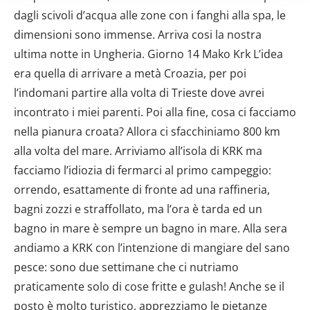
(impronte digitali).
Approfondisci come vengono elaborati i tuoi dati personali
e imposta le tue preferenze nella
sezione dettagli
. Puoi
modificare o ritirare il tuo consenso in qualsiasi momento
dalla Dichiarazione sui cookie.
Utilizziamo i cookie per personalizzare contenuti ed
annunci, per fornire funzionalità dei social media e per
analizzare il nostro traffico. Condividiamo inoltre
informazioni sul modo in cui utilizzi il nostro sito con i
nostri partner che si occupano di analisi dei dati web,
pubblicità e social media, i quali potrebbero combinarle
con altre informazioni che hai fornito loro o che hanno
raccolto dal tuo utilizzo dei loro servizi.