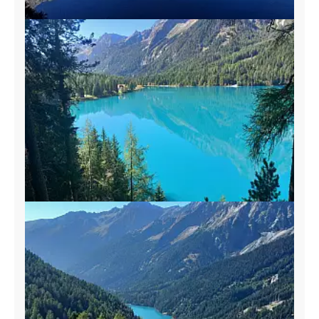
Utilizziamo i cookie per personalizzare contenuti ed
annunci, per fornire funzionalità dei social media e per
analizzare il nostro traffico. Condividiamo inoltre
informazioni sul modo in cui utilizzi il nostro sito con i
nostri partner che si occupano di analisi dei dati web,
pubblicità e social media, i quali potrebbero combinarle
con altre informazioni che hai fornito loro o che hanno
raccolto dal tuo utilizzo dei loro servizi.