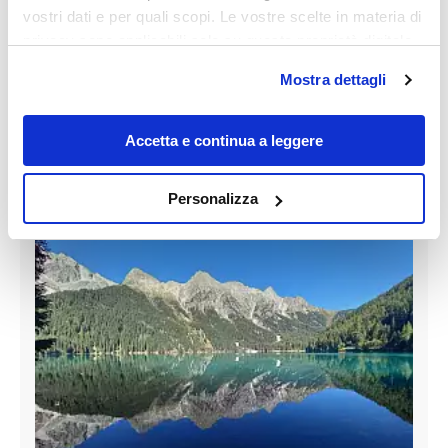
vostri dati e per quali scopi. Le vostre scelte in materia di
privacy sono applicabili solo su questa proprietà digitale
in cui avete effettuato le vostre scelte. È possibile
Mostra dettagli
modificare o revocare il proprio consenso in qualsiasi
momento dalla Dichiarazione sui cookie o facendo clic
sull'icona di attivazione della privacy.
Accetta e continua a leggere
Con il tuo consenso, vorremmo anche:
Personalizza
raccogliere informazioni sulla tua posizione
geografica, con un'approssimazione di qualche
metro,
Identificare il tuo dispositivo, scansionandolo
attivamente alla ricerca di caratteristiche specifiche
(impronte digitali).
Approfondisci come vengono elaborati i tuoi dati personali
e imposta le tue preferenze nella
sezione dettagli
. Puoi
modificare o ritirare il tuo consenso in qualsiasi momento
dalla Dichiarazione sui cookie.