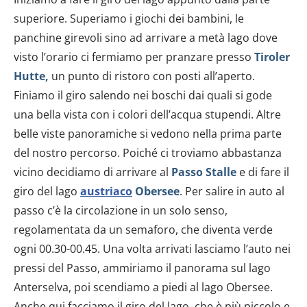
superiore. Superiamo i giochi dei bambini, le
panchine girevoli sino ad arrivare a metà lago dove
visto l’orario ci fermiamo per pranzare presso
Tiroler
Hutte,
un punto di ristoro con posti all’aperto.
Finiamo il giro salendo nei boschi dai quali si gode
una bella vista con i colori dell’acqua stupendi. Altre
belle viste panoramiche si vedono nella prima parte
del nostro percorso. Poiché ci troviamo abbastanza
vicino decidiamo di arrivare al
Passo Stalle
e di fare il
giro del lago
austriaco
Obersee
. Per salire in auto al
passo c’è la circolazione in un solo senso,
regolamentata da un semaforo, che diventa verde
ogni 00.30-00.45. Una volta arrivati lasciamo l’auto nei
pressi del Passo, ammiriamo il panorama sul lago
Anterselva, poi scendiamo a piedi al lago Obersee.
Anche qui facciamo il giro del lago, che è più piccolo e