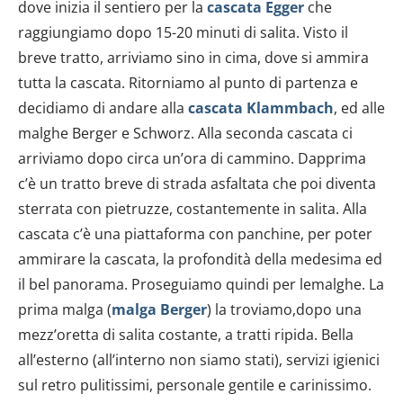
dove inizia il sentiero per la
cascata Egger
che
raggiungiamo dopo 15-20 minuti di salita. Visto il
breve tratto, arriviamo sino in cima, dove si ammira
tutta la cascata. Ritorniamo al punto di partenza e
decidiamo di andare alla
cascata Klammbach
, ed alle
malghe Berger e Schworz. Alla seconda cascata ci
arriviamo dopo circa un’ora di cammino. Dapprima
c’è un tratto breve di strada asfaltata che poi diventa
sterrata con pietruzze, costantemente in salita. Alla
cascata c’è una piattaforma con panchine, per poter
ammirare la cascata, la profondità della medesima ed
il bel panorama. Proseguiamo quindi per lemalghe. La
prima malga (
malga Berger
) la troviamo,dopo una
mezz’oretta di salita costante, a tratti ripida. Bella
all’esterno (all’interno non siamo stati), servizi igienici
sul retro pulitissimi, personale gentile e carinissimo.