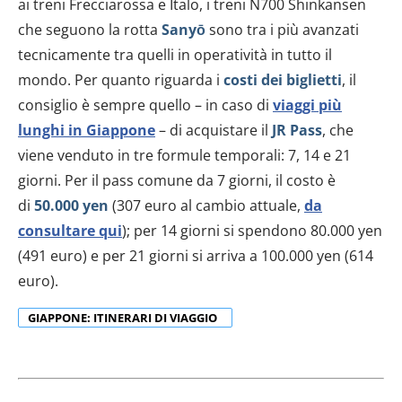
Utilizziamo i cookie per personalizzare contenuti ed
ai treni Frecciarossa e Italo, i treni N700 Shinkansen
annunci, per fornire funzionalità dei social media e per
che seguono la rotta
Sanyō
sono tra i più avanzati
analizzare il nostro traffico. Condividiamo inoltre
tecnicamente tra quelli in operatività in tutto il
informazioni sul modo in cui utilizzi il nostro sito con i
mondo. Per quanto riguarda i
costi dei biglietti
, il
nostri partner che si occupano di analisi dei dati web,
consiglio è sempre quello – in caso di
viaggi più
pubblicità e social media, i quali potrebbero combinarle
lunghi in Giappone
– di acquistare il
JR Pass
, che
con altre informazioni che hai fornito loro o che hanno
raccolto dal tuo utilizzo dei loro servizi.
viene venduto in tre formule temporali: 7, 14 e 21
giorni. Per il pass comune da 7 giorni, il costo è
di
50.000 yen
(307 euro al cambio attuale,
da
consultare qui
); per 14 giorni si spendono 80.000 yen
(491 euro) e per 21 giorni si arriva a 100.000 yen (614
euro).
GIAPPONE: ITINERARI DI VIAGGIO