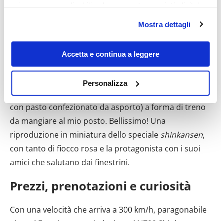
privacy sono applicabili solo su questa proprietà digitale
in cui avete effettuato le vostre scelte. È possibile
Mostra dettagli
modificare o revocare il proprio consenso in qualsiasi
momento dalla Dichiarazione sui cookie o facendo clic
sull'icona di attivazione della privacy.
Accetta e continua a leggere
Con il tuo consenso, vorremmo anche:
Non potevo poi non acquistare qualcosa a bordo,
Personalizza
raccogliere informazioni sulla tua posizione
quindi non mi sono fatta sfuggire l’
O-bento
(scatola
geografica, con un'approssimazione di qualche
con pasto confezionato da asporto) a forma di treno
metro,
da mangiare al mio posto. Bellissimo! Una
Identificare il tuo dispositivo, scansionandolo
riproduzione in miniatura dello speciale
shinkansen
,
attivamente alla ricerca di caratteristiche specifiche
con tanto di fiocco rosa e la protagonista con i suoi
(impronte digitali).
amici che salutano dai finestrini.
Approfondisci come vengono elaborati i tuoi dati personali
e imposta le tue preferenze nella
sezione dettagli
. Puoi
Prezzi, prenotazioni e curiosità
modificare o ritirare il tuo consenso in qualsiasi momento
dalla Dichiarazione sui cookie.
Con una velocità che arriva a 300 km/h, paragonabile