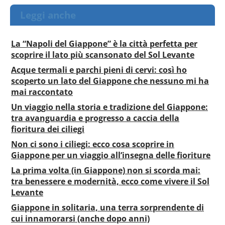
Leggi anche
La “Napoli del Giappone” è la città perfetta per
scoprire il lato più scansonato del Sol Levante
Acque termali e parchi pieni di cervi: così ho
scoperto un lato del Giappone che nessuno mi ha
mai raccontato
Un viaggio nella storia e tradizione del Giappone:
tra avanguardia e progresso a caccia della
fioritura dei ciliegi
Non ci sono i ciliegi: ecco cosa scoprire in
Giappone per un viaggio all’insegna delle fioriture
La prima volta (in Giappone) non si scorda mai:
tra benessere e modernità, ecco come vivere il Sol
Levante
Giappone in solitaria, una terra sorprendente di
cui innamorarsi (anche dopo anni)