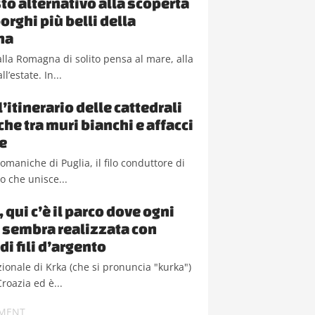
to alternativo alla scoperta
orghi più belli della
na
lla Romagna di solito pensa al mare, alla
ll’estate. In...
l’itinerario delle cattedrali
he tra muri bianchi e affacci
e
romaniche di Puglia, il filo conduttore di
io che unisce...
 qui c’è il parco dove ogni
 sembra realizzata con
di fili d’argento
zionale di Krka (che si pronuncia "kurka")
Croazia ed è...