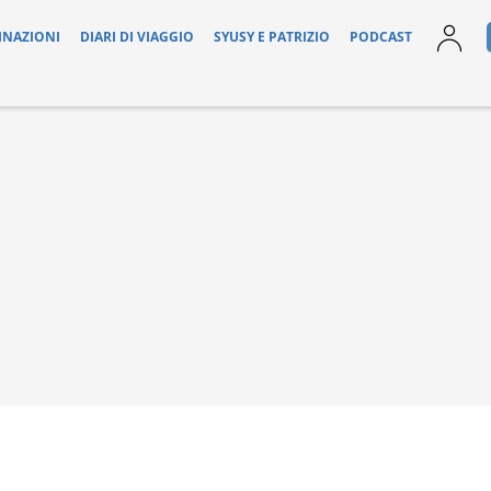
INAZIONI
DIARI DI VIAGGIO
SYUSY E PATRIZIO
PODCAST