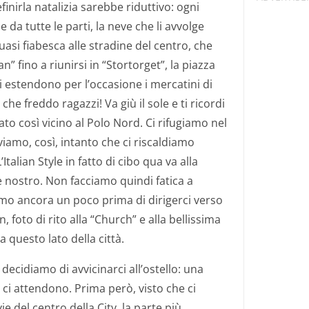
finirla natalizia sarebbe riduttivo: ogni
 da tutte le parti, la neve che li avvolge
si fiabesca alle stradine del centro, che
” fino a riunirsi in “Stortorget”, la piazza
 estendono per l’occasione i mercatini di
he freddo ragazzi! Va giù il sole e ti ricordi
to così vicino al Polo Nord. Ci rifugiamo nel
amo, così, intanto che ci riscaldiamo
talian Style in fatto di cibo qua va alla
 nostro. Non facciamo quindi fatica a
amo ancora un poco prima di dirigerci verso
, foto di rito alla “Church” e alla bellissima
a questo lato della città.
decidiamo di avvicinarci all’ostello: una
 ci attendono. Prima però, visto che ci
vie del centro della City, la parte più