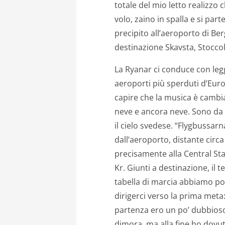
totale del mio letto realizzo
volo, zaino in spalla e si par
precipito all’aeroporto di Berg
destinazione Skavsta, Stocco
La Ryanar ci conduce con legg
aeroporti più sperduti d’Euro
capire che la musica è cambia
neve e ancora neve. Sono da p
il cielo svedese. “Flygbussarn
dall’aeroporto, distante circ
precisamente alla Central Stat
Kr. Giunti a destinazione, il 
tabella di marcia abbiamo poc
dirigerci verso la prima meta:
partenza ero un po’ dubbioso 
dimora, ma alla fine ho dovuto