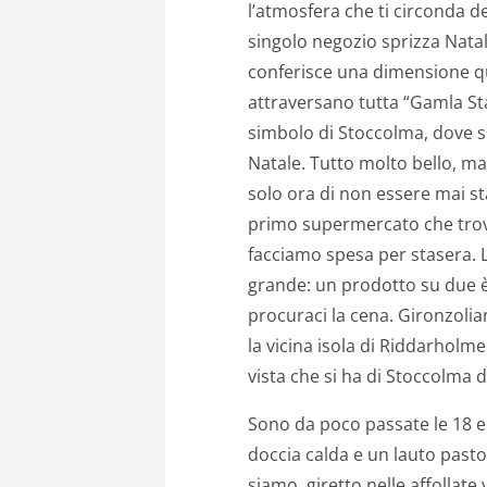
l’atmosfera che ti circonda de
singolo negozio sprizza Natale
conferisce una dimensione qua
attraversano tutta “Gamla Stan
simbolo di Stoccolma, dove si
Natale. Tutto molto bello, ma c
solo ora di non essere mai sta
primo supermercato che trovi
facciamo spesa per stasera. L’I
grande: un prodotto su due è
procuraci la cena. Gironzoli
la vicina isola di Riddarholmen
vista che si ha di Stoccolma d
Sono da poco passate le 18 e 
doccia calda e un lauto pasto
siamo, giretto nelle affollate 