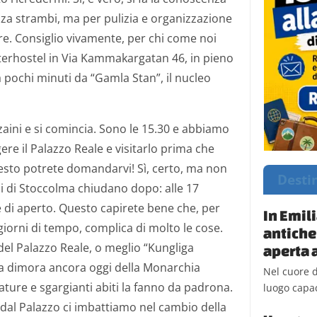
nza strambi, ma per pulizia e organizzazione
re. Consiglio vivamente, per chi come noi
nterhostel in Via Kammakargatan 46, in pieno
 pochi minuti da “Gamla Stan”, il nucleo
 zaini e si comincia. Sono le 15.30 e abbiamo
re il Palazzo Reale e visitarlo prima che
resto potrete domandarvi! Sì, certo, ma non
Desti
ni di Stoccolma chiudano dopo: alle 17
 di aperto. Questo capirete bene che, per
In Emil
iorni di tempo, complica di molto le cose.
antiche
del Palazzo Reale, o meglio “Kungliga
aperta a
sa dimora ancora oggi della Monarchia
Nel cuore d
ture e sgargianti abiti la fanno da padrona.
luogo capac
 dal Palazzo ci imbattiamo nel cambio della