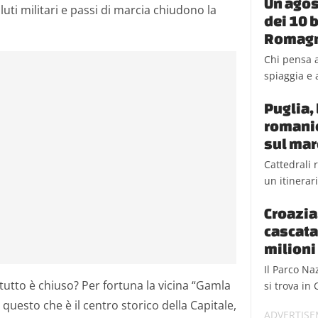
Un agos
luti militari e passi di marcia chiudono la
dei 10 b
Romag
Chi pensa a
spiaggia e a
Puglia, 
romanic
sul mar
Cattedrali 
un itinerar
Croazia,
cascata
milioni 
Il Parco Na
tutto è chiuso? Per fortuna la vicina “Gamla
si trova in 
questo che è il centro storico della Capitale,