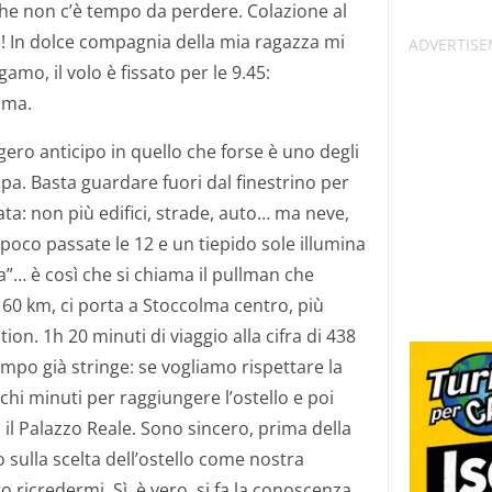
 che non c’è tempo da perdere. Colazione al
te! In dolce compagnia della mia ragazza mi
amo, il volo è fissato per le 9.45:
lma.
ero anticipo in quello che forse è uno degli
pa. Basta guardare fuori dal finestrino per
ta: non più edifici, strade, auto… ma neve,
oco passate le 12 e un tiepido sole illumina
a”… è così che si chiama il pullman che
a 60 km, ci porta a Stoccolma centro, più
ion. 1h 20 minuti di viaggio alla cifra di 438
tempo già stringe: se vogliamo rispettare la
hi minuti per raggiungere l’ostello e poi
 il Palazzo Reale. Sono sincero, prima della
sulla scelta dell’ostello come nostra
 ricredermi. Sì, è vero, si fa la conoscenza