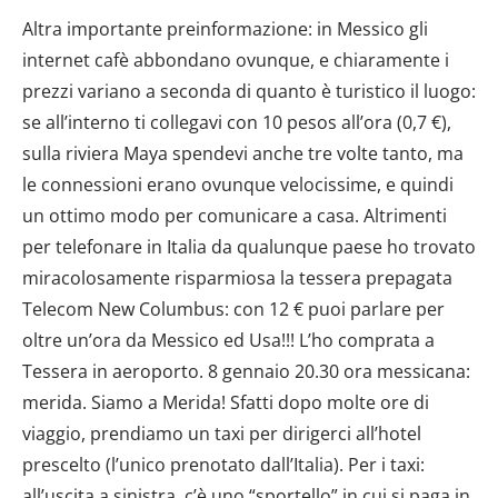
Altra importante preinformazione: in Messico gli
internet cafè abbondano ovunque, e chiaramente i
prezzi variano a seconda di quanto è turistico il luogo:
se all’interno ti collegavi con 10 pesos all’ora (0,7 €),
sulla riviera Maya spendevi anche tre volte tanto, ma
le connessioni erano ovunque velocissime, e quindi
un ottimo modo per comunicare a casa. Altrimenti
per telefonare in Italia da qualunque paese ho trovato
miracolosamente risparmiosa la tessera prepagata
Telecom New Columbus: con 12 € puoi parlare per
oltre un’ora da Messico ed Usa!!! L’ho comprata a
Tessera in aeroporto. 8 gennaio 20.30 ora messicana:
merida. Siamo a Merida! Sfatti dopo molte ore di
viaggio, prendiamo un taxi per dirigerci all’hotel
prescelto (l’unico prenotato dall’Italia). Per i taxi:
all’uscita a sinistra, c’è uno “sportello” in cui si paga in