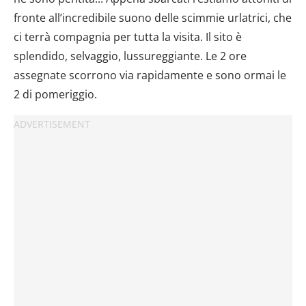
dalla Dichiarazione sui cookie.
fronte all’incredibile suono delle scimmie urlatrici, che
Utilizziamo i cookie per personalizzare contenuti ed
ci terrà compagnia per tutta la visita. Il sito è
annunci, per fornire funzionalità dei social media e per
splendido, selvaggio, lussureggiante. Le 2 ore
analizzare il nostro traffico. Condividiamo inoltre
assegnate scorrono via rapidamente e sono ormai le
informazioni sul modo in cui utilizzi il nostro sito con i
2 di pomeriggio.
nostri partner che si occupano di analisi dei dati web,
pubblicità e social media, i quali potrebbero combinarle
con altre informazioni che hai fornito loro o che hanno
raccolto dal tuo utilizzo dei loro servizi.