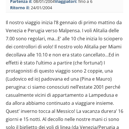
Partenza il:
08/01/2004
Viaggiatori:
fino a 6
Ritorno il:
24/01/2004
Il nostro viaggio inizia l’8 gennaio di primo mattino da
Venezia e Perugia verso Malpensa. I voli Alitalia delle
7.00 sono regolari, ma…E’ alle 10 che inizia lo sciopero
dei controllori di volo! Il nostro volo Alitalia per Miami
decollava alle 10.10 e non era stato cancellato…Ed in
effetti è stato l’ultimo a partire (che fortuna!) I
protagonisti di questo viaggio sono 2 coppie, una
(Ludovico ed io) padovana ed una (Pina e Mauro)
perugina: ci siamo conosciuti nell’estate 2001 perché
casualmente vicini di appartamento a Lampedusa e
da allora abbiamo continuato a viaggiare insieme.
Quest’ inverno tocca al Messico! La vacanza durera’ 16
giorni e 15 notti. Al decollo nelle nostre mani ci sono
solo il biglietto dei voli di linea (da Venezia/Perugia a