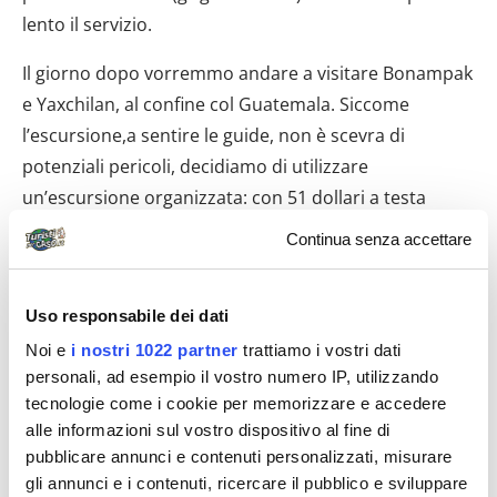
lento il servizio.
Il giorno dopo vorremmo andare a visitare Bonampak
e Yaxchilan, al confine col Guatemala. Siccome
l’escursione,a sentire le guide, non è scevra di
potenziali pericoli, decidiamo di utilizzare
un’escursione organizzata: con 51 dollari a testa
prenotiamo da Na Chan Kan (sulla strada principale)…
Continua senza accettare
E corriamo a letto, perché ci vengono a prendere
domani mattina al nostro hotel alle…6.00! 12
Uso responsabile dei dati
GENNAIO: BONAMPAK E YAXCHILAN Devo dire che la
scelta dell’agenzia dell’escursione si è rivelata felice.
Noi e
i nostri 1022 partner
trattiamo i vostri dati
personali, ad esempio il vostro numero IP, utilizzando
Abbiamo un autista simpaticissimo, Luis, un pulmino
tecnologie come i cookie per memorizzare e accedere
comodo, ci vengono a prendere fino all’hotel e
alle informazioni sul vostro dispositivo al fine di
compresi nel biglietto ci sono l’ottima colazione (in
pubblicare annunci e contenuti personalizzati, misurare
una strana palapa nascosta tra la vegetazione lungo
gli annunci e i contenuti, ricercare il pubblico e sviluppare