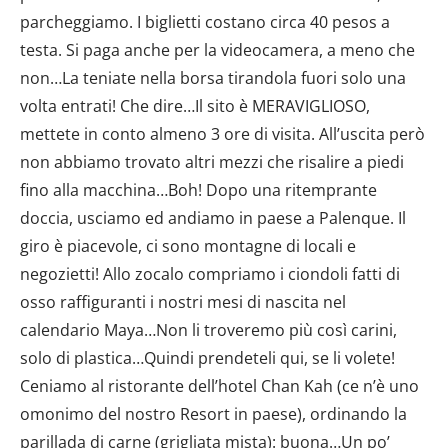
parcheggiamo. I biglietti costano circa 40 pesos a
testa. Si paga anche per la videocamera, a meno che
non…La teniate nella borsa tirandola fuori solo una
volta entrati! Che dire…Il sito è MERAVIGLIOSO,
mettete in conto almeno 3 ore di visita. All’uscita però
non abbiamo trovato altri mezzi che risalire a piedi
fino alla macchina…Boh! Dopo una ritemprante
doccia, usciamo ed andiamo in paese a Palenque. Il
giro è piacevole, ci sono montagne di locali e
negozietti! Allo zocalo compriamo i ciondoli fatti di
osso raffiguranti i nostri mesi di nascita nel
calendario Maya…Non li troveremo più così carini,
solo di plastica…Quindi prendeteli qui, se li volete!
Ceniamo al ristorante dell’hotel Chan Kah (ce n’è uno
omonimo del nostro Resort in paese), ordinando la
parillada di carne (grigliata mista): buona…Un po’