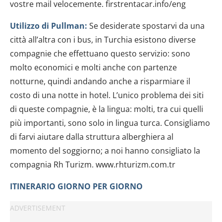
dalla Dichiarazione sui cookie.
vostre mail velocemente. firstrentacar.info/eng
Utilizzo di Pullman:
Se desiderate spostarvi da una
Utilizziamo i cookie per personalizzare contenuti ed
annunci, per fornire funzionalità dei social media e per
città all’altra con i bus, in Turchia esistono diverse
analizzare il nostro traffico. Condividiamo inoltre
compagnie che effettuano questo servizio: sono
informazioni sul modo in cui utilizzi il nostro sito con i
molto economici e molti anche con partenze
nostri partner che si occupano di analisi dei dati web,
notturne, quindi andando anche a risparmiare il
pubblicità e social media, i quali potrebbero combinarle
costo di una notte in hotel. L’unico problema dei siti
con altre informazioni che hai fornito loro o che hanno
di queste compagnie, è la lingua: molti, tra cui quelli
raccolto dal tuo utilizzo dei loro servizi.
più importanti, sono solo in lingua turca. Consigliamo
di farvi aiutare dalla struttura alberghiera al
momento del soggiorno; a noi hanno consigliato la
compagnia Rh Turizm. www.rhturizm.com.tr
ITINERARIO GIORNO PER GIORNO