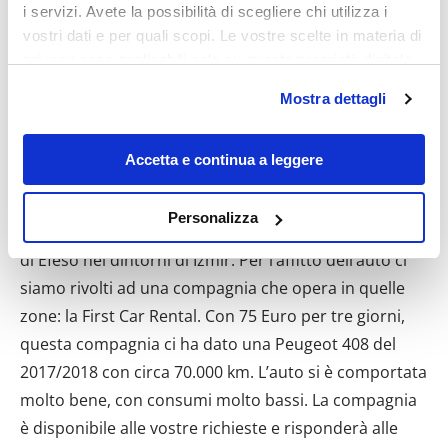
i servizi. Avete la possibilità di scegliere chi utilizza i
vostri dati e per quali scopi. Le vostre scelte in materia di
privacy sono applicabili solo su questa proprietà digitale
in cui avete effettuato le vostre scelte. È possibile
Mostra dettagli
modificare o revocare il proprio consenso in qualsiasi
Affitto auto
: Per lo spostamento dall’aeroporto di
momento dalla Dichiarazione sui cookie o facendo clic
Izmir fino a Denizli, cittadina vicina a Pamukkale,
sull'icona di attivazione della privacy.
Accetta e continua a leggere
abbiamo scelto di prenotare l’auto. Si poteva
scegliere anche li il taxi oppure un bus, ma volevamo
Con il tuo consenso, vorremmo anche:
Personalizza
un po’ più di indipendenza, specialmente per la visita
raccogliere informazioni sulla tua posizione
geografica, con un'approssimazione di qualche
di Efeso nei dintorni di Izmir. Per l’affitto dell’auto ci
metro,
siamo rivolti ad una compagnia che opera in quelle
Identificare il tuo dispositivo, scansionandolo
zone: la First Car Rental. Con 75 Euro per tre giorni,
attivamente alla ricerca di caratteristiche specifiche
questa compagnia ci ha dato una Peugeot 408 del
(impronte digitali).
2017/2018 con circa 70.000 km. L’auto si è comportata
Approfondisci come vengono elaborati i tuoi dati personali
molto bene, con consumi molto bassi. La compagnia
e imposta le tue preferenze nella
sezione dettagli
. Puoi
è disponibile alle vostre richieste e risponderà alle
modificare o ritirare il tuo consenso in qualsiasi momento