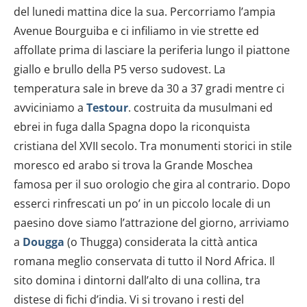
dalla Dichiarazione sui cookie.
del lunedi mattina dice la sua. Percorriamo l’ampia
Avenue Bourguiba e ci infiliamo in vie strette ed
Utilizziamo i cookie per personalizzare contenuti ed
affollate prima di lasciare la periferia lungo il piattone
annunci, per fornire funzionalità dei social media e per
giallo e brullo della P5 verso sudovest. La
analizzare il nostro traffico. Condividiamo inoltre
informazioni sul modo in cui utilizzi il nostro sito con i
temperatura sale in breve da 30 a 37 gradi mentre ci
nostri partner che si occupano di analisi dei dati web,
avviciniamo a
Testour
. costruita da musulmani ed
pubblicità e social media, i quali potrebbero combinarle
ebrei in fuga dalla Spagna dopo la riconquista
con altre informazioni che hai fornito loro o che hanno
cristiana del XVII secolo. Tra monumenti storici in stile
raccolto dal tuo utilizzo dei loro servizi.
moresco ed arabo si trova la Grande Moschea
famosa per il suo orologio che gira al contrario. Dopo
esserci rinfrescati un po’ in un piccolo locale di un
paesino dove siamo l’attrazione del giorno, arriviamo
a
Dougga
(o Thugga) considerata la città antica
romana meglio conservata di tutto il Nord Africa. Il
sito domina i dintorni dall’alto di una collina, tra
distese di fichi d’india. Vi si trovano i resti del