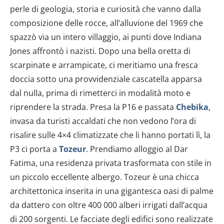
perle di geologia, storia e curiosità che vanno dalla
composizione delle rocce, all’alluvione del 1969 che
spazzò via un intero villaggio, ai punti dove Indiana
Jones affrontò i nazisti. Dopo una bella oretta di
scarpinate e arrampicate, ci meritiamo una fresca
doccia sotto una provvidenziale cascatella apparsa
dal nulla, prima di rimetterci in modalità moto e
riprendere la strada. Presa la P16 e passata
Chebika
,
invasa da turisti accaldati che non vedono l’ora di
risalire sulle 4×4 climatizzate che li hanno portati lì, la
P3 ci porta a
Tozeur
. Prendiamo alloggio al Dar
Fatima, una residenza privata trasformata con stile in
un piccolo eccellente albergo. Tozeur è una chicca
architettonica inserita in una gigantesca oasi di palme
da dattero con oltre 400 000 alberi irrigati dall’acqua
di 200 sorgenti. Le facciate degli edifici sono realizzate