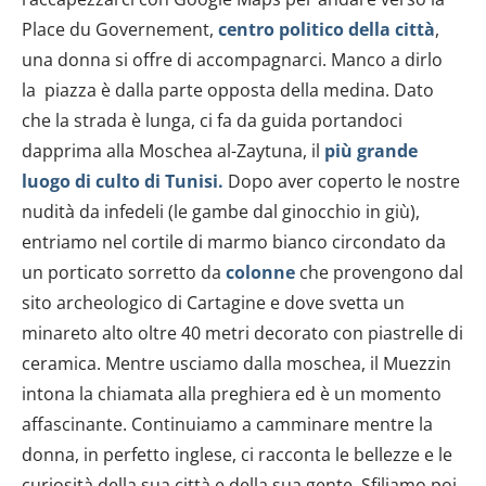
Place du Governement,
centro politico della città
,
una donna si offre di accompagnarci. Manco a dirlo
la piazza è dalla parte opposta della medina. Dato
che la strada è lunga, ci fa da guida portandoci
dapprima alla Moschea al-Zaytuna, il
più grande
luogo di culto di Tunisi.
Dopo aver coperto le nostre
nudità da infedeli (le gambe dal ginocchio in giù),
entriamo nel cortile di marmo bianco circondato da
un porticato sorretto da
colonne
che provengono dal
sito archeologico di Cartagine e dove svetta un
minareto alto oltre 40 metri decorato con piastrelle di
ceramica. Mentre usciamo dalla moschea, il Muezzin
intona la chiamata alla preghiera ed è un momento
affascinante. Continuiamo a camminare mentre la
donna, in perfetto inglese, ci racconta le bellezze e le
curiosità della sua città e della sua gente. Sfiliamo poi