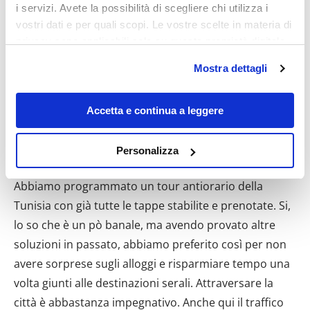
i servizi. Avete la possibilità di scegliere chi utilizza i
vostri dati e per quali scopi. Le vostre scelte in materia di
privacy sono applicabili solo su questa proprietà digitale
in cui avete effettuato le vostre scelte. È possibile
Mostra dettagli
Giorno 3 – Nebeur
modificare o revocare il proprio consenso in qualsiasi
momento dalla Dichiarazione sui cookie o facendo clic
Usciamo da Tunisi in tarda mattinata. Avevamo tutti
sull'icona di attivazione della privacy.
Accetta e continua a leggere
bisogno di riposare un po’, fare una buona colazione
Con il tuo consenso, vorremmo anche:
ed organizzare bene i bagagli perché le moto sono
Personalizza
raccogliere informazioni sulla tua posizione
cariche come se stessimo facendo un trasloco.
geografica, con un'approssimazione di qualche
Abbiamo programmato un tour antiorario della
metro,
Tunisia con già tutte le tappe stabilite e prenotate. Si,
Identificare il tuo dispositivo, scansionandolo
lo so che è un pò banale, ma avendo provato altre
attivamente alla ricerca di caratteristiche specifiche
soluzioni in passato, abbiamo preferito così per non
(impronte digitali).
avere sorprese sugli alloggi e risparmiare tempo una
Approfondisci come vengono elaborati i tuoi dati personali
e imposta le tue preferenze nella
sezione dettagli
. Puoi
volta giunti alle destinazioni serali. Attraversare la
modificare o ritirare il tuo consenso in qualsiasi momento
città è abbastanza impegnativo. Anche qui il traffico