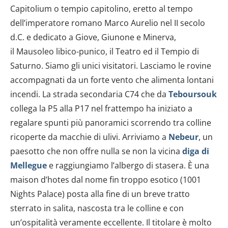
Capitolium o tempio capitolino, eretto al tempo
dell’imperatore romano Marco Aurelio nel II secolo
d.C. e dedicato a Giove, Giunone e Minerva,
il Mausoleo libico-punico, il Teatro ed il Tempio di
Saturno. Siamo gli unici visitatori. Lasciamo le rovine
accompagnati da un forte vento che alimenta lontani
incendi. La strada secondaria C74 che da
Teboursouk
collega la P5 alla P17 nel frattempo ha iniziato a
regalare spunti più panoramici scorrendo tra colline
ricoperte da macchie di ulivi. Arriviamo a
Nebeur
, un
paesotto che non offre nulla se non la vicina
diga di
Mellegue
e raggiungiamo l’albergo di stasera. È una
maison d’hotes dal nome fin troppo esotico (1001
Nights Palace) posta alla fine di un breve tratto
sterrato in salita, nascosta tra le colline e con
un’ospitalità veramente eccellente. Il titolare è molto