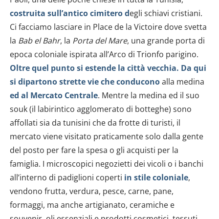
costruita sull’antico cimitero d
egli schiavi cristiani.
Ci facciamo lasciare in Place de la Victoire dove svetta
la
Bab el Bahr
, la
Porta del Mare
, una grande porta di
epoca coloniale ispirata all’Arco di Trionfo parigino.
Oltre quel punto si estende la città vecchia. Da qui
si dipartono strette vie che conducono
alla medina
ed al
Mercato Centrale
. Mentre la medina ed il suo
souk (il labirintico agglomerato di botteghe) sono
affollati sia da tunisini che da frotte di turisti, il
mercato viene visitato praticamente solo dalla gente
del posto per fare la spesa o gli acquisti per la
famiglia. I microscopici negozietti dei vicoli o i banchi
all’interno di padiglioni coperti
in stile coloniale
,
vendono frutta, verdura, pesce, carne, pane,
formaggi, ma anche artigianato, ceramiche e
souvenir, oli essenziali e prodotti cosmetici, tessuti