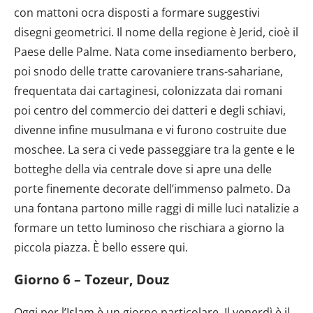
con mattoni ocra disposti a formare suggestivi
disegni geometrici. Il nome della regione è Jerid, cioè il
Paese delle Palme. Nata come insediamento berbero,
poi snodo delle tratte carovaniere trans-sahariane,
frequentata dai cartaginesi, colonizzata dai romani
poi centro del commercio dei datteri e degli schiavi,
divenne infine musulmana e vi furono costruite due
moschee. La sera ci vede passeggiare tra la gente e le
botteghe della via centrale dove si apre una delle
porte finemente decorate dell’immenso palmeto. Da
una fontana partono mille raggi di mille luci natalizie a
formare un tetto luminoso che rischiara a giorno la
piccola piazza. È bello essere qui.
Giorno 6 – Tozeur, Douz
Oggi per l’Islam è un giorno particolare. Il venerdì è il