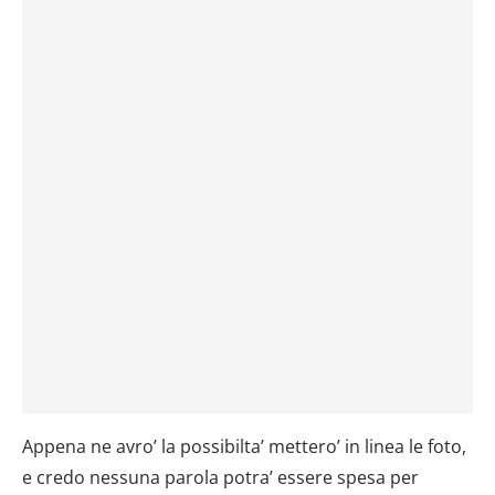
informazioni sul modo in cui utilizzi il nostro sito con i
nostri partner che si occupano di analisi dei dati web,
pubblicità e social media, i quali potrebbero combinarle
con altre informazioni che hai fornito loro o che hanno
raccolto dal tuo utilizzo dei loro servizi.
Appena ne avro’ la possibilta’ mettero’ in linea le foto,
e credo nessuna parola potra’ essere spesa per