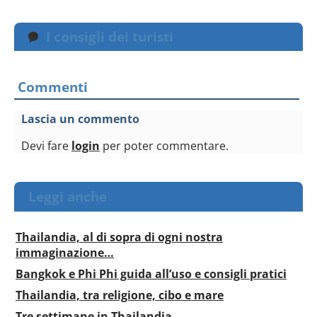
I consigli dei turisti
Commenti
Lascia un commento
Devi fare
login
per poter commentare.
Leggi anche
Thailandia, al di sopra di ogni nostra
immaginazione…
Bangkok e Phi Phi guida all’uso e consigli pratici
Thailandia, tra religione, cibo e mare
Tre settimane in Thailandia