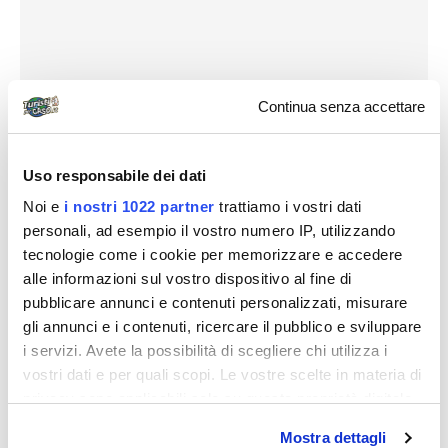
Continua senza accettare
Uso responsabile dei dati
Noi e
i nostri 1022 partner
trattiamo i vostri dati
personali, ad esempio il vostro numero IP, utilizzando
tecnologie come i cookie per memorizzare e accedere
alle informazioni sul vostro dispositivo al fine di
pubblicare annunci e contenuti personalizzati, misurare
gli annunci e i contenuti, ricercare il pubblico e sviluppare
i servizi. Avete la possibilità di scegliere chi utilizza i
vostri dati e per quali scopi. Le vostre scelte in materia di
privacy sono applicabili solo su questa proprietà digitale
Il dopo Tsunami lo conoscete tutti.
in cui avete effettuato le vostre scelte. È possibile
Mostra dettagli
modificare o revocare il proprio consenso in qualsiasi