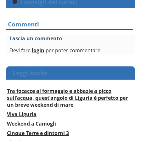
I consigli dei turisti
Commenti
Lascia un commento
Devi fare
login
per poter commentare.
Leggi anche
Tra focacce al formaggio e abbazie a picco
sull’acqua, quest’angolo di Liguria è perfetto per
un breve weekend di mare
Viva Liguria
Weekend a Camogli
Cinque Terre e dintorni 3