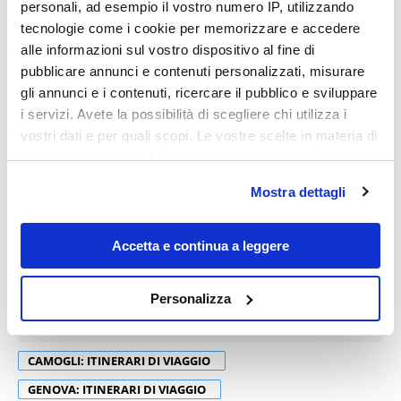
personali, ad esempio il vostro numero IP, utilizzando
tecnologie come i cookie per memorizzare e accedere
alle informazioni sul vostro dispositivo al fine di
pubblicare annunci e contenuti personalizzati, misurare
gli annunci e i contenuti, ricercare il pubblico e sviluppare
i servizi. Avete la possibilità di scegliere chi utilizza i
vostri dati e per quali scopi. Le vostre scelte in materia di
privacy sono applicabili solo su questa proprietà digitale
in cui avete effettuato le vostre scelte. È possibile
Mostra dettagli
modificare o revocare il proprio consenso in qualsiasi
momento dalla Dichiarazione sui cookie o facendo clic
sull'icona di attivazione della privacy.
Accetta e continua a leggere
Con il tuo consenso, vorremmo anche:
Personalizza
raccogliere informazioni sulla tua posizione
geografica, con un'approssimazione di qualche
metro,
CAMOGLI: ITINERARI DI VIAGGIO
Identificare il tuo dispositivo, scansionandolo
GENOVA: ITINERARI DI VIAGGIO
attivamente alla ricerca di caratteristiche specifiche