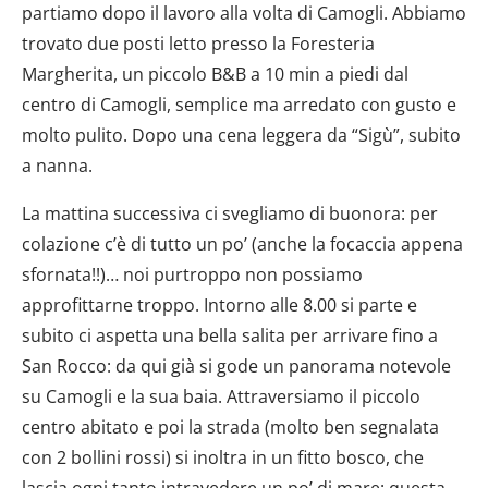
partiamo dopo il lavoro alla volta di Camogli. Abbiamo
trovato due posti letto presso la Foresteria
Margherita, un piccolo B&B a 10 min a piedi dal
centro di Camogli, semplice ma arredato con gusto e
molto pulito. Dopo una cena leggera da “Sigù”, subito
a nanna.
La mattina successiva ci svegliamo di buonora: per
colazione c’è di tutto un po’ (anche la focaccia appena
sfornata!!)… noi purtroppo non possiamo
approfittarne troppo. Intorno alle 8.00 si parte e
subito ci aspetta una bella salita per arrivare fino a
San Rocco: da qui già si gode un panorama notevole
su Camogli e la sua baia. Attraversiamo il piccolo
centro abitato e poi la strada (molto ben segnalata
con 2 bollini rossi) si inoltra in un fitto bosco, che
lascia ogni tanto intravedere un po’ di mare: questa