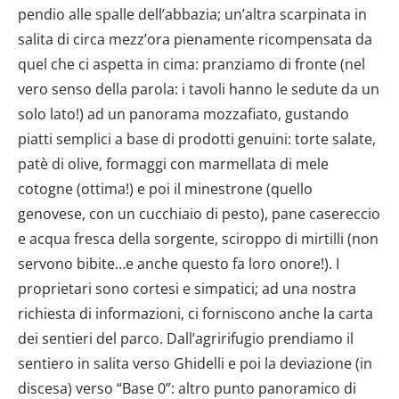
pendio alle spalle dell’abbazia; un’altra scarpinata in
salita di circa mezz’ora pienamente ricompensata da
quel che ci aspetta in cima: pranziamo di fronte (nel
vero senso della parola: i tavoli hanno le sedute da un
solo lato!) ad un panorama mozzafiato, gustando
piatti semplici a base di prodotti genuini: torte salate,
patè di olive, formaggi con marmellata di mele
cotogne (ottima!) e poi il minestrone (quello
genovese, con un cucchiaio di pesto), pane casereccio
e acqua fresca della sorgente, sciroppo di mirtilli (non
servono bibite…e anche questo fa loro onore!). I
proprietari sono cortesi e simpatici; ad una nostra
richiesta di informazioni, ci forniscono anche la carta
dei sentieri del parco. Dall’agririfugio prendiamo il
sentiero in salita verso Ghidelli e poi la deviazione (in
discesa) verso “Base 0”: altro punto panoramico di