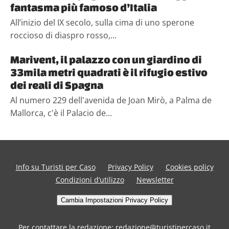
fantasma più famoso d’Italia
All’inizio del IX secolo, sulla cima di uno sperone
roccioso di diaspro rosso,...
Marivent, il palazzo con un giardino di
33mila metri quadrati è il rifugio estivo
dei reali di Spagna
Al numero 229 dell'avenida de Joan Mirò, a Palma de
Mallorca, c'è il Palacio de...
Info su Turisti per Caso
Privacy Policy
Cookies policy
Condizioni d’utilizzo
Newsletter
Cambia Impostazioni Privacy Policy
Per contattare la redazione: redazione@turistipercaso.it