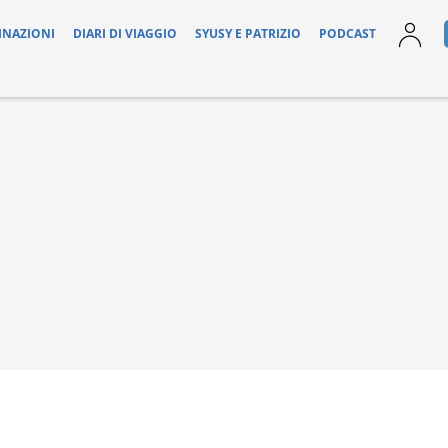
INAZIONI
DIARI DI VIAGGIO
SYUSY E PATRIZIO
PODCAST