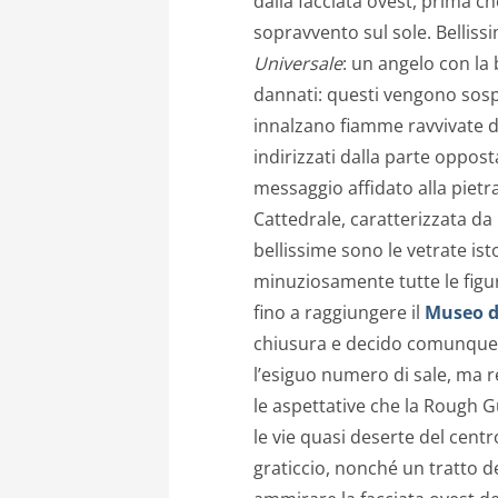
dalla facciata ovest, prima c
sopravvento sul sole. Bellissi
Universale
: un angelo con la 
dannati: questi vengono sospi
innalzano fiamme ravvivate da
indirizzati dalla parte opposta
messaggio affidato alla pietra
Cattedrale, caratterizzata da 
bellissime sono le vetrate is
minuziosamente tutte le figur
fino a raggiungere il
Museo d
chiusura e decido comunque di
l’esiguo numero di sale, ma r
le aspettative che la Rough
le vie quasi deserte del centr
graticcio, nonché un tratto 