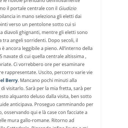
he le nuvole prendano definitivamente
mo il portale centrale con il
Giudizio
bilancia in mano seleziona gli eletti dai
nti verso un pentolone sotto cui si
 diavoli ghignanti, mentre gli eletti sono
 tra angeli sorridenti. Dopo secoli, il
 è ancora leggibile a pieno. All’interno della
5 navate di cui quella centrale altissima ,
toriate. Ci vorrebbero ore per esaminare
e rappresentate. Uscito, percorro varie vie
el Berry
. Mancano pochi minuti alla
 visitarlo. Sarà per la mia fretta, sarà per
esto alquanto deluso dalla visita, ben sotto
 Guide anticipava. Proseguo camminando per
o, osservando qui e là case con facciate a
delle mura gallo-romane. Ritorno ad