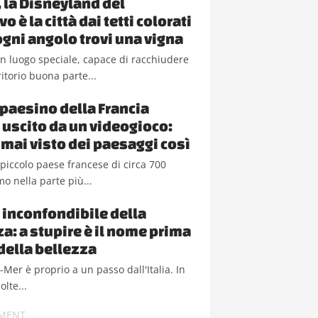
, la Disneyland del
 è la città dai tetti colorati
ogni angolo trovi una vigna
n luogo speciale, capace di racchiudere
ritorio buona parte...
paesino della Francia
uscito da un videogioco:
 mai visto dei paesaggi così
piccolo paese francese di circa 700
o nella parte più...
o inconfondibile della
a: a stupire è il nome prima
della bellezza
Mer è proprio a un passo dall'Italia. In
olte...