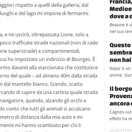
Francia
giori rispetto a quelli della galleria, dal
Medioevo
luoghi e del lago mi impone di fermarmi
dove a 
Beaune è u
nel suo ter
 e ne uscirò, oltrepassata Lione, solo a
e poco trafficate strade nazionali (non di rado
Questo 
rie superstrade) e compartimentali,
sembra 
cui ho impostato un indirizzo di Bourges. È
non hai
rmo davanti alla staccionata che costituisce
Najac è un 
anime. Siam
interno del quale – ad almeno 40m dalla strada
ini dal mantello bianco. Scendo, scatto
Il borg
ercando di capire da una cartina quale strada
Provenz
 navigatore, quando, alzando gli occhi a
ancora 
o conto che tutti gli animali si accalcano
Cagnes-sur-
 metro di distanza dalla mia auto e mi
effetti ha m
mente mi hanno scambiato per chi li