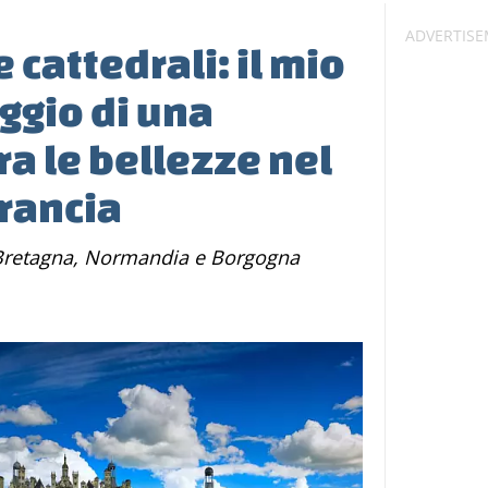
e cattedrali: il mio
aggio di una
ra le bellezze nel
Francia
a, Bretagna, Normandia e Borgogna