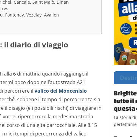
ichel, Cancale, Saint Malò, Dinan
tres
u, Fontenay, Vezelay, Avallon
 il diario di viaggio
 alla 6 di mattina quando raggiungo il
Desti
ttermi poco dopo nell’autostrada A21
di percorrere il
valico del Moncenisio
Brigitt
s perché, sebbene il tempo di percorrenza sia
tutto i
il disagio (e i possibili rischi) di viaggiare in
questa 
hé vorrei ripercorrere la medesima strada
La storia d
perfettamen
el corso di una gita parrocchiale. Alle 8.15
à i miei tempi di percorrenza del valico