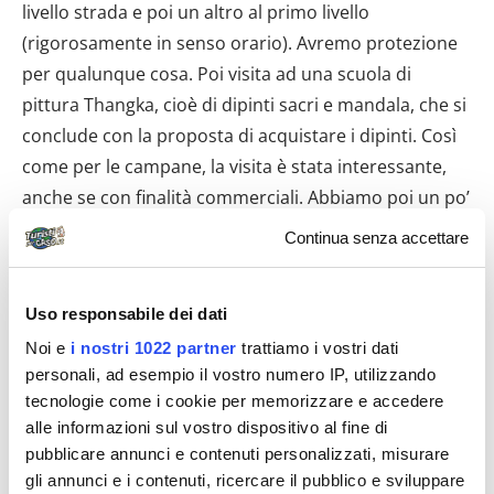
livello strada e poi un altro al primo livello
(rigorosamente in senso orario). Avremo protezione
per qualunque cosa. Poi visita ad una scuola di
pittura Thangka, cioè di dipinti sacri e mandala, che si
conclude con la proposta di acquistare i dipinti. Così
come per le campane, la visita è stata interessante,
anche se con finalità commerciali. Abbiamo poi un po’
di tempo libero, così ne approfittiamo per vedere lo
Continua senza accettare
stupone dall’alto andando in un bar con terrazza sul
tetto. Giusto per prendere una consumazione alla
Uso responsabile dei dati
veloce chiedo un caffè espresso. Ottimo, meglio che
Noi e
i nostri 1022 partner
trattiamo i vostri dati
in certi bar italiani. Poi si riparte e si va a vedere il
personali, ad esempio il vostro numero IP, utilizzando
crematorio (Tempio di Pashupatinat). Un sito aperto
tecnologie come i cookie per memorizzare e accedere
24h 7/7 in cui i cadaveri vengono bruciati. Al nostro
alle informazioni sul vostro dispositivo al fine di
arrivo (purtroppo era già abbastanza buio, c’erano
pubblicare annunci e contenuti personalizzati, misurare
due pire che ardevano e un gruppo di persone che
gli annunci e i contenuti, ricercare il pubblico e sviluppare