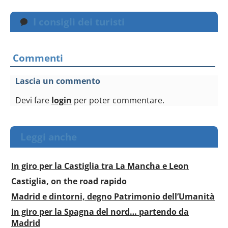
I consigli dei turisti
Commenti
Lascia un commento
Devi fare
login
per poter commentare.
Leggi anche
In giro per la Castiglia tra La Mancha e Leon
Castiglia, on the road rapido
Madrid e dintorni, degno Patrimonio dell’Umanità
In giro per la Spagna del nord… partendo da
Madrid