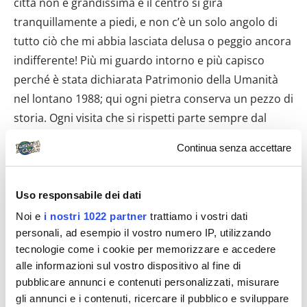
città non è grandissima e il centro si gira
tranquillamente a piedi, e non c’è un solo angolo di
tutto ciò che mi abbia lasciata delusa o peggio ancora
indifferente! Più mi guardo intorno e più capisco
perché è stata dichiarata Patrimonio della Umanità
nel lontano 1988; qui ogni pietra conserva un pezzo di
storia. Ogni visita che si rispetti parte sempre dal
cuore pulsante di una città, che nel caso di Salamanca
Continua senza accettare
risponde al nome di PLAZA MAYOR, una vera goduria
per gli occhi che incrociano tanto splendore. E’ la
piazza più grande di Spagna con le 88 arcate che la
Uso responsabile dei dati
circondano…è una delle più belle che io abbia mai
Noi e
i nostri 1022 partner
trattiamo i vostri dati
visto con la sua eleganza senza tempo…ed è forse il
personali, ad esempio il vostro numero IP, utilizzando
tecnologie come i cookie per memorizzare e accedere
più vivace punto d’incontro per i suoi abitanti e non,
alle informazioni sul vostro dispositivo al fine di
grazie alla grande quantità di bar e caffetterie che
pubblicare annunci e contenuti personalizzati, misurare
vivono sotto ad ognuna di quelle arcate, e tra i quali
gli annunci e i contenuti, ricercare il pubblico e sviluppare