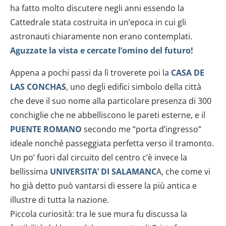
dalla Dichiarazione sui cookie.
ha fatto molto discutere negli anni essendo la
Cattedrale stata costruita in un’epoca in cui gli
Utilizziamo i cookie per personalizzare contenuti ed
astronauti chiaramente non erano contemplati.
annunci, per fornire funzionalità dei social media e per
Aguzzate la vista e cercate l’omino del futuro!
analizzare il nostro traffico. Condividiamo inoltre
informazioni sul modo in cui utilizzi il nostro sito con i
Appena a pochi passi da lì troverete poi la
CASA DE
nostri partner che si occupano di analisi dei dati web,
LAS CONCHAS
, uno degli edifici simbolo della città
pubblicità e social media, i quali potrebbero combinarle
con altre informazioni che hai fornito loro o che hanno
che deve il suo nome alla particolare presenza di 300
raccolto dal tuo utilizzo dei loro servizi.
conchiglie che ne abbelliscono le pareti esterne, e il
PUENTE ROMANO
secondo me “porta d’ingresso”
ideale nonché passeggiata perfetta verso il tramonto.
Un po’ fuori dal circuito del centro c’è invece la
bellissima
UNIVERSITA’ DI SALAMANC
A, che come vi
ho già detto può vantarsi di essere la più antica e
illustre di tutta la nazione.
Piccola curiosità: tra le sue mura fu discussa la