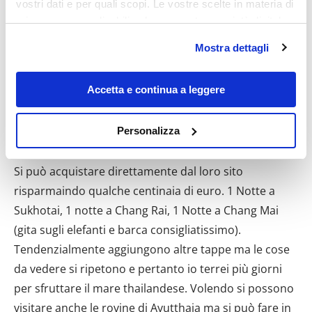
vostri dati e per quali scopi. Le vostre scelte in materia di
privacy sono applicabili solo su questa proprietà digitale
in cui avete effettuato le vostre scelte. È possibile
Mostra dettagli
modificare o revocare il proprio consenso in qualsiasi
momento dalla Dichiarazione sui cookie o facendo clic
sull'icona di attivazione della privacy.
Accetta e continua a leggere
Viaggio del Nord. Noi abbiamo scelto il viaggio 5 notti
Con il tuo consenso, vorremmo anche:
Personalizza
6 giorni. A nostro avviso 4 giorni sono sufficienti. Il
raccogliere informazioni sulla tua posizione
fornitore è sempre Asian trail, di tutti i tour operator.
geografica, con un'approssimazione di qualche
Si può acquistare direttamente dal loro sito
metro,
risparmaindo qualche centinaia di euro. 1 Notte a
Identificare il tuo dispositivo, scansionandolo
attivamente alla ricerca di caratteristiche specifiche
Sukhotai, 1 notte a Chang Rai, 1 Notte a Chang Mai
(impronte digitali).
(gita sugli elefanti e barca consigliatissimo).
Approfondisci come vengono elaborati i tuoi dati personali
Tendenzialmente aggiungono altre tappe ma le cose
e imposta le tue preferenze nella
sezione dettagli
. Puoi
da vedere si ripetono e pertanto io terrei più giorni
modificare o ritirare il tuo consenso in qualsiasi momento
per sfruttare il mare thailandese. Volendo si possono
dalla Dichiarazione sui cookie.
visitare anche le rovine di Ayutthaia ma si può fare in