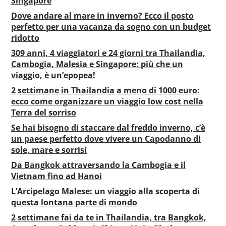
Singapore
Dove andare al mare in inverno? Ecco il posto
perfetto per una vacanza da sogno con un budget
ridotto
309 anni, 4 viaggiatori e 24 giorni tra Thailandia,
Cambogia, Malesia e Singapore: più che un
viaggio, è un’epopea!
2 settimane in Thailandia a meno di 1000 euro:
ecco come organizzare un viaggio low cost nella
Terra del sorriso
Se hai bisogno di staccare dal freddo inverno, c’è
un paese perfetto dove vivere un Capodanno di
sole, mare e sorrisi
Da Bangkok attraversando la Cambogia e il
Vietnam fino ad Hanoi
L’Arcipelago Malese: un viaggio alla scoperta di
questa lontana parte di mondo
2 settimane fai da te in Thailandia, tra Bangkok,