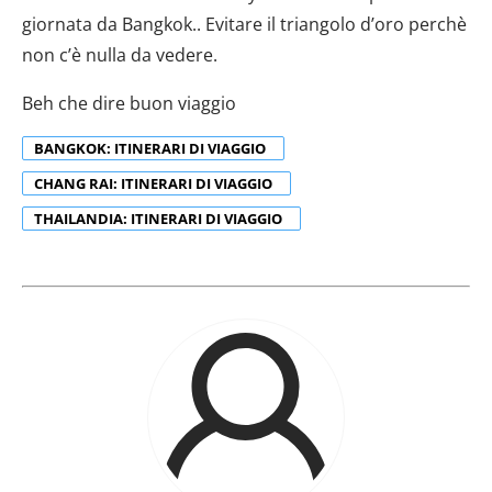
giornata da Bangkok.. Evitare il triangolo d’oro perchè
Utilizziamo i cookie per personalizzare contenuti ed
annunci, per fornire funzionalità dei social media e per
non c’è nulla da vedere.
analizzare il nostro traffico. Condividiamo inoltre
Beh che dire buon viaggio
informazioni sul modo in cui utilizzi il nostro sito con i
nostri partner che si occupano di analisi dei dati web,
BANGKOK: ITINERARI DI VIAGGIO
pubblicità e social media, i quali potrebbero combinarle
con altre informazioni che hai fornito loro o che hanno
CHANG RAI: ITINERARI DI VIAGGIO
raccolto dal tuo utilizzo dei loro servizi.
THAILANDIA: ITINERARI DI VIAGGIO