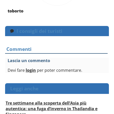
toborto
I consigli dei turisti
Commenti
Lascia un commento
Devi fare
login
per poter commentare.
Leggi anche
Tre settimane alla scoperta dell’Asia più
autentica: una fuga d’inverno in Thailandia e