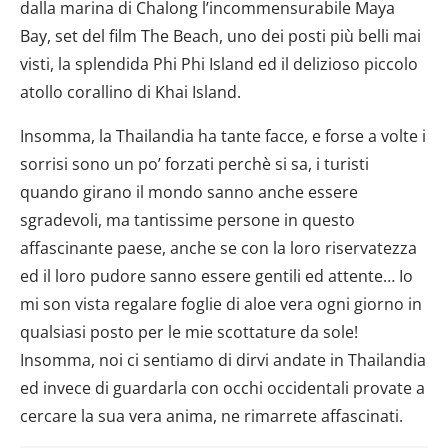
dalla marina di Chalong l’incommensurabile Maya
analizzare il nostro traffico. Condividiamo inoltre
informazioni sul modo in cui utilizzi il nostro sito con i
Bay, set del film The Beach, uno dei posti più belli mai
nostri partner che si occupano di analisi dei dati web,
visti, la splendida Phi Phi Island ed il delizioso piccolo
pubblicità e social media, i quali potrebbero combinarle
atollo corallino di Khai Island.
con altre informazioni che hai fornito loro o che hanno
raccolto dal tuo utilizzo dei loro servizi.
Insomma, la Thailandia ha tante facce, e forse a volte i
sorrisi sono un po’ forzati perchè si sa, i turisti
quando girano il mondo sanno anche essere
sgradevoli, ma tantissime persone in questo
affascinante paese, anche se con la loro riservatezza
ed il loro pudore sanno essere gentili ed attente… Io
mi son vista regalare foglie di aloe vera ogni giorno in
qualsiasi posto per le mie scottature da sole!
Insomma, noi ci sentiamo di dirvi andate in Thailandia
ed invece di guardarla con occhi occidentali provate a
cercare la sua vera anima, ne rimarrete affascinati.