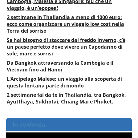
Cambogia, Malesia e Singapore: più che un
viaggio, è un’epopea!
2 settimane in Thailandia a meno di 1000 euro:
ecco come organizzare un viaggio low cost nella
Terra del sorriso
Se hai bisogno di staccare dal freddo inverno, c’è
un paese perfetto dove vivere un Capodanno di
sole, mare e sorrisi
Da Bangkok attraversando la Cambogia e il
Vietnam fino ad Hanoi
L’Arcipelago Malese: un viaggio alla scoperta di
questa lontana parte di mondo
2 settimane fai da te in Thailandia, tra Bangkok,
Ayutthaya, Sukhotai, Chiang Mai e Phuket.
In evidenza