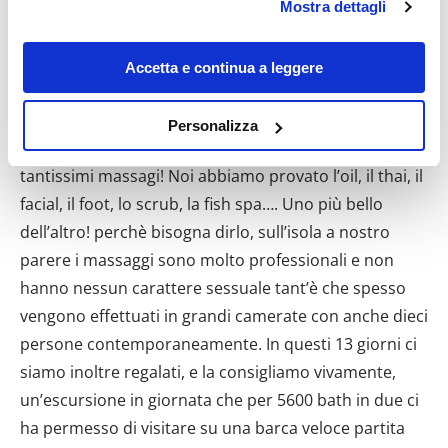
breackfast Ham”, gestito da una simpatica ragazza
Mostra dettagli
modificare o revocare il proprio consenso in qualsiasi
thai che parla un po’ d’italiano e per chi volesse ogni
momento dalla Dichiarazione sui cookie o facendo clic
tanto tornare ai sapori italiani consigliamo l’M&M
sull'icona di attivazione della privacy.
Accetta e continua a leggere
Pizza Nai Harn gestito da Mario e Maggie e il Rum
Con il tuo consenso, vorremmo anche:
Jungle, lievemente più costoso ma dai sapori più
Personalizza
raccogliere informazioni sulla tua posizione
ricercati, gestito da un italo-australiano. E fate
geografica, con un'approssimazione di qualche
tantissimi massagi! Noi abbiamo provato l’oil, il thai, il
metro,
facial, il foot, lo scrub, la fish spa…. Uno più bello
Identificare il tuo dispositivo, scansionandolo
dell’altro! perchè bisogna dirlo, sull’isola a nostro
attivamente alla ricerca di caratteristiche specifiche
parere i massaggi sono molto professionali e non
(impronte digitali).
hanno nessun carattere sessuale tant’è che spesso
Approfondisci come vengono elaborati i tuoi dati personali
e imposta le tue preferenze nella
sezione dettagli
. Puoi
vengono effettuati in grandi camerate con anche dieci
modificare o ritirare il tuo consenso in qualsiasi momento
persone contemporaneamente. In questi 13 giorni ci
dalla Dichiarazione sui cookie.
siamo inoltre regalati, e la consigliamo vivamente,
un’escursione in giornata che per 5600 bath in due ci
Utilizziamo i cookie per personalizzare contenuti ed
ha permesso di visitare su una barca veloce partita
annunci, per fornire funzionalità dei social media e per