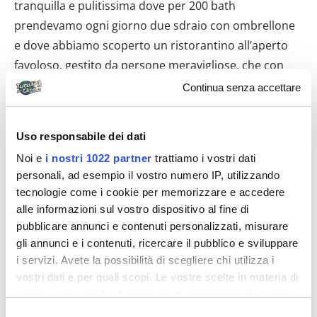
tranquilla e pulitissima dove per 200 bath
prendevamo ogni giorno due sdraio con ombrellone
e dove abbiamo scoperto un ristorantino all’aperto
favoloso, gestito da persone meravigliose, che con
poco più di 10 euro ci permettevano di pranzare in
Continua senza accettare
due con primo, secondo, frutta e diverse bibite. Nai
Harn ci ha rubato il cuore tanto che dal 7° giorno
Uso responsabile dei dati
abbiamo prenotato anche la stanza, in realtà un
Noi e
i nostri 1022 partner
trattiamo i vostri dati
bungalow, per soli 850 bath al giorno, circa 17 euro al
personali, ad esempio il vostro numero IP, utilizzando
Thalassa Village, decentrato dalle strade più
tecnologie come i cookie per memorizzare e accedere
trafficate, con piscina e jacuzzi, gestito da un signore
alle informazioni sul vostro dispositivo al fine di
francese molto gentile e con uno staff efficientissimo.
pubblicare annunci e contenuti personalizzati, misurare
La moto invece ci è costata 200 bath al giorno. Un
gli annunci e i contenuti, ricercare il pubblico e sviluppare
i servizi. Avete la possibilità di scegliere chi utilizza i
altro consiglio, è possibile fare un’ottima colazione
vostri dati e per quali scopi. Le vostre scelte in materia di
con yogurt, thr, caffe, succo d’arancia, croissant,
privacy sono applicabili solo su questa proprietà digitale
marmellata e burro, con soli 100 bath, al “The
in cui avete effettuato le vostre scelte. È possibile