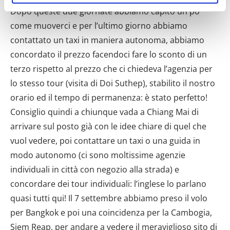
geografica, con un'approssimazione di qualche
metro,
Identificare il tuo dispositivo, scansionandolo
attivamente alla ricerca di caratteristiche specifiche
(impronte digitali).
Approfondisci come vengono elaborati i tuoi dati personali
e imposta le tue preferenze nella
sezione dettagli
. Puoi
modificare o ritirare il tuo consenso in qualsiasi momento
dalla Dichiarazione sui cookie.
Utilizziamo i cookie per personalizzare contenuti ed
annunci, per fornire funzionalità dei social media e per
analizzare il nostro traffico. Condividiamo inoltre
informazioni sul modo in cui utilizzi il nostro sito con i
nostri partner che si occupano di analisi dei dati web,
pubblicità e social media, i quali potrebbero combinarle
con altre informazioni che hai fornito loro o che hanno
raccolto dal tuo utilizzo dei loro servizi.