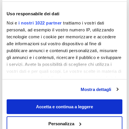
Uso responsabile dei dati
Noi e
i nostri 1022 partner
trattiamo i vostri dati
personali, ad esempio il vostro numero IP, utilizzando
tecnologie come i cookie per memorizzare e accedere
alle informazioni sul vostro dispositivo al fine di
pubblicare annunci e contenuti personalizzati, misurare
gli annunci e i contenuti, ricercare il pubblico e sviluppare
i servizi. Avete la possibilità di scegliere chi utilizza i
vostri dati e per quali scopi. Le vostre scelte in materia di
privacy sono applicabili solo su questa proprietà digitale
in cui avete effettuato le vostre scelte. È possibile
Mostra dettagli
modificare o revocare il proprio consenso in qualsiasi
momento dalla Dichiarazione sui cookie o facendo clic
sull'icona di attivazione della privacy.
Accetta e continua a leggere
Con il tuo consenso, vorremmo anche:
Personalizza
raccogliere informazioni sulla tua posizione