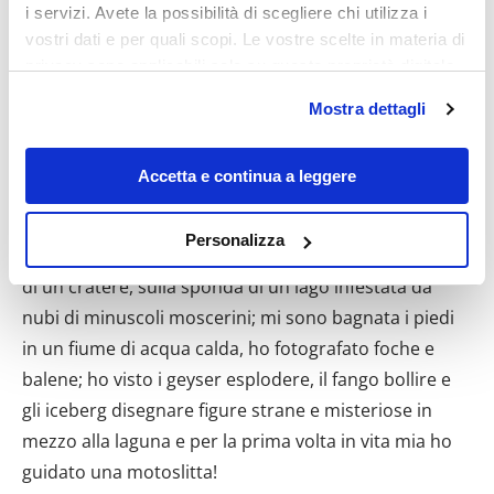
i servizi. Avete la possibilità di scegliere chi utilizza i
vostri dati e per quali scopi. Le vostre scelte in materia di
privacy sono applicabili solo su questa proprietà digitale
in cui avete effettuato le vostre scelte. È possibile
Mostra dettagli
modificare o revocare il proprio consenso in qualsiasi
momento dalla Dichiarazione sui cookie o facendo clic
sull'icona di attivazione della privacy.
Accetta e continua a leggere
In Islanda ho camminato in posti impensabili, su
spiagge di sabbia nera, su campi di lava solidificata,
Con il tuo consenso, vorremmo anche:
Personalizza
sulla calotta glaciale più vasta d’Europa, sul margine
raccogliere informazioni sulla tua posizione
geografica, con un'approssimazione di qualche
di un cratere, sulla sponda di un lago infestata da
metro,
nubi di minuscoli moscerini; mi sono bagnata i piedi
Identificare il tuo dispositivo, scansionandolo
in un fiume di acqua calda, ho fotografato foche e
attivamente alla ricerca di caratteristiche specifiche
balene; ho visto i geyser esplodere, il fango bollire e
(impronte digitali).
gli iceberg disegnare figure strane e misteriose in
Approfondisci come vengono elaborati i tuoi dati personali
mezzo alla laguna e per la prima volta in vita mia ho
e imposta le tue preferenze nella
sezione dettagli
. Puoi
guidato una motoslitta!
modificare o ritirare il tuo consenso in qualsiasi momento