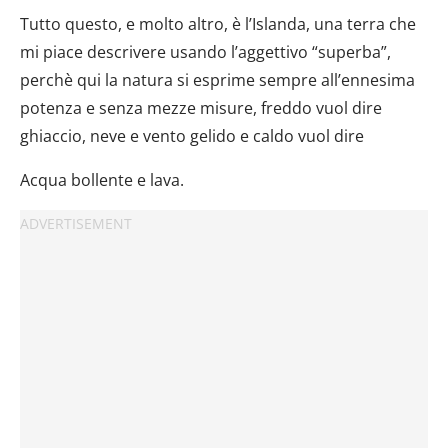
dalla Dichiarazione sui cookie.
Tutto questo, e molto altro, è l’Islanda, una terra che
mi piace descrivere usando l’aggettivo “superba”,
Utilizziamo i cookie per personalizzare contenuti ed
annunci, per fornire funzionalità dei social media e per
perchè qui la natura si esprime sempre all’ennesima
analizzare il nostro traffico. Condividiamo inoltre
potenza e senza mezze misure, freddo vuol dire
informazioni sul modo in cui utilizzi il nostro sito con i
ghiaccio, neve e vento gelido e caldo vuol dire
nostri partner che si occupano di analisi dei dati web,
pubblicità e social media, i quali potrebbero combinarle
Acqua bollente e lava.
con altre informazioni che hai fornito loro o che hanno
raccolto dal tuo utilizzo dei loro servizi.