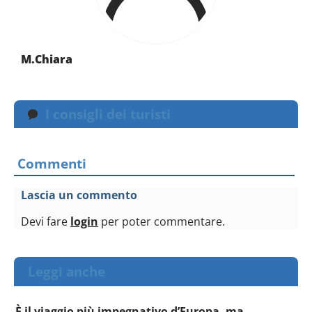
M.Chiara
I consigli dei turisti
Commenti
Lascia un commento
Devi fare
login
per poter commentare.
Leggi anche
È il viaggio più impegnativo d’Europa, ma