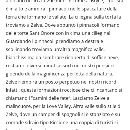
altipiano di circa 1.200 metri e come al Bryce, il turista
dalla Dichiarazione sui cookie.
è in alto e ammira i pinnacoli nelle spaccature della
Utilizziamo i cookie per personalizzare contenuti ed
terra che formano le vallate. La ciliegina sulla torta la
annunci, per fornire funzionalità dei social media e per
troviamo a Zelve. Dove appunto i pinnacoli formano
analizzare il nostro traffico. Condividiamo inoltre
delle torte Sant Onore con in cima una ciliegina!
informazioni sul modo in cui utilizzi il nostro sito con i
Guardando i pinnacoli prendiamo a destra e
nostri partner che si occupano di analisi dei dati web,
scollinando troviamo un’altra magnifica valle,
pubblicità e social media, i quali potrebbero combinarle
con altre informazioni che hai fornito loro o che hanno
bianchissima da sembrare ricoperta di soffice neve,
raccolto dal tuo utilizzo dei loro servizi.
restiamo diversi minuti assorti nei nostri pensieri
gioendo della magnificenza perfetta della natura.
Zelve riempirà un posto perpetuo nei nostri ricordi.
Infatti, queste formazioni rocciose che ci incantano si
chiamano i “camini delle fate”. Lasciamo Zelve a
malincuore, per la Love Valley. Altra valle sullo stile di
Zelve, dove un camper di spagnoli si è stanziato e su
comode sdraio tipo Riccione una coppia di turisti si