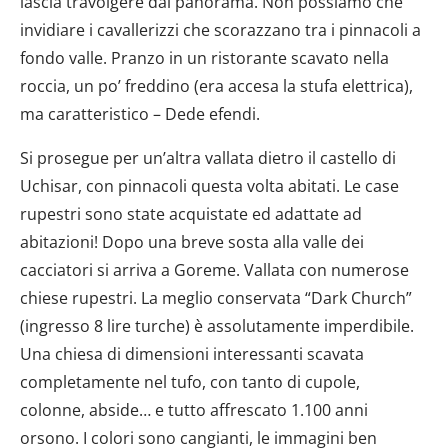
lascia travolgere dal panorama. Non possiamo che
invidiare i cavallerizzi che scorazzano tra i pinnacoli a
fondo valle. Pranzo in un ristorante scavato nella
roccia, un po’ freddino (era accesa la stufa elettrica),
ma caratteristico – Dede efendi.
Si prosegue per un’altra vallata dietro il castello di
Uchisar, con pinnacoli questa volta abitati. Le case
rupestri sono state acquistate ed adattate ad
abitazioni! Dopo una breve sosta alla valle dei
cacciatori si arriva a Goreme. Vallata con numerose
chiese rupestri. La meglio conservata “Dark Church”
(ingresso 8 lire turche) è assolutamente imperdibile.
Una chiesa di dimensioni interessanti scavata
completamente nel tufo, con tanto di cupole,
colonne, abside… e tutto affrescato 1.100 anni
orsono. I colori sono cangianti, le immagini ben