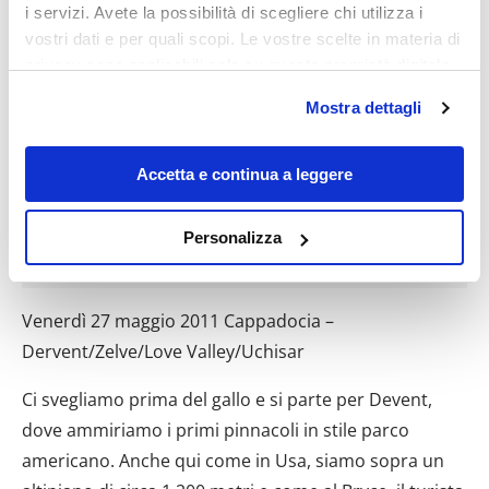
i servizi. Avete la possibilità di scegliere chi utilizza i
vostri dati e per quali scopi. Le vostre scelte in materia di
privacy sono applicabili solo su questa proprietà digitale
in cui avete effettuato le vostre scelte. È possibile
Mostra dettagli
modificare o revocare il proprio consenso in qualsiasi
momento dalla Dichiarazione sui cookie o facendo clic
sull'icona di attivazione della privacy.
Accetta e continua a leggere
Con il tuo consenso, vorremmo anche:
Personalizza
raccogliere informazioni sulla tua posizione
geografica, con un'approssimazione di qualche
metro,
Venerdì 27 maggio 2011 Cappadocia –
Identificare il tuo dispositivo, scansionandolo
Dervent/Zelve/Love Valley/Uchisar
attivamente alla ricerca di caratteristiche specifiche
(impronte digitali).
Ci svegliamo prima del gallo e si parte per Devent,
Approfondisci come vengono elaborati i tuoi dati personali
dove ammiriamo i primi pinnacoli in stile parco
e imposta le tue preferenze nella
sezione dettagli
. Puoi
americano. Anche qui come in Usa, siamo sopra un
modificare o ritirare il tuo consenso in qualsiasi momento