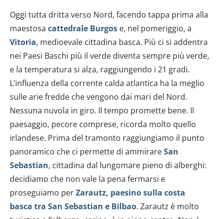
dalla Dichiarazione sui cookie.
Oggi tutta dritta verso Nord, facendo tappa prima alla
Utilizziamo i cookie per personalizzare contenuti ed
maestosa
cattedrale Burgos
e, nel pomeriggio, a
annunci, per fornire funzionalità dei social media e per
Vitoria
, medioevale cittadina basca. Più ci si addentra
analizzare il nostro traffico. Condividiamo inoltre
nei Paesi Baschi più il verde diventa sempre più verde,
informazioni sul modo in cui utilizzi il nostro sito con i
e la temperatura si alza, raggiungendo i 21 gradi.
nostri partner che si occupano di analisi dei dati web,
L’influenza della corrente calda atlantica ha la meglio
pubblicità e social media, i quali potrebbero combinarle
con altre informazioni che hai fornito loro o che hanno
sulle arie fredde che vengono dai mari del Nord.
raccolto dal tuo utilizzo dei loro servizi.
Nessuna nuvola in giro. Il tempo promette bene. Il
paesaggio, pecore comprese, ricorda molto quello
irlandese. Prima del tramonto raggiungiamo il punto
panoramico che ci permette di ammirare
San
Sebastian
, cittadina dal lungomare pieno di alberghi:
decidiamo che non vale la pena fermarsi e
proseguiamo per
Zarautz, paesino sulla costa
basca tra San Sebastian e Bilbao
. Zarautz è molto