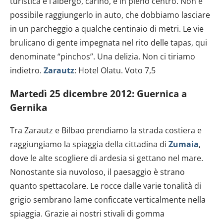
turistica e l’albergo, carino, è in pieno centro. Non è
possibile raggiungerlo in auto, che dobbiamo lasciare
in un parcheggio a qualche centinaio di metri. Le vie
brulicano di gente impegnata nel rito delle tapas, qui
denominate “pinchos”. Una delizia. Non ci tiriamo
indietro.
Zarautz
: Hotel Olatu. Voto 7,5
Martedì 25 dicembre 2012: Guernica a
Gernika
Tra Zarautz e Bilbao prendiamo la strada costiera e
raggiungiamo la spiaggia della cittadina di
Zumaia
,
dove le alte scogliere di ardesia si gettano nel mare.
Nonostante sia nuvoloso, il paesaggio è strano
quanto spettacolare. Le rocce dalle varie tonalità di
grigio sembrano lame conficcate verticalmente nella
spiaggia. Grazie ai nostri stivali di gomma