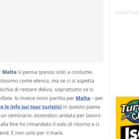
r
Malta
si pensa spesso solo a costume,
stissimo come elenco, ma se ci si aspetta
schia di restare delusi, soprattutto se si
llate. Io invece sono partita per
Malta
– per
e le info sui tour turistici
in questo paese
i un seminario, essendoci andata per lavoro
lla fine ho rimandato il volo di ritorno e ci
nd. E non solo per il mare.