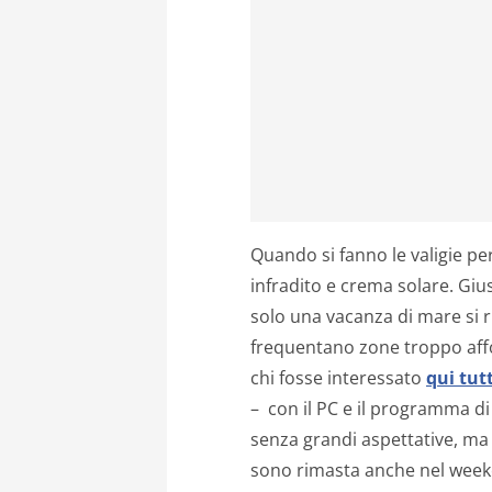
Quando si fanno le valigie pe
infradito e crema solare. Giu
solo una vacanza di mare si ri
frequentano zone troppo affo
chi fosse interessato
qui tutt
– con il PC e il programma d
senza grandi aspettative, ma a
sono rimasta anche nel weeke