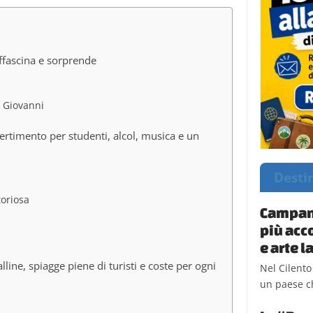
affascina e sorprende
n Giovanni
vertimento per studenti, alcol, musica e un
Desti
toriosa
Campani
più acc
e arte 
alline, spiagge piene di turisti e coste per ogni
Nel Cilento
un paese ch