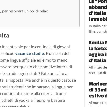
La “Pom
abbando
, per respirare un po’ di relax
d’Itali
immobi
In Italia e
film, con st
alta
Emilia 
incantevole per le centinaia di giovani
la fort
 proficue
vacanze studio
. È un’isola del
aggira 
d’Italia
come lingua ufficiale ed è molto meno
avvero per questo che comitive intere di
All’inizio 
roccioso di 
e strade ogni estate? Fate un salto a
e la risposta. Ma anche in questo caso, se
Mariven
erati studenti che imparano la lingua per
di 33mil
 continenti e siete alla ricerca di una
estivo 
icchetti di vodka a 1 euro, vi basterà
Al numero 