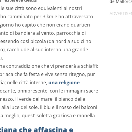
 resterete delusi.
de Mallorca,
le sue città sono equivalenti ai nostri
na ho camminato per 3 km e ho attraversato
o giorno ho capito che non erano quartieri
anto di bandiera al vento, parrocchia di
essendo così piccola (da nord a sud ci ho
no), racchiude al suo interno una grande
i.
a contraddizione che vi prenderà a schiaffi:
riaca che fa festa e vive senza ritegno, pur
zia; nelle città interne,
una religione
focante, onnipresente, con le immagini sacre
mezzo, il verde del mare, il bianco delle
 alla luce del sole, il blu e il rosso dei balconi
la meglio, quest’isoletta graziosa e monella.
uziana che affascina e