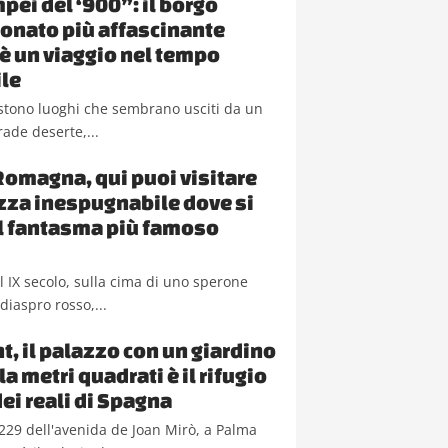
pei del ‘900”: il borgo
nato più affascinante
a è un viaggio nel tempo
le
sistono luoghi che sembrano usciti da un
rade deserte,...
Romagna, qui puoi visitare
ezza inespugnabile dove si
il fantasma più famoso
del IX secolo, sulla cima di uno sperone
diaspro rosso,...
t, il palazzo con un giardino
a metri quadrati è il rifugio
dei reali di Spagna
229 dell'avenida de Joan Mirò, a Palma