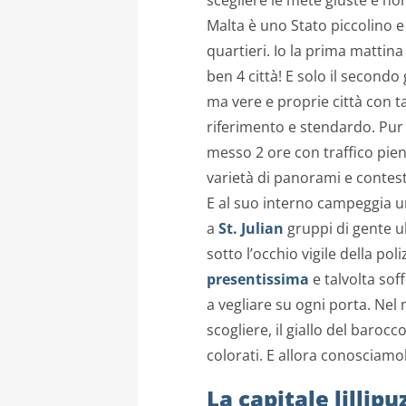
scegliere le mete giuste e non
Malta è uno Stato piccolino e 
quartieri. Io la prima matti
ben 4 città! E solo il second
ma vere e proprie città con t
riferimento e stendardo. Pur 
messo 2 ore con traffico pie
varietà di panorami e contest
E al suo interno campeggia un
a
St. Julian
gruppi di gente ub
sotto l’occhio vigile della poli
presentissima
e talvolta sof
a vegliare su ogni porta. Nel 
scogliere, il giallo del barocco
colorati. E allora conosciamo
La capitale lillip