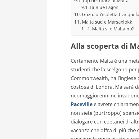
Il top del mare di Malta
La Blue Lagon
Gozo: un’isoletta tranquilla
Malta sud e Marsaxlokk
Malta sì o Malta no?
Alla scoperta di M
Certamente Malta è una meta 
studenti che la scelgono per
Commonwealth, ha l’inglese 
costosa di Londra. Ma sarà d
neomaggiorenni ne invadono l
Paceville
e avrete chiarament
non siete (purtroppo) spensi
dialogare con coetanei di altri
vacanza che offra di più che c