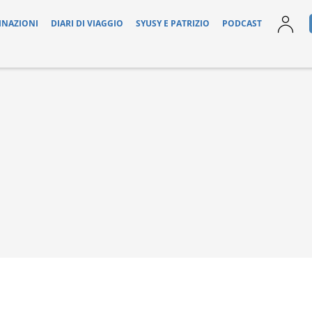
INAZIONI
DIARI DI VIAGGIO
SYUSY E PATRIZIO
PODCAST