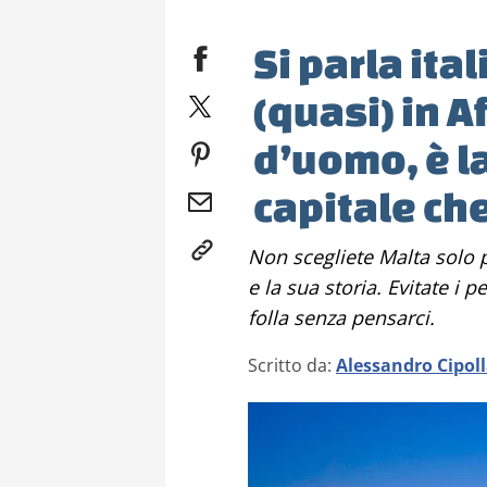
Si parla it
(quasi) in A
d’uomo, è la
capitale che
Non scegliete Malta solo per il mare, ma anche per la sua natura
e la sua storia. Evitate i 
folla senza pensarci.
Scritto da:
Alessandro Cipol