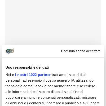
Continua senza accettare
Ci siamo stati, ma la spiaggia è bruttina e a parte
salire sul promontorio dove c’è il faro per vedere il
Uso responsabile dei dati
panorama, non abbiamo trovato nulla di interessante
Noi e
i nostri 1022 partner
trattiamo i vostri dati
da vedere. In barca invece, abbiamo partecipato a
personali, ad esempio il vostro numero IP, utilizzando
una gita organizzata. Tutte le gite partivano dalla
tecnologie come i cookie per memorizzare e accedere
spiaggia davanti al nostro hotel. Le gite sono tutte
alle informazioni sul vostro dispositivo al fine di
simili e le barche fanno tappa quasi in ogni spiaggia
pubblicare annunci e contenuti personalizzati, misurare
gli annunci e i contenuti, ricercare il pubblico e sviluppare
per raccogliere i partecipanti direttamente dalle