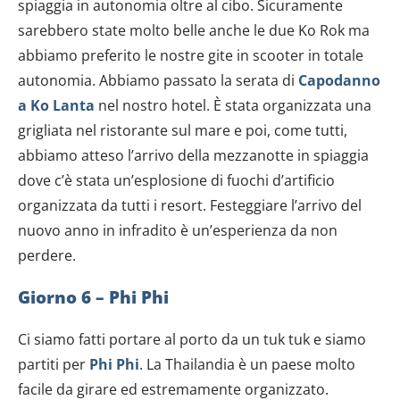
dalla Dichiarazione sui cookie.
spiaggia in autonomia oltre al cibo. Sicuramente
sarebbero state molto belle anche le due Ko Rok ma
Utilizziamo i cookie per personalizzare contenuti ed
abbiamo preferito le nostre gite in scooter in totale
annunci, per fornire funzionalità dei social media e per
autonomia. Abbiamo passato la serata di
Capodanno
analizzare il nostro traffico. Condividiamo inoltre
a Ko Lanta
nel nostro hotel. È stata organizzata una
informazioni sul modo in cui utilizzi il nostro sito con i
grigliata nel ristorante sul mare e poi, come tutti,
nostri partner che si occupano di analisi dei dati web,
pubblicità e social media, i quali potrebbero combinarle
abbiamo atteso l’arrivo della mezzanotte in spiaggia
con altre informazioni che hai fornito loro o che hanno
dove c’è stata un’esplosione di fuochi d’artificio
raccolto dal tuo utilizzo dei loro servizi.
organizzata da tutti i resort. Festeggiare l’arrivo del
nuovo anno in infradito è un’esperienza da non
perdere.
Giorno 6 – Phi Phi
Ci siamo fatti portare al porto da un tuk tuk e siamo
partiti per
Phi Phi
. La Thailandia è un paese molto
facile da girare ed estremamente organizzato.