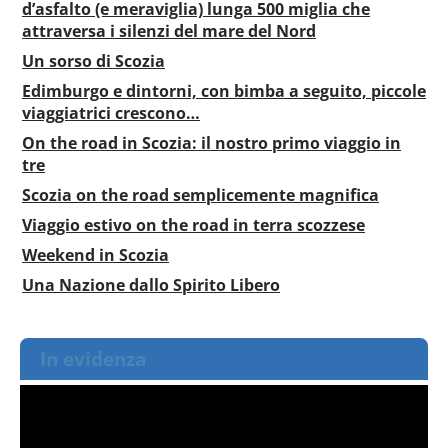
d’asfalto (e meraviglia) lunga 500 miglia che
attraversa i silenzi del mare del Nord
Un sorso di Scozia
Edimburgo e dintorni, con bimba a seguito, piccole
viaggiatrici crescono…
On the road in Scozia: il nostro primo viaggio in
tre
Scozia on the road semplicemente magnifica
Viaggio estivo on the road in terra scozzese
Weekend in Scozia
Una Nazione dallo Spirito Libero
In evidenza