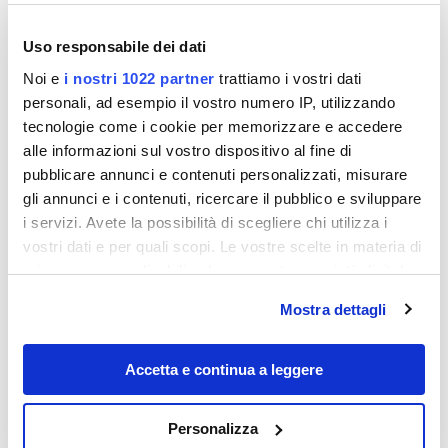
Uso responsabile dei dati
Noi e
i nostri 1022 partner
trattiamo i vostri dati
personali, ad esempio il vostro numero IP, utilizzando
tecnologie come i cookie per memorizzare e accedere
alle informazioni sul vostro dispositivo al fine di
pubblicare annunci e contenuti personalizzati, misurare
gli annunci e i contenuti, ricercare il pubblico e sviluppare
i servizi. Avete la possibilità di scegliere chi utilizza i
vostri dati e per quali scopi. Le vostre scelte in materia di
privacy sono applicabili solo su questa proprietà digitale
in cui avete effettuato le vostre scelte. È possibile
Mostra dettagli
modificare o revocare il proprio consenso in qualsiasi
momento dalla Dichiarazione sui cookie o facendo clic
sull'icona di attivazione della privacy.
Accetta e continua a leggere
Un castello che ci e` piaciuto molto e che spesso non
e` menzionato nelle guide e` a Linlithgow, appena
Con il tuo consenso, vorremmo anche:
Personalizza
fuori Edimburgo. Antica residenza dei sovrani
raccogliere informazioni sulla tua posizione