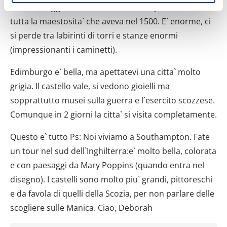
scozzesi, oggi e` solo un rudere ma si puo` vedere
geografica, con un'approssimazione di qualche
tutta la maestosita` che aveva nel 1500. E` enorme, ci
metro,
Identificare il tuo dispositivo, scansionandolo
si perde tra labirinti di torri e stanze enormi
attivamente alla ricerca di caratteristiche specifiche
(impressionanti i caminetti).
(impronte digitali).
Edimburgo e` bella, ma apettatevi una citta` molto
Approfondisci come vengono elaborati i tuoi dati personali
e imposta le tue preferenze nella
sezione dettagli
. Puoi
grigia. Il castello vale, si vedono gioielli ma
modificare o ritirare il tuo consenso in qualsiasi momento
sopprattutto musei sulla guerra e l`esercito scozzese.
dalla Dichiarazione sui cookie.
Comunque in 2 giorni la citta` si visita completamente.
Utilizziamo i cookie per personalizzare contenuti ed
Questo e` tutto Ps: Noi viviamo a Southampton. Fate
annunci, per fornire funzionalità dei social media e per
un tour nel sud dell`Inghilterra:e` molto bella, colorata
analizzare il nostro traffico. Condividiamo inoltre
e con paesaggi da Mary Poppins (quando entra nel
informazioni sul modo in cui utilizzi il nostro sito con i
disegno). I castelli sono molto piu` grandi, pittoreschi
nostri partner che si occupano di analisi dei dati web,
e da favola di quelli della Scozia, per non parlare delle
pubblicità e social media, i quali potrebbero combinarle
con altre informazioni che hai fornito loro o che hanno
scogliere sulle Manica. Ciao, Deborah
raccolto dal tuo utilizzo dei loro servizi.