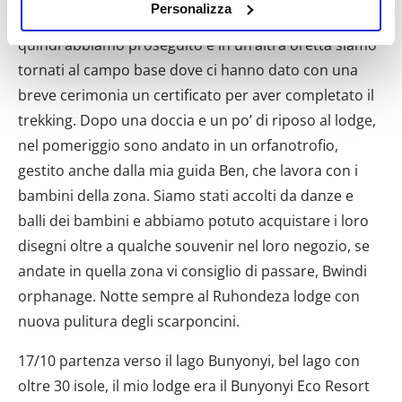
Personalizza
siamo fermati a mangiare la box lunch data dal lodge,
raccogliere informazioni sulla tua posizione
geografica, con un'approssimazione di qualche
quindi abbiamo proseguito e in un’altra oretta siamo
metro,
tornati al campo base dove ci hanno dato con una
Identificare il tuo dispositivo, scansionandolo
breve cerimonia un certificato per aver completato il
attivamente alla ricerca di caratteristiche specifiche
trekking. Dopo una doccia e un po’ di riposo al lodge,
(impronte digitali).
nel pomeriggio sono andato in un orfanotrofio,
Approfondisci come vengono elaborati i tuoi dati personali
gestito anche dalla mia guida Ben, che lavora con i
e imposta le tue preferenze nella
sezione dettagli
. Puoi
bambini della zona. Siamo stati accolti da danze e
modificare o ritirare il tuo consenso in qualsiasi momento
dalla Dichiarazione sui cookie.
balli dei bambini e abbiamo potuto acquistare i loro
disegni oltre a qualche souvenir nel loro negozio, se
Utilizziamo i cookie per personalizzare contenuti ed
andate in quella zona vi consiglio di passare, Bwindi
annunci, per fornire funzionalità dei social media e per
orphanage. Notte sempre al Ruhondeza lodge con
analizzare il nostro traffico. Condividiamo inoltre
nuova pulitura degli scarponcini.
informazioni sul modo in cui utilizzi il nostro sito con i
nostri partner che si occupano di analisi dei dati web,
17/10 partenza verso il lago Bunyonyi, bel lago con
pubblicità e social media, i quali potrebbero combinarle
oltre 30 isole, il mio lodge era il Bunyonyi Eco Resort
con altre informazioni che hai fornito loro o che hanno