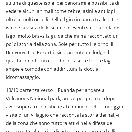
su una di queste isole, bei panorami e possibilità di
raccolto dal tuo utilizzo dei loro servizi.
vedere alcuni animali come zebre, asini e antilopi
oltre a molti uccelli. Bello il giro in barca tra le altre
isole e la visita delle scuole presenti su una isola del
lago, molto brava la guida che mi ha raccontato un
po’ di storia della zona. Sole per tutto il giorno. Il
Bunyonyi Eco Resort è sicuramente un lodge di
qualità con ottimo cibo, belle casette fronte lago
ampie e comode con addirittura la doccia
idromassaggio.
18/10 partenza verso il Ruanda per andare al
Volcanoes National park, arrivo per pranzo, dopo
aver superato le pratiche al confine e nel pomeriggio
visita di un villaggio che racconta la storia dei nativi
della zona che sono tuttora attivi nella difesa del
parco naturale, visita divertente con danze e balli.