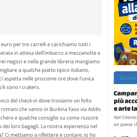
euro per tre carrelli e carichiamo tutti i
serata in attesa dell’imbarco a mezzanotte e
nei negozi e nella grande libreria mangiamo
liare a qualche piatto tipico italiano,
Desti
i aspetta nelle prossime ore dove l’unica
s’è sono i crakers.
Campani
più acc
anco del check-in dove troviamo un folto
e arte 
i romani che vanno in Burkina Faso via Addis
Nel Cilento
here e qualche consiglio su come riuscire
un paese ch
più dei loro bagagli. La nostra esperienza nel
? Ci mettiamo a riflettere e contare: io ho