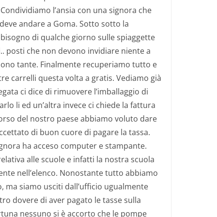
 Condividiamo l’ansia con una signora che
 deve andare a Goma. Sotto sotto la
isogno di qualche giorno sulle spiaggette
i.. posti che non devono invidiare niente a
sono tante. Finalmente recuperiamo tutto e
tre carrelli questa volta a gratis. Vediamo già
gata ci dice di rimuovere l’imballaggio di
arlo li ed un’altra invece ci chiede la fattura
corso del nostro paese abbiamo voluto dare
cettato di buon cuore di pagare la tassa.
 signora ha acceso computer e stampante.
lativa alle scuole e infatti la nostra scuola
ente nell’elenco. Nonostante tutto abbiamo
o, ma siamo usciti dall’ufficio ugualmente
ostro dovere di aver pagato le tasse sulla
rtuna nessuno si è accorto che le pompe