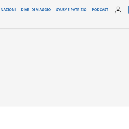
INAZIONI
DIARI DI VIAGGIO
SYUSY E PATRIZIO
PODCAST