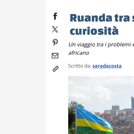
Ruanda tra 
curiosità
Un viaggio tra i problemi e le bellezze di un piccolo Paese
africano
Scritto da:
saradacosta