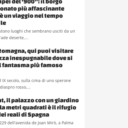
pei del ‘900”: il borgo
nato più affascinante
a è un viaggio nel tempo
le
sistono luoghi che sembrano usciti da un
rade deserte,...
Romagna, qui puoi visitare
ezza inespugnabile dove si
il fantasma più famoso
del IX secolo, sulla cima di uno sperone
diaspro rosso,...
t, il palazzo con un giardino
a metri quadrati è il rifugio
dei reali di Spagna
229 dell'avenida de Joan Mirò, a Palma