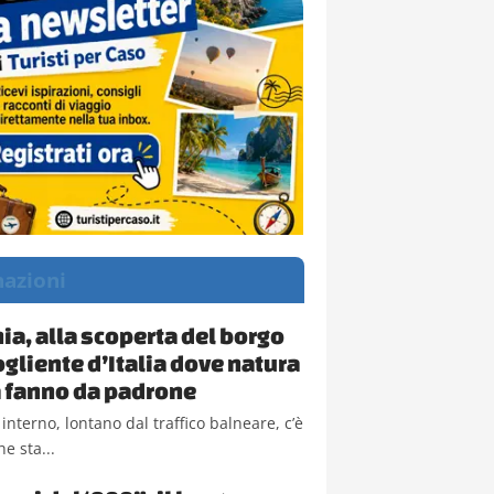
nazioni
a, alla scoperta del borgo
ogliente d’Italia dove natura
la fanno da padrone
 interno, lontano dal traffico balneare, c’è
e sta...