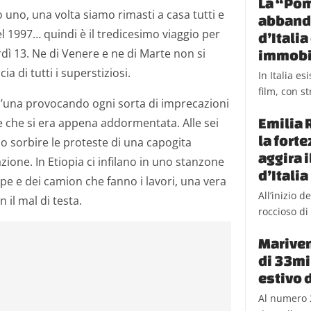
La “Pom
o uno, una volta siamo rimasti a casa tutti e
abbando
el 1997… quindi è il tredicesimo viaggio per
d’Itali
dì 13. Ne di Venere e ne di Marte non si
immobi
ia di tutti i superstiziosi.
In Italia e
film, con st
ll’una provocando ogni sorta di imprecazioni
Emilia 
 che si era appena addormentata. Alle sei
la fort
 sorbire le proteste di una capogita
aggira 
zione. In Etiopia ci infilano in uno stanzone
d’Italia
spe e dei camion che fanno i lavori, una vera
All’inizio 
 il mal di testa.
roccioso di 
Mariven
di 33mil
estivo 
Al numero 