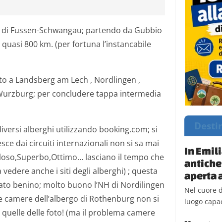
la di Fussen-Schwangau; partendo da Gubbio
quasi 800 km. (per fortuna l’instancabile
to a Landsberg am Lech , Nordlingen ,
urzburg; per concludere tappa intermedia
Desti
versi alberghi utilizzando booking.com; si
sce dai circuiti internazionali non si sa mai
In Emil
voloso,Superbo,Ottimo… lasciano il tempo che
antiche
vedere anche i siti degli alberghi) ; questa
aperta a
ato benino; molto buono l’NH di Nordilingen
Nel cuore d
le camere dell’albergo di Rothenburg non si
luogo capac
uelle delle foto! (ma il problema camere