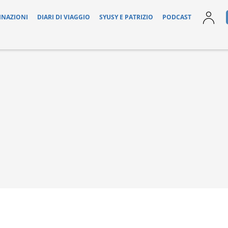
INAZIONI
DIARI DI VIAGGIO
SYUSY E PATRIZIO
PODCAST