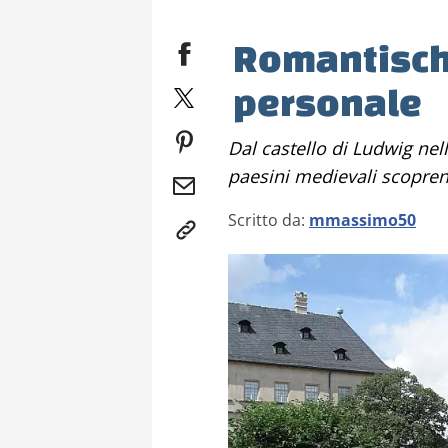
Romantisch
personale
Dal castello di Ludwig nelle Alpi Bavaresi passeggiando tra
paesini medievali scopr
Scritto da:
mmassimo50