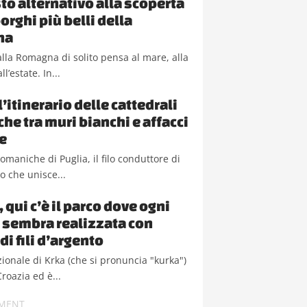
to alternativo alla scoperta
orghi più belli della
na
lla Romagna di solito pensa al mare, alla
ll’estate. In...
l’itinerario delle cattedrali
he tra muri bianchi e affacci
e
romaniche di Puglia, il filo conduttore di
io che unisce...
 qui c’è il parco dove ogni
 sembra realizzata con
di fili d’argento
zionale di Krka (che si pronuncia "kurka")
Croazia ed è...