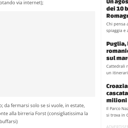
Un agos
tando via internet);
dei 10 b
Romag
Chi pensa a
spiaggia e a
Puglia, 
romanic
sul mar
Cattedrali 
un itinerar
Croazia,
cascata
milioni 
 da fermarsi solo se si vuole, in estate,
Il Parco Na
nte alla birreria Forst (consigliatissima la
si trova in 
buffarsi)