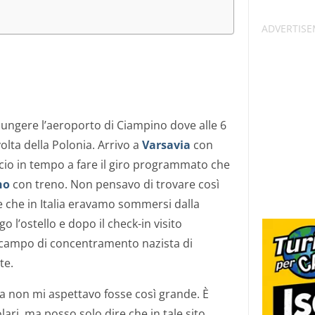
ungere l’aeroporto di Ciampino dove alle 6
olta della Polonia. Arrivo a
Varsavia
con
ccio in tempo a fare il giro programmato che
no
con treno. Non pensavo di trovare così
e che in Italia eravamo sommersi dalla
o l’ostello e dopo il check-in visito
 campo di concentramento nazista di
te.
ma non mi aspettavo fosse così grande. È
olari, ma posso solo dire che in tale sito