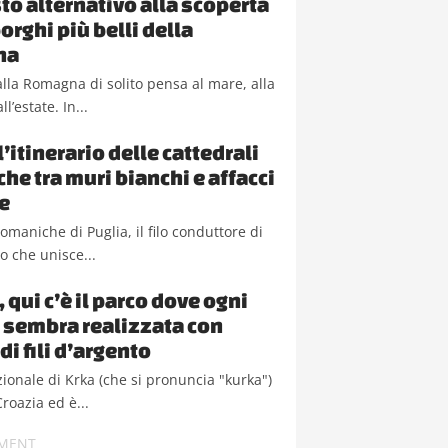
to alternativo alla scoperta
orghi più belli della
na
lla Romagna di solito pensa al mare, alla
ll’estate. In...
l’itinerario delle cattedrali
he tra muri bianchi e affacci
e
romaniche di Puglia, il filo conduttore di
io che unisce...
 qui c’è il parco dove ogni
 sembra realizzata con
di fili d’argento
zionale di Krka (che si pronuncia "kurka")
Croazia ed è...