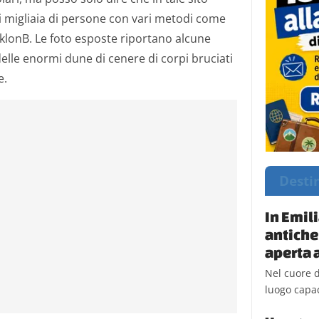
i migliaia di persone con vari metodi come
ZyklonB. Le foto esposte riportano alcune
lle enormi dune di cenere di corpi bruciati
e.
Desti
In Emil
antiche
aperta a
Nel cuore d
luogo capac