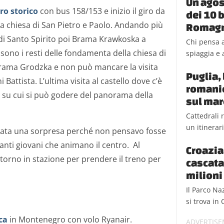
Un agos
ro storico
con bus 158/153 e inizio il giro da
dei 10 b
 la chiesa di San Pietro e Paolo. Andando più
Romag
 di Santo Spirito poi Brama Krawkoska a
Chi pensa a
 sono i resti delle fondamenta della chiesa di
spiaggia e a
Brama Grodzka e non può mancare la visita
Puglia, 
 Battista. L’ultima visita al castello dove c’è
romanic
 su cui si può godere del panorama della
sul mar
Cattedrali 
un itinerar
 stata una sorpresa perché non pensavo fosse
tanti giovani che animano il centro. Al
Croazia,
 torno in stazione per prendere il treno per
cascata
milioni 
Il Parco Na
si trova in 
ca
in Montenegro con volo Ryanair.