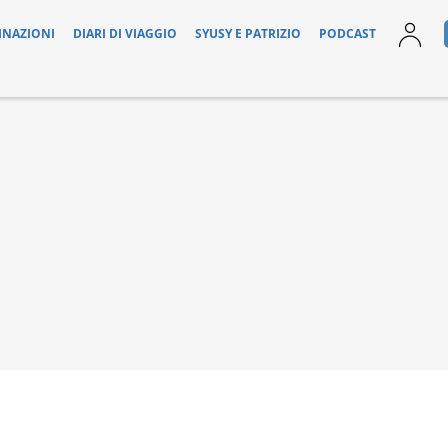
INAZIONI
DIARI DI VIAGGIO
SYUSY E PATRIZIO
PODCAST