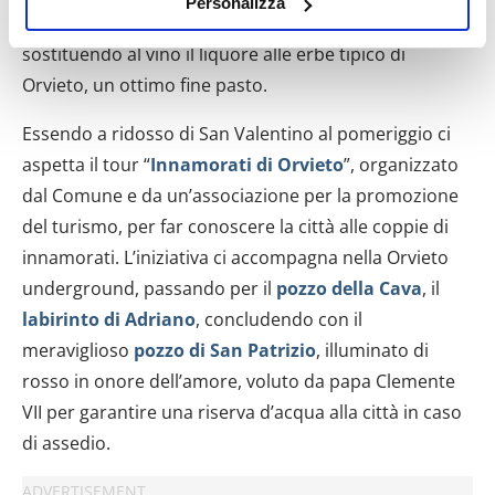
Personalizza
raccogliere informazioni sulla tua posizione
la quale ha modificato la ricetta tradizionale,
geografica, con un'approssimazione di qualche
sostituendo al vino il liquore alle erbe tipico di
metro,
Orvieto, un ottimo fine pasto.
Identificare il tuo dispositivo, scansionandolo
attivamente alla ricerca di caratteristiche specifiche
Essendo a ridosso di San Valentino al pomeriggio ci
(impronte digitali).
aspetta il tour “
Innamorati di Orvieto
”, organizzato
Approfondisci come vengono elaborati i tuoi dati personali
dal Comune e da un’associazione per la promozione
e imposta le tue preferenze nella
sezione dettagli
. Puoi
del turismo, per far conoscere la città alle coppie di
modificare o ritirare il tuo consenso in qualsiasi momento
innamorati. L’iniziativa ci accompagna nella Orvieto
dalla Dichiarazione sui cookie.
underground, passando per il
pozzo della Cava
, il
Utilizziamo i cookie per personalizzare contenuti ed
labirinto di Adriano
, concludendo con il
annunci, per fornire funzionalità dei social media e per
meraviglioso
pozzo di San Patrizio
, illuminato di
analizzare il nostro traffico. Condividiamo inoltre
rosso in onore dell’amore, voluto da papa Clemente
informazioni sul modo in cui utilizzi il nostro sito con i
VII per garantire una riserva d’acqua alla città in caso
nostri partner che si occupano di analisi dei dati web,
di assedio.
pubblicità e social media, i quali potrebbero combinarle
con altre informazioni che hai fornito loro o che hanno