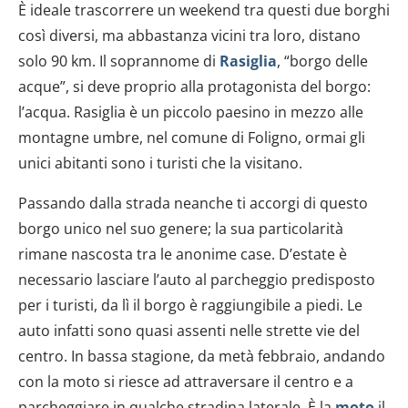
È ideale trascorrere un weekend tra questi due borghi
così diversi, ma abbastanza vicini tra loro, distano
solo 90 km. Il soprannome di
Rasiglia
, “borgo delle
acque”, si deve proprio alla protagonista del borgo:
l’acqua. Rasiglia è un piccolo paesino in mezzo alle
montagne umbre, nel comune di Foligno, ormai gli
unici abitanti sono i turisti che la visitano.
Passando dalla strada neanche ti accorgi di questo
borgo unico nel suo genere; la sua particolarità
rimane nascosta tra le anonime case. D’estate è
necessario lasciare l’auto al parcheggio predisposto
per i turisti, da lì il borgo è raggiungibile a piedi. Le
auto infatti sono quasi assenti nelle strette vie del
centro. In bassa stagione, da metà febbraio, andando
con la moto si riesce ad attraversare il centro e a
parcheggiare in qualche stradina laterale. È la
moto
il