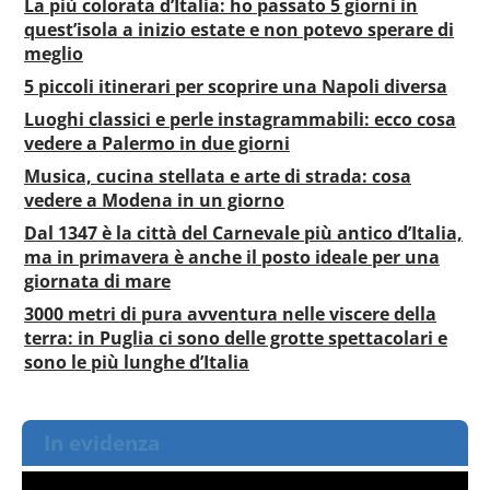
La più colorata d’Italia: ho passato 5 giorni in
quest’isola a inizio estate e non potevo sperare di
meglio
5 piccoli itinerari per scoprire una Napoli diversa
Luoghi classici e perle instagrammabili: ecco cosa
vedere a Palermo in due giorni
Musica, cucina stellata e arte di strada: cosa
vedere a Modena in un giorno
Dal 1347 è la città del Carnevale più antico d’Italia,
ma in primavera è anche il posto ideale per una
giornata di mare
3000 metri di pura avventura nelle viscere della
terra: in Puglia ci sono delle grotte spettacolari e
sono le più lunghe d’Italia
In evidenza