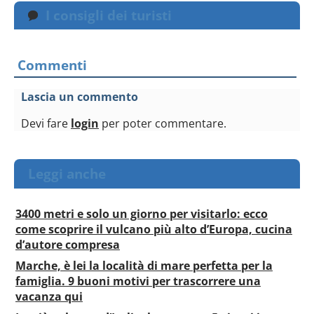
I consigli dei turisti
Commenti
Lascia un commento
Devi fare
login
per poter commentare.
Leggi anche
3400 metri e solo un giorno per visitarlo: ecco
come scoprire il vulcano più alto d’Europa, cucina
d’autore compresa
Marche, è lei la località di mare perfetta per la
famiglia. 9 buoni motivi per trascorrere una
vacanza qui