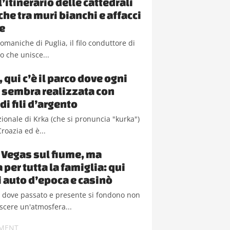
l’itinerario delle cattedrali
he tra muri bianchi e affacci
e
romaniche di Puglia, il filo conduttore di
io che unisce...
 qui c’è il parco dove ogni
 sembra realizzata con
di fili d’argento
zionale di Krka (che si pronuncia "kurka")
Croazia ed è...
 Vegas sul fiume, ma
 per tutta la famiglia: qui
i auto d’epoca e casinò
o dove passato e presente si fondono non
scere un'atmosfera...