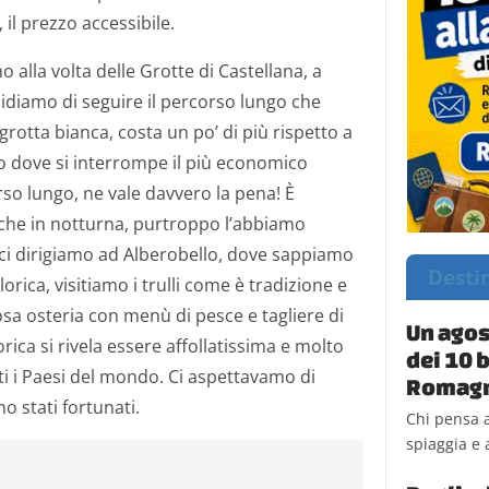
 il prezzo accessibile.
alla volta delle Grotte di Castellana, a
ecidiamo di seguire il percorso lungo che
grotta bianca, costa un po’ di più rispetto a
o dove si interrompe il più economico
orso lungo, ne vale davvero la pena! È
anche in notturna, purtroppo l’abbiamo
ci dirigiamo ad Alberobello, dove sappiamo
Desti
klorica, visitiamo i trulli come è tradizione e
osa osteria con menù di pesce e tagliere di
Un agos
lorica si rivela essere affollatissima e molto
dei 10 b
utti i Paesi del mondo. Ci aspettavamo di
Romag
o stati fortunati.
Chi pensa a
spiaggia e a