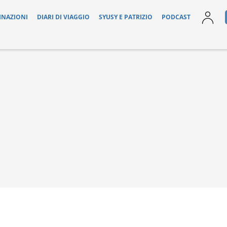
INAZIONI
DIARI DI VIAGGIO
SYUSY E PATRIZIO
PODCAST