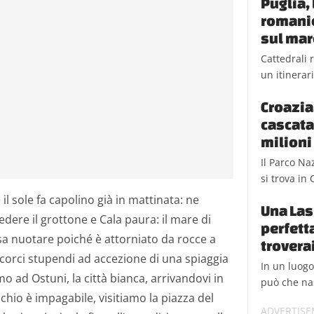
Puglia, 
romanic
sul mar
Cattedrali 
un itinerar
Croazia,
cascata
milioni 
Il Parco Na
si trova in 
il sole fa capolino già in mattinata: ne
Una Las
dere il grottone e Cala paura: il mare di
perfetta
sa nuotare poiché è attorniato da rocce a
trovera
corci stupendi ad accezione di una spiaggia
In un luog
amo ad Ostuni, la città bianca, arrivandovi in
può che na
chio è impagabile, visitiamo la piazza del