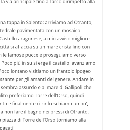
a via principale fino all’arco dirimpetto alla
una tappa in Salento: arriviamo ad Otranto,
attedrale pavimentata con un mosaico
Castello aragonese, a mio avviso migliore
 città si affaccia su un mare cristallino con
n le famose pucce e proseguiamo verso
to. Poco più in su si erge il castello, avanziamo
 Poco lontano visitiamo un frantoio ipogeo
ssante per gli amanti del genere. Andare in
i sembra assurdo e al mare di Gallipoli che
lito preferiamo Torre dell’Orso, quindi
nto e finalmente ci rinfreschiamo un po’,
a non fare il bagno nei pressi di Otranto.
la piazza di Torre dell’Orso torniamo alla
pagati!