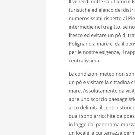
Il venerdì notte salutiamo il
turistiche ed elenco dei dist
numerosissimi rispetto al Pi
intermedie nel tragitto, se no
fresco ed evitare un pò di tra
Polignano a mare ci da il benv
per le nostre esigenze, il rap
centralissima.
Le condizioni meteo non sono
un pò e visitare la cittadina 
mare. Assolutamente da visita
apre uno scorcio paesaggisti
arco delimita il centro storico
quali sono arricchite da poes
in logge dal panorama mozzaf
un locale la cui terrazza per