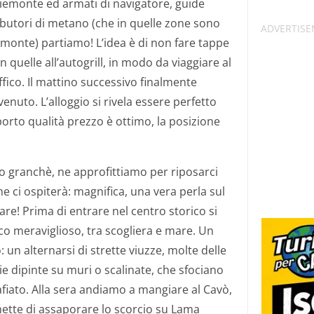
 Piemonte ed armati di navigatore, guide
ributori di metano (che in quelle zone sono
emonte) partiamo! L’idea è di non fare tappe
n quelle all’autogrill, in modo da viaggiare al
ffico. Il mattino successivo finalmente
enuto. L’alloggio si rivela essere perfetto
porto qualità prezzo è ottimo, la posizione
 granchè, ne approfittiamo per riposarci
che ci ospiterà: magnifica, una vera perla sul
re! Prima di entrare nel centro storico si
co meraviglioso, tra scogliera e mare. Un
: un alternarsi di strette viuzze, molte delle
ie dipinte su muri o scalinate, che sfociano
iato. Alla sera andiamo a mangiare al Cavò,
mette di assaporare lo scorcio su Lama