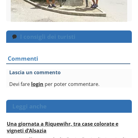
I consigli dei turisti
Commenti
Lascia un commento
Devi fare
login
per poter commentare.
Leggi anche
Una giornata a Riquewihr, tra case colorate e
vigneti d’Alsazia