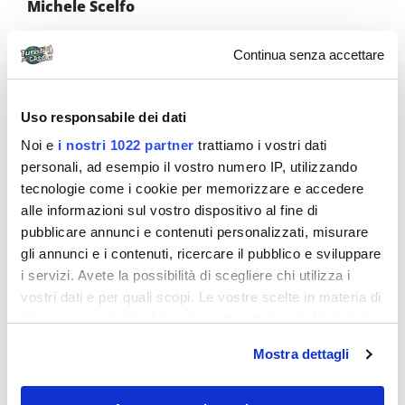
Michele Scelfo
Continua senza accettare
Guarda la gallery
Uso responsabile dei dati
Noi e
i nostri 1022 partner
trattiamo i vostri dati
personali, ad esempio il vostro numero IP, utilizzando
tecnologie come i cookie per memorizzare e accedere
alle informazioni sul vostro dispositivo al fine di
pubblicare annunci e contenuti personalizzati, misurare
gli annunci e i contenuti, ricercare il pubblico e sviluppare
i servizi. Avete la possibilità di scegliere chi utilizza i
vostri dati e per quali scopi. Le vostre scelte in materia di
privacy sono applicabili solo su questa proprietà digitale
in cui avete effettuato le vostre scelte. È possibile
Mostra dettagli
modificare o revocare il proprio consenso in qualsiasi
momento dalla Dichiarazione sui cookie o facendo clic