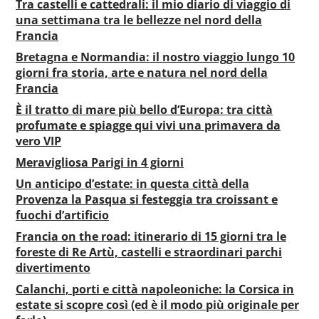
Tra castelli e cattedrali: il mio diario di viaggio di
una settimana tra le bellezze nel nord della
Francia
Bretagna e Normandia: il nostro viaggio lungo 10
giorni fra storia, arte e natura nel nord della
Francia
È il tratto di mare più bello d’Europa: tra città
profumate e spiagge qui vivi una primavera da
vero VIP
Meravigliosa Parigi in 4 giorni
Un anticipo d’estate: in questa città della
Provenza la Pasqua si festeggia tra croissant e
fuochi d’artificio
Francia on the road: itinerario di 15 giorni tra le
foreste di Re Artù, castelli e straordinari parchi
divertimento
Calanchi, porti e città napoleoniche: la Corsica in
estate si scopre così (ed è il modo più originale per