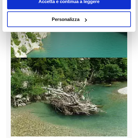
sull'icona di attivazione della privacy.
Accetta e continua a leggere
Con il tuo consenso, vorremmo anche:
Personalizza
raccogliere informazioni sulla tua posizione
geografica, con un'approssimazione di qualche
metro,
Identificare il tuo dispositivo, scansionandolo
attivamente alla ricerca di caratteristiche specifiche
(impronte digitali).
Approfondisci come vengono elaborati i tuoi dati personali
e imposta le tue preferenze nella
sezione dettagli
. Puoi
modificare o ritirare il tuo consenso in qualsiasi momento
dalla Dichiarazione sui cookie.
Utilizziamo i cookie per personalizzare contenuti ed
annunci, per fornire funzionalità dei social media e per
analizzare il nostro traffico. Condividiamo inoltre
informazioni sul modo in cui utilizzi il nostro sito con i
nostri partner che si occupano di analisi dei dati web,