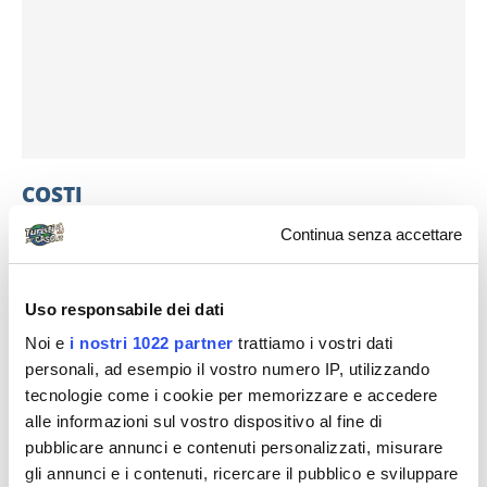
COSTI
Continua senza accettare
NON CONSIDERANDO LE SPESE RIGUARDANTI I
VOLI AEREI INTERCONTINENTALI,
L’ASSICURAZIONE SANITARIA, LA GUIDA LP, IN
Uso responsabile dei dati
DUE ABBIAMO SPESO CIRCA 4450 EURO, CON LE
Noi e
i nostri 1022 partner
trattiamo i vostri dati
SEGUENTI VOCI PRINCIPALI: ALBERGHI 1774, CIBO
personali, ad esempio il vostro numero IP, utilizzando
783, AIR PASS BORA BORA CON AIR TAHITI 788,
tecnologie come i cookie per memorizzare e accedere
alle informazioni sul vostro dispositivo al fine di
GITE 460, NOLEGGI MOTO/AUTO 221.
pubblicare annunci e contenuti personalizzati, misurare
ALL’UFFICIO CAMBI DELL’AEROPORTO C’È IL
gli annunci e i contenuti, ricercare il pubblico e sviluppare