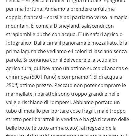
Leticia – Angelica e Daniel. Lingua ufficiale “spagnolo”
per mia fortuna. Andiamo a prendere un’ultima
coppia, francesi – corsi e poi partiamo verso la magic
mountain. E’ come a Disneyland, saliscendi con
strapiombi e buche con acqua. E’ un safari agricolo
fotografico. Dalla cima il panorama è mozzafiato, è la
prima laguna che vediamo e i colori ci lasciano senza
parole. Si continua con il Belvedere e la scuola di
agricoltura, qui beviamo un ottimo succo di ananas e
chirimoya (500 f l’uno) e compriamo 1.5l di acqua a
250 f, ottimo prezzo. Peccato non poter comprare le
marmellate, i barattoli sono troppo grandi e nelle
valigie rischiano di rompersi. Abbiamo portato un
tubo di metallo per portare cose fragili, ma è troppo
stretto per i barattoli in vendita e ha già ricevuto delle
belle botte (è tutto ammaccato), al negozio della