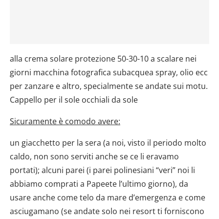
dalla Dichiarazione sui cookie.
Utilizziamo i cookie per personalizzare contenuti ed
annunci, per fornire funzionalità dei social media e per
analizzare il nostro traffico. Condividiamo inoltre
alla crema solare protezione 50-30-10 a scalare nei
informazioni sul modo in cui utilizzi il nostro sito con i
giorni macchina fotografica subacquea spray, olio ecc
nostri partner che si occupano di analisi dei dati web,
pubblicità e social media, i quali potrebbero combinarle
per zanzare e altro, specialmente se andate sui motu.
con altre informazioni che hai fornito loro o che hanno
Cappello per il sole occhiali da sole
raccolto dal tuo utilizzo dei loro servizi.
Sicuramente è comodo avere:
un giacchetto per la sera (a noi, visto il periodo molto
caldo, non sono serviti anche se ce li eravamo
portati); alcuni parei (i parei polinesiani “veri” noi li
abbiamo comprati a Papeete l’ultimo giorno), da
usare anche come telo da mare d’emergenza e come
asciugamano (se andate solo nei resort ti forniscono