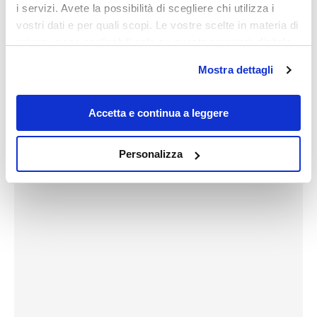
i servizi. Avete la possibilità di scegliere chi utilizza i
vostri dati e per quali scopi. Le vostre scelte in materia di
privacy sono applicabili solo su questa proprietà digitale
in cui avete effettuato le vostre scelte. È possibile
Mostra dettagli
modificare o revocare il proprio consenso in qualsiasi
momento dalla Dichiarazione sui cookie o facendo clic
sull'icona di attivazione della privacy.
Accetta e continua a leggere
Con il tuo consenso, vorremmo anche:
Personalizza
raccogliere informazioni sulla tua posizione
geografica, con un'approssimazione di qualche
metro,
Identificare il tuo dispositivo, scansionandolo
attivamente alla ricerca di caratteristiche specifiche
(impronte digitali).
Approfondisci come vengono elaborati i tuoi dati personali
e imposta le tue preferenze nella
sezione dettagli
. Puoi
modificare o ritirare il tuo consenso in qualsiasi momento