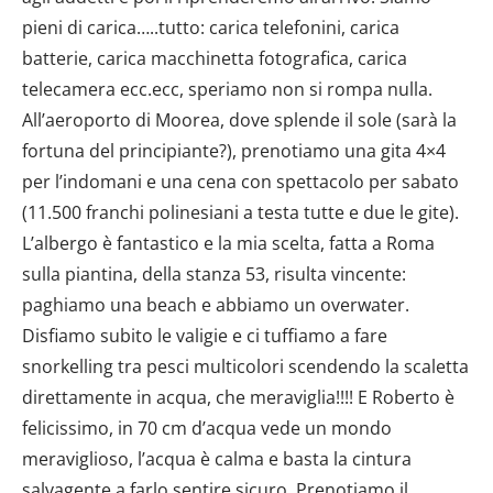
pieni di carica…..tutto: carica telefonini, carica
batterie, carica macchinetta fotografica, carica
telecamera ecc.ecc, speriamo non si rompa nulla.
All’aeroporto di Moorea, dove splende il sole (sarà la
fortuna del principiante?), prenotiamo una gita 4×4
per l’indomani e una cena con spettacolo per sabato
(11.500 franchi polinesiani a testa tutte e due le gite).
L’albergo è fantastico e la mia scelta, fatta a Roma
sulla piantina, della stanza 53, risulta vincente:
paghiamo una beach e abbiamo un overwater.
Disfiamo subito le valigie e ci tuffiamo a fare
snorkelling tra pesci multicolori scendendo la scaletta
direttamente in acqua, che meraviglia!!!! E Roberto è
felicissimo, in 70 cm d’acqua vede un mondo
meraviglioso, l’acqua è calma e basta la cintura
salvagente a farlo sentire sicuro. Prenotiamo il