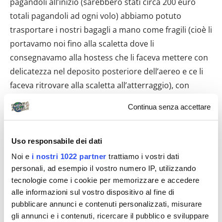
pagandoli all’inizio (sarebbero stati circa 200 euro
totali pagandoli ad ogni volo) abbiamo potuto
trasportare i nostri bagagli a mano come fragili (cioè li
portavamo noi fino alla scaletta dove li
consegnavamo alla hostess che li faceva mettere con
delicatezza nel deposito posteriore dell’aereo e ce li
faceva ritrovare alla scaletta all’atterraggio), con
grande sollievo di tutti i souvenir e materiale
Continua senza accettare
elettronico vario (reflex con obiettivi, olimpus
subacquea, ricarica telefonini, telecamera, vaso di
coccio di huahine ecc ecc) che ci siamo portati e
Uso responsabile dei dati
riportati.
Noi e
i nostri 1022 partner
trattiamo i vostri dati
personali, ad esempio il vostro numero IP, utilizzando
Non potete rinunciare
tecnologie come i cookie per memorizzare e accedere
alle informazioni sul vostro dispositivo al fine di
pubblicare annunci e contenuti personalizzati, misurare
gli annunci e i contenuti, ricercare il pubblico e sviluppare