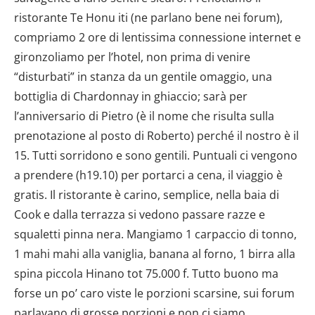
ristorante Te Honu iti (ne parlano bene nei forum),
compriamo 2 ore di lentissima connessione internet e
gironzoliamo per l’hotel, non prima di venire
“disturbati” in stanza da un gentile omaggio, una
bottiglia di Chardonnay in ghiaccio; sarà per
l’anniversario di Pietro (è il nome che risulta sulla
prenotazione al posto di Roberto) perché il nostro è il
15. Tutti sorridono e sono gentili. Puntuali ci vengono
a prendere (h19.10) per portarci a cena, il viaggio è
gratis. Il ristorante è carino, semplice, nella baia di
Cook e dalla terrazza si vedono passare razze e
squaletti pinna nera. Mangiamo 1 carpaccio di tonno,
1 mahi mahi alla vaniglia, banana al forno, 1 birra alla
spina piccola Hinano tot 75.000 f. Tutto buono ma
forse un po’ caro viste le porzioni scarsine, sui forum
parlavano di grosse porzioni e non ci siamo