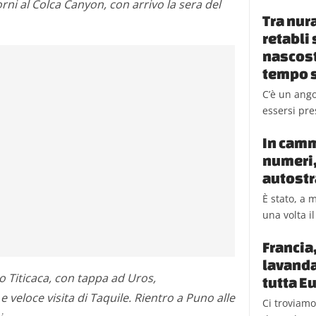
orni al Colca Canyon, con arrivo la sera del
Tra nur
retabli
nascost
tempo s
C’è un ang
essersi pre
In camm
numeri,
autostr
È stato, a 
una volta i
Francia
lavanda 
o Titicaca, con tappa ad Uros,
tutta E
eloce visita di Taquile. Rientro a Puno alle
Ci troviamo