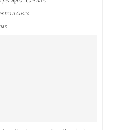
o per Aguas Calientes
entro a Cusco
aman