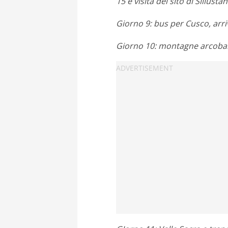
15 e visita del sito di Sillustan
Giorno 9: bus per Cusco, arri
Giorno 10: montagne arcobal