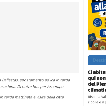
Desti
Ci abit
qui non
as Ballestas, spostamento ad Ica in tarda
del Pie
acachina. Di notte bus per Arequipa
climati
n tarda mattinata e visita della città
Risali la V
ribolle e i