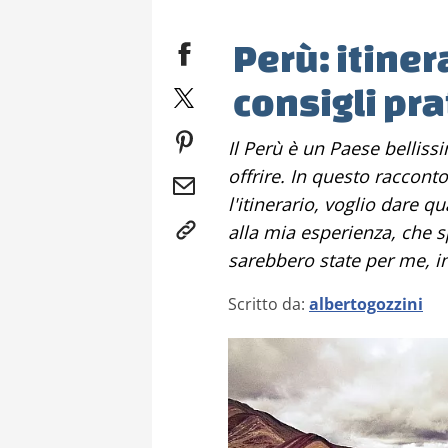
Perù: itiner
consigli pra
Il Perù è un Paese bellissimo e molto vario che ha tanto da
offrire. In questo raccont
l'itinerario, voglio dare 
alla mia esperienza, che 
sarebbero state per me, in
Scritto da:
albertogozzini