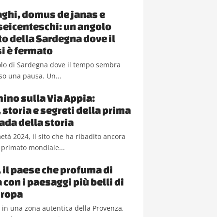
aghi, domus de janas e
 seicenteschi: un angolo
o della Sardegna dove il
i è fermato
olo di Sardegna dove il tempo sembra
so una pausa. Un...
ino sulla Via Appia:
 storia e segreti della prima
ada della storia
metà 2024, il sito che ha ribadito ancora
l primato mondiale...
, il paese che profuma di
con i paesaggi più belli di
uropa
 in una zona autentica della Provenza,