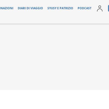
INAZIONI
DIARI DI VIAGGIO
SYUSY E PATRIZIO
PODCAST